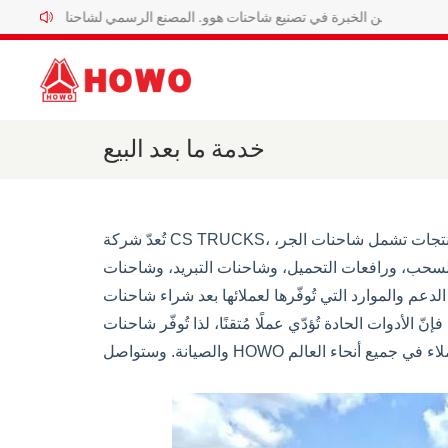
ثلاثون عاماً من الخبرة في تصنيع شاحنات هوو. المصنع الرسمي لشاحنات هوو الخاصة.
خدمة ما بعد البيع
تُعدّ شركة CS TRUCKS، الرائدة عالميًا في تصنيع الشاحنات المتخصصة في الصين، من أبرز الشركات المصنّعة لها، حيث تُقدّم مجموعة واسعة من المنتجات تشمل شاحنات الجر،
سحب، ورافعات التحميل، وشاحنات التبريد، وشاحنات
رد التي تُوفّرها لعملائها بعد شراء شاحنات HOWO، بهدف ضمان رضا
مُتقنًا، لذا تُوفّر شاحنات Sinotruk HOWO المتخصصة مجموعة كاملة من الأدلة والوثائق اللازمة للتشغيل