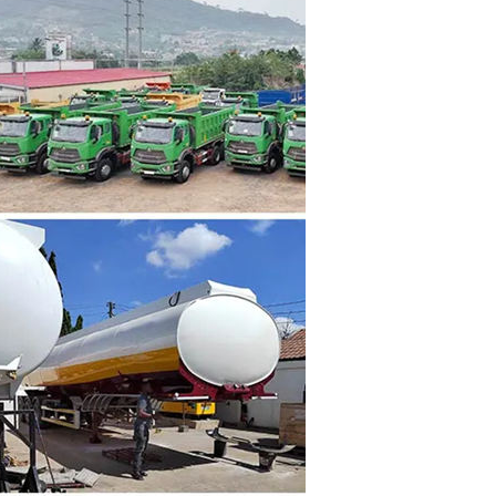
українська
čeština
Slovák
hrvatski
فارسی
Română
Svenska
中文