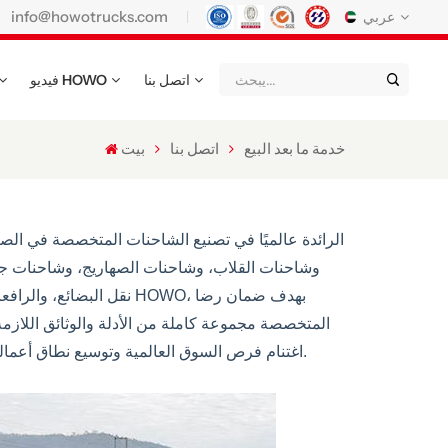
info@howotrucks.com
عربي
اتصل بنا
فيديو HOWO
English
Français
Deutsch
Русский
Italiano
Español
خدمة ما بعد البيع
اتصل بنا
بيت
Português
Nederland
日语
한국어
Türk
Ελληνικά
وشاحنات القلاب، وشاحنات الصهاريج، وشاحنات ج
แบบไทย
Magyar
Indonesia
نقل البضائع، والرافعات ا
Қазақстан
عربي
Tiếng Việt
والصيانة. وستواصل HOWO اغتنام فرص السوق العالمية وتوسيع نطاق أعمالها، بالإضافة إلى ابتكار المزيد من المنتجات الرائجة لتلبية احتياجات العملاء في جميع أنحاء العالم.
မြန်မာ
Filipino
kiswahili
Türkmenler
o'zbek
Кыргызча