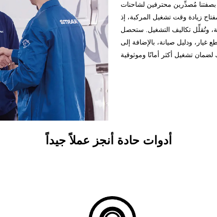
بصفتنا مُصدِّرين محترفين لشاحنات HOWO، فإن مصنع CS TRUCKS يُقدِّم دائمًا خدمة ما
مفتاح زيادة وقت تشغيل المركبة، إذ
ة، وتُقلِّل تكاليف التشغيل. ستحصل
ع غيار، ودليل صيانة، بالإضافة إلى
أدوات حادة
أنجز عملاً جيداً