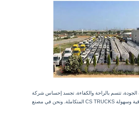
الكفاءة، تجسد إحساس شركة HOWO القوي بالمسؤولية والرسالة تجاه المركبات