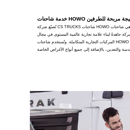
HO لتحقيق نتيجة مربحة للطرفين
تُصنّع شركة CS TRUCKS شاحنات HOWO الخاصة وتُصدّرها حسب الطلب، وهي شاحنات
ة جاهدةً لبناء علامة تجارية عالمية المستوى في مجال
المركبات التجارية المتكاملة. وتُستخدم شاحنات HOWO من مختلف السلاسل في مجالات