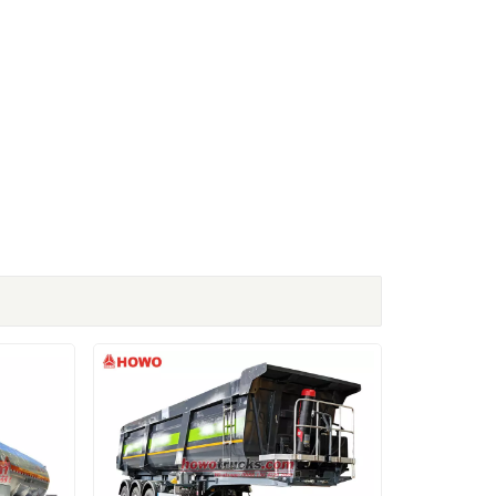
українська
čeština
Slovák
hrvatski
فارسی
Română
Svenska
中文