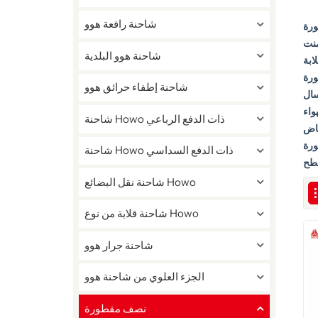
شاحنة رافعة هوو
رة
منت
شاحنة هوو البلدية
ابة
رة
شاحنة إطفاء حرائق هوو
سال
واء
شاحنة Howo ذات الدفع الرباعي
ماض
رة
شاحنة Howo ذات الدفع السداسي
طح
شاحنة نقل البضائع Howo
شاحنة قلابة من نوع Howo
شاحنة جرار هوو
الجزء العلوي من شاحنة هوو
نصف مقطورة