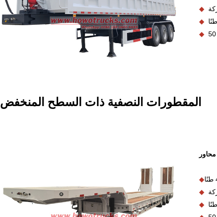
◆
◆
◆
I
المقطورات النصفية ذات السطح المنخفض
محاور
◆
◆
◆
◆