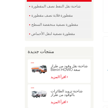
شاحنة نقل النفط نصف المقطورة
مقطورة قلابة نصف مقطورة
مقطورة نصفية منخفضة السطح
مقطورة نصفية لنقل الأحماض
منتجات جديدة
شاحنة نقل وقود من طراز
Benin HOWO سعة
22000 لتر
اقرأ المزيد
شاحنة تزويد الطائرات
بالوقود من طراز
سينوتروك هوو ذات الدفع
8x4
اقرأ المزيد