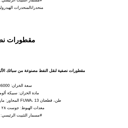
منحدرات
المنحدرات الهيدرولي
مقطورات نصفي
مقطورات نصفية لنقل النفط مصنوعة من سبائك الألو
سعة الخزان: 36000 لتر
مادة الخزان: سبيكة ألوم
المحاور: ماركة FUWA، 13 طن، قطعتان
معدات الهبوط: جوست ٢٨ طنًا
مسمار التثبيت الرئيسي: 50#