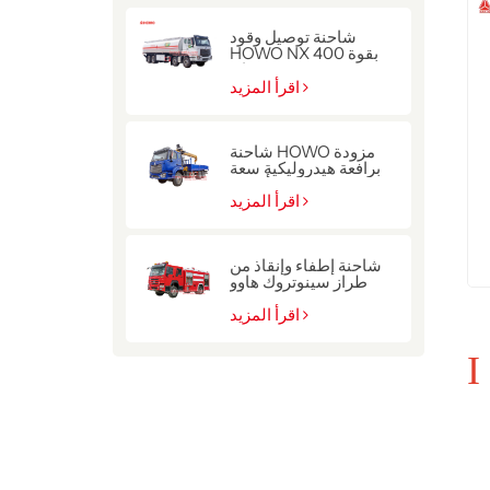
شاحنة توصيل وقود
HOWO NX بقوة 400
حصان
اقرأ المزيد
شاحنة HOWO مزودة
برافعة هيدروليكية سعة
10 أطنان
اقرأ المزيد
شاحنة إطفاء وإنقاذ من
طراز سينوتروك هاوو
للشرطة
اقرأ المزيد