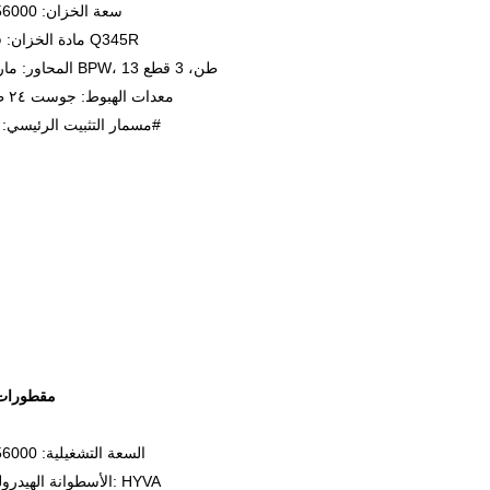
سعة الخزان: 56000 لتر
مادة الخزان: فولاذ Q345R
المحاور: ماركة BPW، 13 طن، 3 قطع
معدات الهبوط: جوست ٢٤ طن
مسمار التثبيت الرئيسي: 50#
مقطورات 
السعة التشغيلية: 56000 لتر
الأسطوانة الهيدروليكية: HYVA