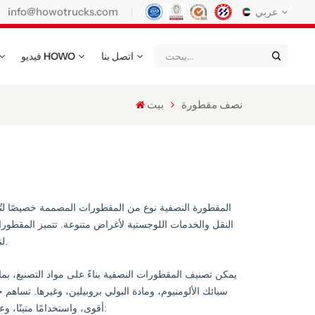
info@howotrucks.com
عربي
اتصل بنا
فيديو HOWO
English
Français
Deutsch
Русский
Italiano
Español
نصف مقطورة
بيت
Português
Nederland
日语
한국어
Türk
Ελληνικά
แบบไทย
Magyar
Indonesia
المقطورة النصفية نوع من المقطورات المصممة خصيصًا ل
النقل والخدمات اللوجستية لأغراض متنوعة. تتميز المقطور
Қазақстан
عربي
Tiếng Việt
لنقل البضائع مثل المواد السائبة، والحاويات السائلة، والبضائع المبردة، والآلات الثقيلة.
မြန်မာ
Filipino
kiswahili
يمكن تصنيف المقطورات النصفية بناءً على مواد التصنيع، بما 
سبائك الألومنيوم، ومادة البولي بروبيلين، وغيرها. تساهم
Türkmenler
o'zbek
Кыргызча
أقوى، واستخدامًا متينًا، وعمرًا طويلًا. وبناءً على الوظيفة، يمكن تصنيف المقطورات النصفية إلى النماذج التالية: