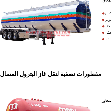
لمحاور
◆
بوني
◆
◆
◆
◆
I
مقطورات نصفية لنقل غاز البترول المسال
لمحاور