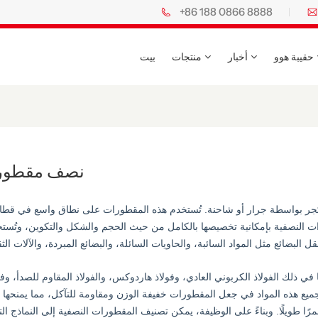
+86 188 0866 8888
حقيبة هوو
أخبار
منتجات
بيت
نصف مقطور
تُجر بواسطة جرار أو شاحنة. تُستخدم هذه المقطورات على نطاق واسع في قط
ات النصفية بإمكانية تخصيصها بالكامل من حيث الحجم والشكل والتكوين، وتُست
في ذلك الفولاذ الكربوني العادي، وفولاذ هاردوكس، والفولاذ المقاوم للصدأ، وفو
 جميع هذه المواد في جعل المقطورات خفيفة الوزن ومقاومة للتآكل، مما يمنحها أد