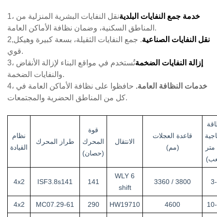
خدمة جمع النفايات البلدية
نقل النفايات البشرية المنزلية من
1،
المناطق السكنية، وضمان نظافة الأماكن العامة.
نقل النفايات الصناعية
. جمع النفايات الثقيلة، بسعة كبيرة وهيكل
2,
قوي.
إزالة النفايات الضخمة
تُستخدم في مواقع البناء لإزالة الأنقاض
3،
والنفايات الضخمة.
خدمات النظافة العامة.
حافظوا على نظافة الأماكن العامة في
4،
كل من المناطق الحضرية والمجتمعات.
اقة
قوة
تاجية
قاعدة العجلات
نظام
الانتقال
المحرك
طراز المحرك
(م³ متر
(مم)
القيادة
(حصان)
ب)
WLY 6
4x2
ISF3.8s141
141
3360 / 3800
3
shift
4x2
MC07.29-61
290
HW19710
4600
10