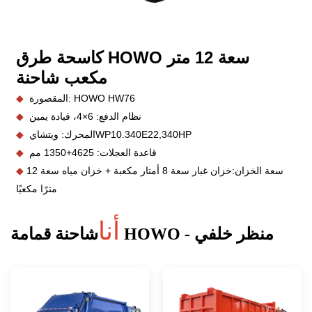
كاسحة طرق HOWO سعة 12 متر
مكعب
شاحنة
المقصورة: HOWO HW76
◆
نظام الدفع: 6×4، قيادة يمين
◆
WP10.340E22,340HP
المحرك: ويتشاي
◆
قاعدة العجلات: 4625+1350 مم
◆
سعة الخزان:
خزان غبار سعة 8 أمتار مكعبة + خزان مياه سعة 12
◆
مترًا مكعبًا
أنا
شاحنة قمامة HOWO - منظر خلفي