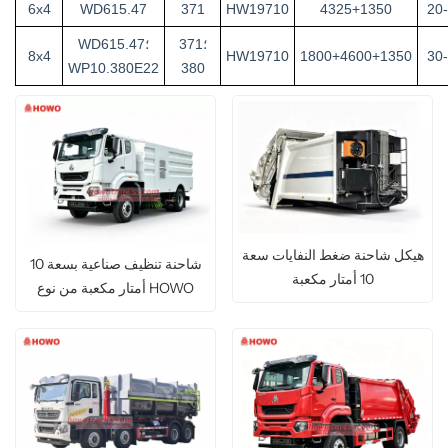
6x4
WD615.47
371
HW19710
4325+1350
20
371؛
WD615.47؛
8x4
HW19710
1800+4600+1350
30
WP10.380E22
380
هيكل شاحنة ضغط النفايات سعة
شاحنة تنظيف صناعية بسعة 10
10 أمتار مكعبة
أمتار مكعبة من نوع HOWO