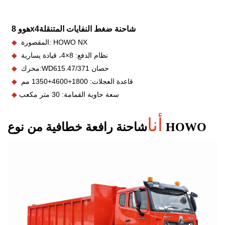
شاحنة ضغط النفايات المتنقلة
هوو 8x4
المقصورة: HOWO NX
◆
نظام الدفع: 8×4، قيادة يسارية
◆
/371 حصان
WD615.47
محرك:
◆
قاعدة العجلات: 1800+4600+1350 مم
◆
سعة حاوية القمامة: 30 متر مكعب
◆
أنا
شاحنة رافعة خطافية من نوع HOWO