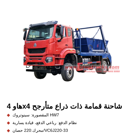
شاحنة قمامة ذات ذراع متأرجح
هاو 4x4
المقصورة: سينوتروك HW7
◆
نظام الدفع: رباعي الدفع، قيادة يسارية
◆
VC6J220-33
220 حصان/
محرك:
◆