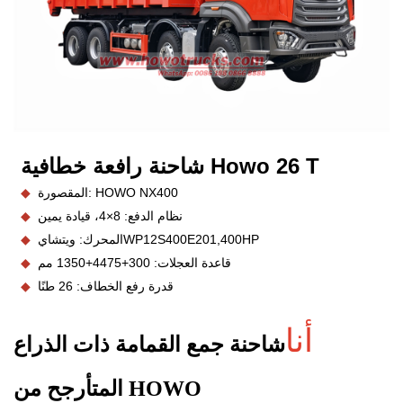
شاحنة رافعة خطافية Howo 26 T
المقصورة: HOWO NX400
◆
نظام الدفع: 8×4، قيادة يمين
◆
WP12S400E201,400HP
المحرك: ويتشاي
◆
قاعدة العجلات: 300+4475+1350 مم
◆
قدرة رفع الخطاف: 26 طنًا
◆
أنا
شاحنة جمع القمامة ذات الذراع
المتأرجح من HOWO