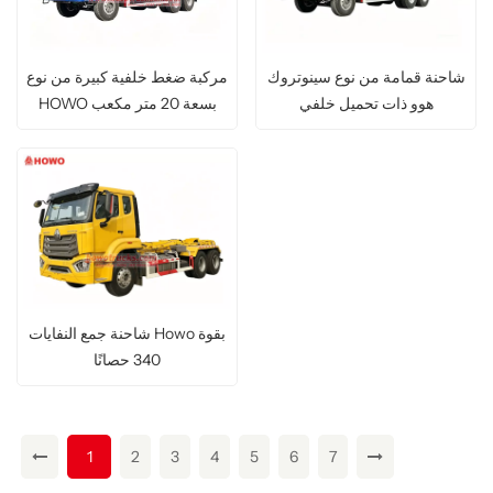
شاحنة قمامة من نوع سينوتروك
مركبة ضغط خلفية كبيرة من نوع
هوو ذات تحميل خلفي
HOWO بسعة 20 متر مكعب
شاحنة جمع النفايات Howo بقوة
340 حصانًا
1
2
3
4
5
6
7