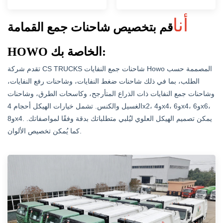
أنا
قم بتخصيص شاحنات جمع القمامة
HOWO الخاصة بك:
تقدم شركة CS TRUCKS شاحنات جمع النفايات Howo المصممة حسب
الطلب، بما في ذلك شاحنات ضغط النفايات، وشاحنات رفع النفايات،
وشاحنات جمع النفايات ذات الذراع المتأرجح، وكاسحات الطرق، وشاحنات
الغسيل والكنس. تشمل خيارات الهيكل أحجام 4x2، و4x4، و6x4، و6x6،
و8x4. يمكن تصميم الهيكل العلوي ليُلبي متطلباتك بدقة وفقًا لمواصفاتك.
كما يُمكن تخصيص الألوان.