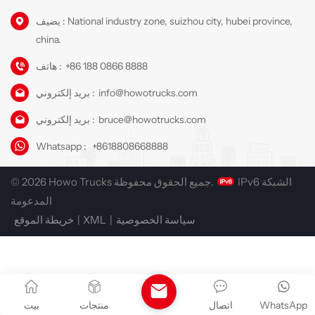
يضيف : National industry zone, suizhou city, hubei province,
china.
+86 188 0866 8888
هاتف :
info@howotrucks.com
بريد إلكتروني :
bruce@howotrucks.com
بريد إلكتروني :
Whatsapp :
+8618808668888
IPv6 الشبكة
© 2026 Howo Trucks جميع الحقوق محفوظة.
المدعومة
سياسة الخصوصية
|
XML
|
خريطة الموقع
WhatsApp
اتصال
منتجات
بيت