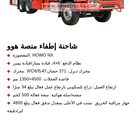
شاحنة إطفاء منصة هوو
المقصورة: HOWO NX
◆
نظام الدفع: 6×4، قيادة يسار/قيادة يمين
◆
WD615.47
محرك ديزل، 371 حصان
محرك:
◆
قاعدة العجلات: 4500+1350 مم
◆
ارتفاع العمل: ذراع تلسكوبي بارتفاع عمل فعال يبلغ 34 مترًا
◆
منصة/سلة هوائية: سعة فعالة 500 كجم
◆
جهاز مراقبة الحريق: مثبت في الأعلى بمعدل تدفق فعال يبلغ 4800
◆
لتر/دقيقة