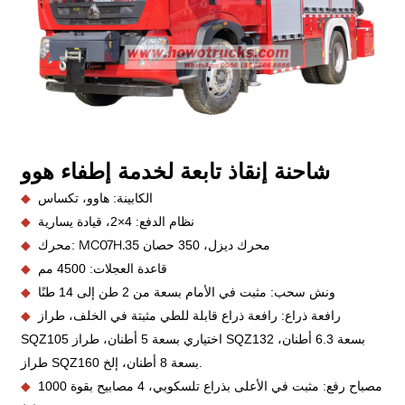
شاحنة إنقاذ تابعة لخدمة إطفاء هوو
الكابينة: هاوو، تكساس
◆
نظام الدفع: 4×2، قيادة يسارية
◆
MC07H.35
محرك ديزل، 350 حصان
محرك:
◆
قاعدة العجلات: 4500 مم
◆
ونش سحب: مثبت في الأمام بسعة من 2 طن إلى 14 طنًا
◆
رافعة ذراع: رافعة ذراع قابلة للطي مثبتة في الخلف، طراز
◆
SQZ105 اختياري بسعة 5 أطنان، طراز SQZ132 بسعة 6.3 أطنان،
طراز SQZ160 بسعة 8 أطنان، إلخ.
مصباح رفع: مثبت في الأعلى بذراع تلسكوبي، 4 مصابيح بقوة 1000
◆