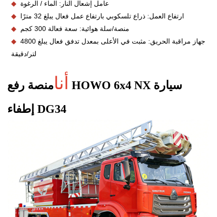
عامل إشعال النار: الماء / الرغوة
◆
ارتفاع العمل: ذراع تلسكوبي بارتفاع عمل فعال يبلغ 32 مترًا
◆
منصة/سلة هوائية: سعة فعالة 300 كجم
◆
جهاز مراقبة الحريق: مثبت في الأعلى بمعدل تدفق فعال يبلغ 4800
◆
لتر/دقيقة
أنا
سيارة
منصة رفع HOWO 6x4 NX
إطفاء DG34