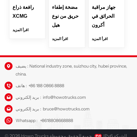
جهاز مراقبة
مضخة إطفاء
رافعة ذراع
الحرائق في
حريق من نوع
XCMG
أكرون
هيل
اقرأ المزيد
اقرأ المزيد
اقرأ المزيد
يضيف : National industry zone, suizhou city, hubei province,
china.
+86 188 0866 8888
هاتف :
info@howotrucks.com
بريد إلكتروني :
bruce@howotrucks.com
بريد إلكتروني :
Whatsapp :
+8618808668888
IPv6 الشبكة
© 2026 Howo Trucks جميع الحقوق محفوظة.