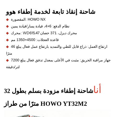
شاحنة إنقاذ تابعة لخدمة إطفاء هوو
المقصورة: HOWO NX
◆
نظام الدفع: 6×4، قيادة يسار/قيادة يمين
◆
WD615.47
محرك ديزل، 371 حصان
محرك:
◆
قاعدة العجلات: 4500+1350 مم
◆
ارتفاع العمل: ذراع قابل للطي والتمديد بارتفاع عمل فعال يبلغ 46
◆
مترًا
جهاز مراقبة الحريق: مثبت في الأعلى بمعدل تدفق فعال يبلغ 7200
◆
لتر/دقيقة
أنا
شاحنة إطفاء مزودة بسلم بطول 32
مترًا من طراز HOWO YT32M2