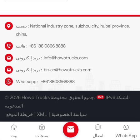
يضيف : National industry zone, suizhou city, hubei province,
china.
+86 188 0866 8888
هاتف :
info@howotrucks.com
بريد إلكتروني :
bruce@howotrucks.com
بريد إلكتروني :
Whatsapp :
+8618808668888
IPv6 الشبكة
© 2026 Howo Trucks جميع الحقوق محفوظة.
المدعومة
سياسة الخصوصية
|
XML
|
خريطة الموقع
WhatsApp
اتصال
منتجات
بيت