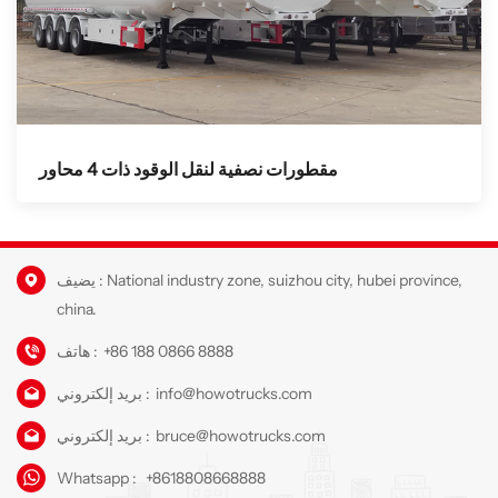
مقطورات نصفية لنقل الوقود ذات 4 محاور
يضيف : National industry zone, suizhou city, hubei province,
china.
+86 188 0866 8888
هاتف :
info@howotrucks.com
بريد إلكتروني :
bruce@howotrucks.com
بريد إلكتروني :
Whatsapp :
+8618808668888