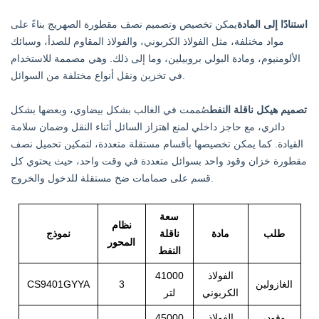
استنادًا إلى المادة
يمكن تخصيص وتصميم نصف مقطورة الصهريج بناءً على
مواد مختلفة، مثل الفولاذ الكربوني، والفولاذ المقاوم للصدأ، وسبائك
الألومنيوم، ومادة البولي بروبيلين، وما إلى ذلك. وهي مصممة للاستخدام
في تخزين ونقل أنواع مختلفة من السوائل.
تصميم هيكل ناقلة النفط
صُممت في الغالب بشكل بيضاوي، وبعضها بشكل
دائري، مع حاجز داخلي لمنع اهتزاز السائل أثناء النقل وضمان سلامة
القيادة. كما يمكن تخصيصها بأقسام مستقلة متعددة، لتمكين تحميل نصف
مقطورة خزان وقود واحد بسوائل متعددة في وقت واحد، حيث يحتوي كل
قسم على صمامات ضخ مستقلة للدخول والخروج.
سعة
نظام
طلب
مادة
ناقلة
نموذج
المحور
النفط
الفولاذ
41000
الغازولين
3
CS9401GYYA
الكربوني
لتر
وقود،
الفولاذ
45000