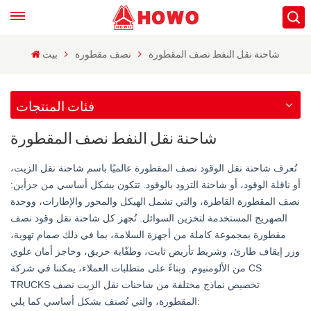
شاحنة نقل النفط نصف المقطورة
نصف مقطورة
بيت
فئات المنتجات
شاحنة نقل النفط نصف المقطورة
تُعرف شاحنة نقل الوقود نصف المقطورة عالميًا باسم شاحنة نقل الزيت،
أو ناقلة الوقود، أو شاحنة التزود بالوقود. تتكون بشكل أساسي من جزأين:
نصف المقطورة القاطرة، والتي تشمل الهيكل والمحور والإطارات، ووحدة
الصهريج المستخدمة لتخزين السوائل. تُجهز كل شاحنة نقل وقود نصف
مقطورة بمجموعة كاملة من أجهزة السلامة، بما في ذلك صمام تهوية،
وزر إيقاف طارئ، وشريط تأريض ثابت، وطفّاية حريق، وحاجز أمان علوي
من الألومنيوم. وبناءً على متطلبات العملاء، يمكننا في شركة CS
TRUCKS تخصيص نماذج مختلفة من شاحنات نقل الزيت نصف
المقطورة، والتي تُصنف بشكل أساسي كما يلي: