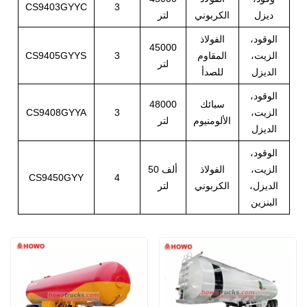
CS9403GYYC
3
ديزل
الكربوني
لتر
الوقود،
الفولاذ
45000
الزيت،
المقاوم
3
CS9405GYYS
لتر
الديزل
للصدأ
الوقود،
سبائك
48000
الزيت،
3
CS9408GYYA
الألومنيوم
لتر
الديزل
الوقود،
الزيت،
الفولاذ
50 ألف
CS9450GYY
4
الديزل،
الكربوني
لتر
البنزين