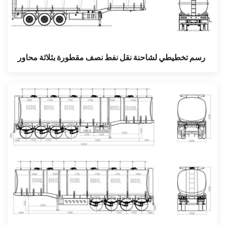
رسم تخطيطي لشاحنة نقل نفط نصف مقطورة بثلاثة محاور