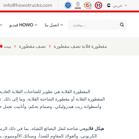
info@howotrucks.com
عربي
اتصل بنا
فيديو HOWO
English
Français
Deutsch
Русский
Italiano
Español
مقطورة قلابة نصف مقطورة
نصف مقطورة
بيت
Português
Nederland
日语
한국어
Türk
Ελληνικά
แบบไทย
Magyar
Indonesia
المقطورة القلابة هي تطوير للشاحنات القلابة العاد
المقطورة القلابة أو مقطورة الشاحنة القلابة، وما إلى ذلك
Қазақстан
عربي
Tiếng Việt
وأسطوانة زيت هيدروليكي، وصمام تحكم، وأنابيب تعمل جميعها
မြန်မာ
Filipino
kiswahili
هيكل قلاب
وهي شاحنة لنقل البضائع الثقيلة، بما في ذلك الرمل
Türkmenler
o'zbek
Кыргызча