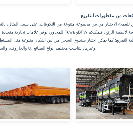
فعات من مقطورات التفريغ
للعملاء الاختيار من بين مجموعة متنوعة من التكوينات. على سبيل المثال، بالن
للمحاور، نوفر علامات تجارية متعددة مثل Fuwa وBPW لتلبية متطلبات تحمل الأحمال والمتانة المختلفة؛ أما بالنسبة لأنظمة الر
ملية التفريغ؛ كما يمكن اختيار صندوق الشحن من بين أشكال متنوعة مثل المستط
والجاروف، والشكل U، وغيرها، لتناسب مختلف أنواع البضائع.