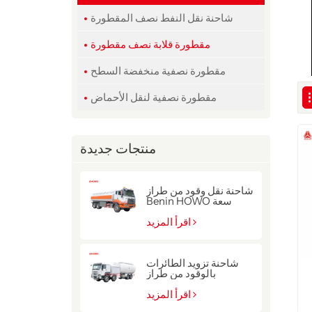
شاحنة نقل النفط نصف المقطورة
مقطورة قلابة نصف مقطورة
مقطورة نصفية منخفضة السطح
مقطورة نصفية لنقل الأحماض
منتجات جديدة
شاحنة نقل وقود من طراز
Benin HOWO سعة
22000 لتر
اقرأ المزيد
شاحنة تزويد الطائرات
بالوقود من طراز
سينوتروك هوو ذات الدفع
8x4
اقرأ المزيد