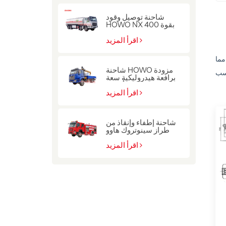
شاحنة توصيل وقود
HOWO NX بقوة 400
حصان
اقرأ المزيد
مما
شاحنة HOWO مزودة
برافعة هيدروليكية سعة
10 أطنان
اقرأ المزيد
شاحنة إطفاء وإنقاذ من
طراز سينوتروك هاوو
للشرطة
اقرأ المزيد