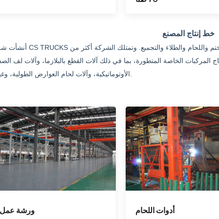
خط إنتاج المصنع
أنشأت شركة CS TRUCKS خط إنتاج من الطراز الأول في الصين، يضم ورش عمل للختم واللحام والطلا
مركبات الخاصة المتطورة، بما في ذلك آلات القطع بالبلازما، وآلات لف الصفائح CNC الكبيرة، وآلات ال
الأوتوماتيكية، وآلات لحام العوارض الطولية، وغيرها.
أدوات اللحام
ورشة عمل