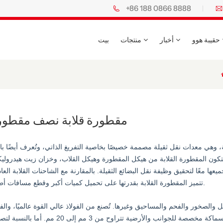
+86 188 0866 8888
حقيبة هوو
أخبار
منتجات
بيت
مقطورة قلابة نصف مقطور
ية، وهي معدات نقل ثقيلة مصممة خصيصًا بخاصية التفريغ الذاتي، وتُعرف أيضًا ب
. تتكون المقطورة القلابة من هيكل المقطورة وهيكل القلاب، وخزان زيت هيدرولي
 معًا لتحقيق وظيفة نقل البضائع الثقيلة. بالمقارنة مع الشاحنات القلابة العاد
تتميز المقطورة القلابة بقدرتها على تحميل كميات أكبر وقطع مسافات أطول.
 والصخور والفحم والمساحيق وغيرها. تُصنع من الفولاذ عالي القوة عالميًا، والفو
الكربوني، والفولاذ المقاوم للصدأ، وسبائك الألومنيوم، بسماكة مخصصة للجوانب والأرضية تتراوح من 3 مم إلى 20 مم.