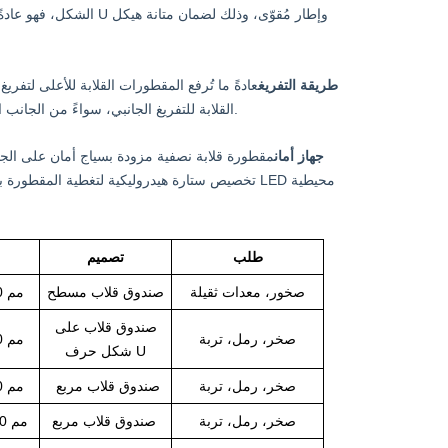
українська
čeština
Slovák
الشكل، فهو عادةً ما يك
hrvatski
فارسی
Română
طريقة التفريغ
عادةً ما تُرفع المقطورات القلابة للأعلى لتفر
Svenska
中文
مقطورات شاحنات CS TRUCKS القلابة للتفريغ الجانبي، سواءً من الجانب الأيمن أو الأيسر، لتلبية متطلبات العملاء المختلفة.
جهاز أمان
مقطورة قلابة نصفية مزودة بسياج أمان على الج
تخصيص ستارة هيدروليكية لتغطية المقطورة بالكامل
طلب
تصميم
صخور، معدات ثقيلة
صندوق قلاب مسطح
7900 × 2500 × 3350 مم
صندوق قلاب على
صخر، رمل، تربة
8500 × 2500 × 3380 مم
شكل حرف U
صخر، رمل، تربة
صندوق قلاب مربع
8960 × 2500 × 3380 مم
صخر، رمل، تربة
صندوق قلاب مربع
11300 × 2500 × 3500 مم