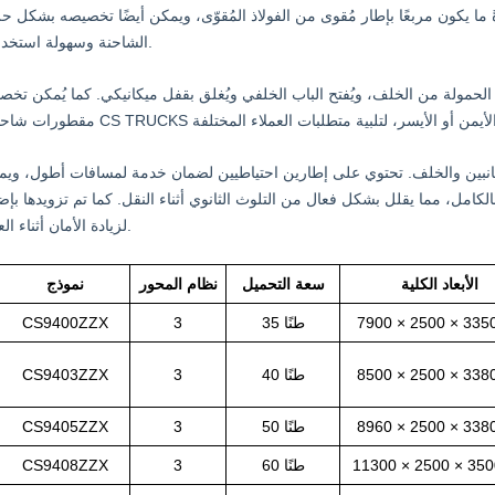
ون مربعًا بإطار مُقوى من الفولاذ المُقوّى، ويمكن أيضًا تخصيصه بشكل حرف U وإطار مُقوّى، وذلك لضمان متانة 
الشاحنة وسهولة استخدامها.
يغ الحمولة من الخلف، ويُفتح الباب الخلفي ويُغلق بقفل ميكانيكي. كما يُمكن تخ
انبين والخلف. تحتوي على إطارين احتياطيين لضمان خدمة لمسافات أطول، ويمك
، مما يقلل بشكل فعال من التلوث الثانوي أثناء النقل. كما تم تزويدها بإضاءة LED محي
لزيادة الأمان أثناء العمل.
الأبعاد الكلية
سعة التحميل
نظام المحور
نموذج
35 طنًا
3
ZZX
CS9400
40 طنًا
3
ZZX
CS9403
50 طنًا
3
ZZX
CS9405
60 طنًا
3
ZZX
CS9408