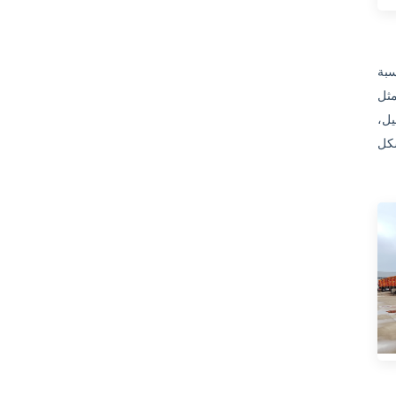
سبة
فع، فيمكنكم
يل،