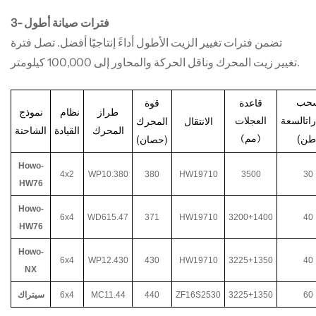
3- فترات صيانة أطول
تضمن فترات تغيير الزيت الأطول أداءً إنتاجيًا أفضل. تصل فترة
تغيير زيت المحرك وناقل الحركة والمحاور إلى 100,000 كيلومتر.
قوة
حب
قاعدة
طراز
نظام
نموذج
السعة
الانتقال
المحرك
العجلات
ات
المحرك
القيادة
الشاحنة
طن)
(مم)
(حصان)
Howo-
4x2
WP10.380
380
HW19710
3500
30
HW76
Howo-
6x4
WD615.47
371
HW19710
3200+1400
40
HW76
Howo-
6x4
WP12.430
430
HW19710
3225+1350
40
NX
60
3225+1350
ZF16S2530
440
MC11.44
6x4
سيتراك