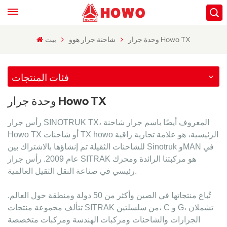
وحدة جرار Howo TX
شاحنة جرار هوو
بيت
فئات المنتجات
وحدة جرار Howo TX
رأس جرار SINOTRUK TX، المعروف أيضًا باسم جرار شاحنة
Howo TX أو شاحنات TX howo الرئيسية، هو علامة تجارية راقية
للشاحنات الثقيلة تم إنشاؤها بالاشتراك بين Sinotruk وMAN في
عام 2009. رأس جرار SITRAK هو مركبتنا الرائدة ومحرك
رئيسي في صناعة النقل الثقيل العالمية.
تُباع منتجاتها في الصين وأكثر من 50 دولة ومنطقة حول العالم.
تتألف مجموعة منتجات SITRAK من سلسلتين، C و G، تشملان
الجرارات والشاحنات ومركبات الهندسة ومركبات متخصصة