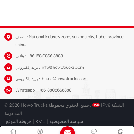
يضيف : National industry zone, suizhou city, hubei province,
china.
+86 188 0866 8888
هاتف :
info@howotrucks.com
بريد إلكتروني :
bruce@howotrucks.com
بريد إلكتروني :
Whatsapp :
+8618808668888
IPv6 الشبكة
© 2026 Howo Trucks جميع الحقوق محفوظة.
المدعومة
سياسة الخصوصية
|
XML
|
خريطة الموقع