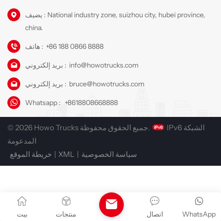
يضيف : National industry zone, suizhou city, hubei province,
china.
+86 188 0866 8888
هاتف :
info@howotrucks.com
بريد إلكتروني :
bruce@howotrucks.com
بريد إلكتروني :
Whatsapp :
+8618808668888
IPv6 الشبكة
© 2026 Howo Trucks جميع الحقوق محفوظة.
المدعومة
سياسة الخصوصية
|
XML
|
خريطة الموقع
WhatsApp
اتصال
منتجات
بيت