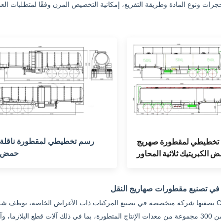
تخطيطي لمقطورة صهريج
رسم تخطيطي لمقطورة ناقلة
 الكبريتيك ثلاثية المحاور
حمض
 تصنيع مقطورات صهاريج النقل
بصفتها شركة متخصصة في تصنيع المركبات ذات الأغراض الخاصة، توظف شركة CS TRUCKS حاليًا أكثر من 1000 شخص، وتفتخر 
بحث وتطوير يتمتع بقدرات تقنية عالية. وهي مجهزة بأكثر من 300 مجموعة من معدات الإنتاج المتطورة، بما في ذلك آلات قطع البلازما،