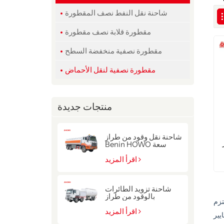
شاحنة نقل النفط نصف المقطورة
مقطورة قلابة نصف مقطورة
مقطورة نصفية منخفضة السطح
مقطورة نصفية لنقل الأحماض
منتجات جديدة
شاحنة نقل وقود من طراز
Benin HOWO سعة
22000 لتر
اقرأ المزيد
شاحنة تزويد الطائرات
بالوقود من طراز
لتلبية
سينوتروك هوو ذات الدفع
8x4
اقرأ المزيد
المعايير