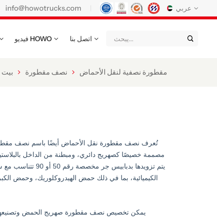
info@howotrucks.com
عربي
اتصل بنا
فيديو HOWO
English
Français
Deutsch
Русский
Italiano
Español
مقطورة نصفية لنقل الأحماض
نصف مقطورة
بيت
Português
Nederland
日语
한국어
Türk
Ελληνικά
แบบไทย
Magyar
Indonesia
Қазақстан
عربي
Tiếng Việt
يتم تزويدها بدباب
الكيميائية، بما في ذلك حمض الهيدروكلوريك، وحمض الكب
မြန်မာ
Filipino
kiswahili
Türkmenler
o'zbek
Кыргызча
يمكن تخصيص نصف مقطورة صهريج الحمض وتصنيعها من الف