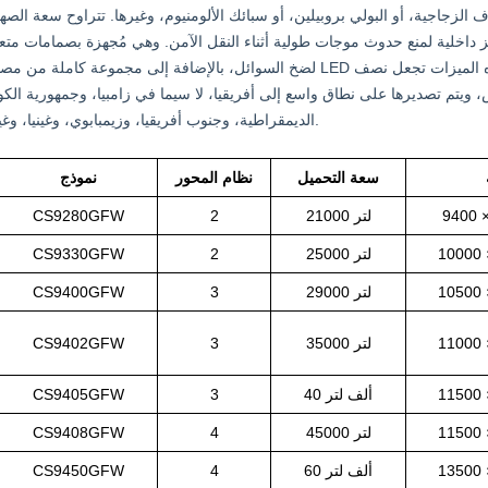
ياف الزجاجية، أو البولي بروبيلين، أو سبائك الألومنيوم، وغيرها. تتراوح سعة الصه
ى 60,000 لتر، مع وجود حواجز داخلية لمنع حدوث موجات طولية أثناء النقل الآمن. وهي مُجهزة بصمامات مت
لضخ السوائل، بالإضافة إلى مجموعة كاملة من مصابيح LED التحذيرية للسلامة في جميع أنحاء المقطورة. كل هذه الميزات ت
ويتم تصديرها على نطاق واسع إلى أفريقيا، لا سيما في زامبيا، وجمهورية الكو
الديمقراطية، وجنوب أفريقيا، وزيمبابوي، وغينيا، وغيرها.
سعة التحميل
نظام المحور
نموذج
21000 لتر
2
CS9280GFW
25000 لتر
2
CS9330GFW
29000 لتر
3
CS9400GFW
35000 لتر
3
CS9402GFW
40 ألف لتر
3
CS9405GFW
45000 لتر
4
CS9408GFW
60 ألف لتر
4
CS9450GFW