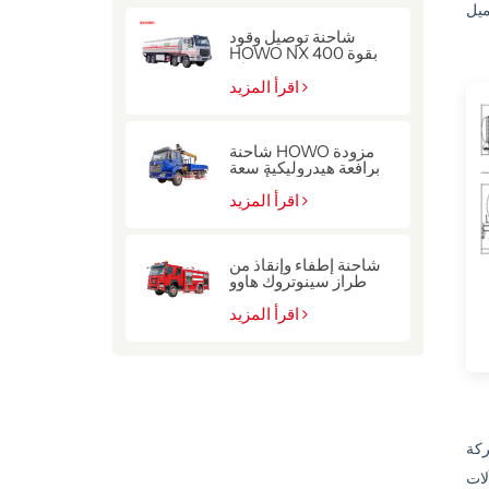
شاحنة توصيل وقود
HOWO NX بقوة 400
حصان
اقرأ المزيد
شاحنة HOWO مزودة
برافعة هيدروليكية سعة
10 أطنان
اقرأ المزيد
شاحنة إطفاء وإنقاذ من
طراز سينوتروك هاوو
للشرطة
اقرأ المزيد
بفريق
 وآلات