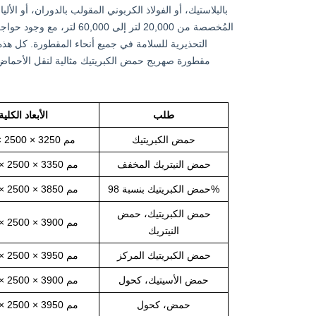
українська
čeština
Slovák
بالبلاستيك، أو الفولاذ الكربوني المقولب بالدوران، أو الأل
المُخصصة من 20,000 لتر إل
hrvatski
فارسی
Română
مقطورة صهريج حمض الكبريتيك مثالية لنقل الأحماض، 
Svenska
中文
طلب
الأبعاد الكلية
حمض الكبريتيك
9400 × 2500 × 3250 مم
حمض النيتريك المخفف
10000 × 2500 × 3350 مم
حمض الكبريتيك بنسبة 98%
10500 × 2500 × 3850 مم
حمض الكبريتيك، حمض
11000 × 2500 × 3900 مم
النيتريك
حمض الكبريتيك المركز
11500 × 2500 × 3950 مم
حمض الأسيتيك، كحول
11500 × 2500 × 3900 مم
حمض، كحول
13500 × 2500 × 3950 مم