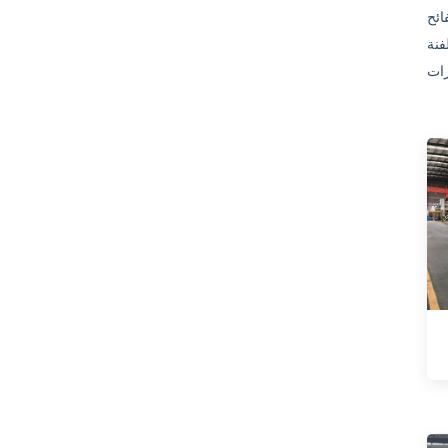
لمغمور لنصف
فنة