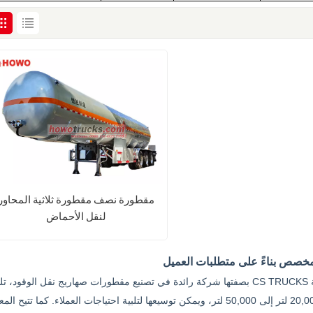
مقطورة نصف مقطورة ثلاثية المحاور
لنقل الأحماض
اقرأ المزيد
خصص بناءً على متطلبات العميل
بصفتها شركة رائدة في تصنيع مقطورات صهاريج نقل الوقود، تلتزم CS TRUCKS بتزويد عملائها بحلول تصميم احترافية مصممة خصيصًا 
احتياجاتهم. تتراوح سعة مقطورات الصهاريج لدينا من 20,000 لتر إلى 50,000 لتر، ويمكن توسيعها لتلبية احتياجات العملاء. كما تتيح 