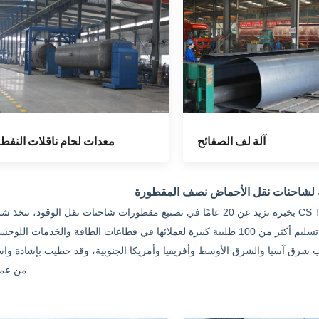
معدات لحام ناقلات النفط
آلة لف الصفائح
ة لشاحنات نقل الأحماض نصف المقطورة
بخبرة تزيد عن 20 عامًا في تصنيع مقطورات شاحنات نقل الوقود، تتخذ شركة CS TRUCKS من "القدرة الإنتاجية العالية + الم
التخصيص + كفاءة التنفيذ" أساسًا لتنافسيتها، وقد نجحت في تسليم أكثر من 100 طلبية كبيرة لعملائها في قطاعات الطاقة والخدمات الل
ثر من 50 دولة ومنطقة في جنوب شرق آسيا والشرق الأوسط وأفريقيا وأمريكا الجنوبية، وقد حظيت بإشادة و
من عملائنا.