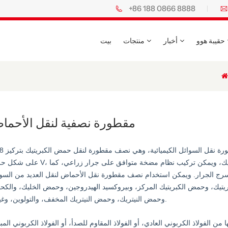
+86 188 0866 8888
حقيبة هوو
أخبار
منتجات
بيت
مقطورة نصفية لنقل الأحما
على شكل حرف V، مصممة خصيصًا كصهريج دائري، ومبطنة من الداخل بالبلاستيك، ويمكن تركيب نظام مضخة م
يس جر مخصصة رقم 50 أو 90 تتناسب مع سرج الجرار. ويمكن استخدام نصف مقطورة نقل الأحماض لنقل العديد من الس
ريتيك، وحمض الكبريتيك المركز، وبيروكسيد الهيدروجين، وحمض الخليك، والكح
وحمض النيتريك، وحمض النيتريك المخفف، والتولوين، وغيرها.
ولاذ الكربوني العادي، أو الفولاذ المقاوم للصدأ، أو الفولاذ الكربوني الم