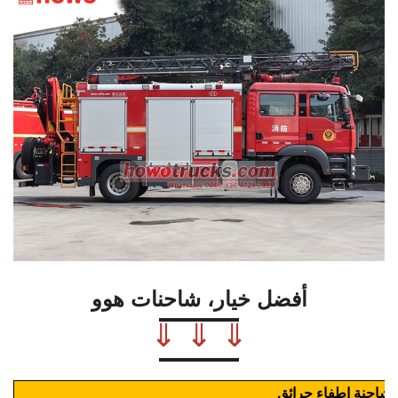
أفضل خيار، شاحنات هوو
⇓ ⇓ ⇓
Ho