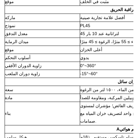
مثبت في الخلف
موقع
 مراقبة الحريق
أفضل علامة تجارية صينية
ماركة
PL45
نموذج
45 لتر/ثانية عند 10 بار
معدل التدفق
 ≥ 55 مترًا، الرغوة ≥ 45 مترًا
ميدان الرماية
أعلى الخزان
موقع
يدوي
أسلوب التحكم
0°~360°
زاوية الدوران الأفقي
-15°~60°
زاوية دوران الملعب
خزان سائل
سعة
بروبيلين المركبة، ومقاومة للصدأ
مادة
لتصريف الفائض؛ مؤشران لمستوى
ج واحد لتصريف خزان المياه مع
بناء
صمامات.
لم هوائي
A
18م)
سلم تلسكوبي مستقيم
（
هيكل سلمي