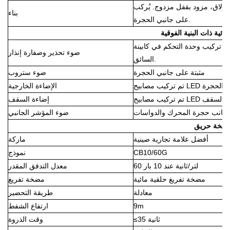
٣٠ كجم، تصميم مانع للانزلاق، مزود بقفل مزدوج. يُركب
بناء
على جانبي الحجرة.
بائية ذات البنية الفوقية
تم تركيب وحدة التحكم في كابينة
ضوء تحذير وصفارة إنذار
السائق.
مثبتة على جانبي الحجرة
ضوء ستروب
L على جانبي الحجرة
الإضاءة الخارجية
اخلي من السقف
إضاءة السقف
 جانب حجرة المحرك والدواسات
ضوء المؤشر الجانبي
ضخة حريق
أفضل علامة تجارية صينية
ماركة
CB10/60G
نموذج
60 لتر/ثانية عند 10 بار
معدل التدفق المقدر
مضخة تفريغ حلقية مائية
مضخة تفريغ
معادلة
طريقة التحضير
9m
ارتفاع الشفط
≤35 ثانية
وقت الذروة