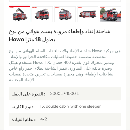
شاحنة إنقاذ وإطفاء مزودة بسلم هوائي من نوع
Howo بطول 18 مترًا
شاحنة الإنقاذ والإطفاء ذات السلم الهوائي من نوع Howo هي مركبة
متخصصة مصممة خصيصًا لعمليات مكافحة الحرائق والإنقاذ.
تستخدم هيكل Howo TX، وتتميز بمحرك قوي بقدرة 400 حصان
وقدرة فائقة على المناورة. تتميز الشاحنة بطلاء أحمر زاهٍ خاص
بشاحنات الإطفاء، وهي مجهزة بمساحات تخزين متعددة لمعدات
الإنقاذ المختلفة.
3000L + 1000 L
القدرة على العمل :
TX double cabin, with one sleeper
نوع الكابينة :
4x2
نظام القيادة :