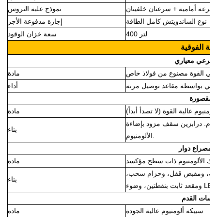
نموذج علبة التروس
نوع الساندويتش كامل الطاقة
إجازة مدفوعة الأجر
400 لتر
سعة خزان الوقود
بنية الفوقية
 فرعي معياري
لي القوة مصنوع من فولاذ خاص
مادة
فرعي بواسطة مقاعد توصيل مرنة
أداء
مقصورة
يوم عالية القوة (لا تصدأ أبداً)
مادة
ن سقف مزود بإضاءة LED. سلم خلفي من سبائك
بناء
الألومنيوم.
 مصراع دوار
ئك الألومنيوم ذات سطح مؤكسد
مادة
افعة، ومقبض قفل، وحزام سحب،
بناء
اسات القدم
سبيكة ألومنيوم عالية الجودة
مادة