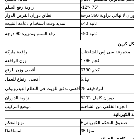
-12°- 75°
زاوية رفع السلم
دوران لا نهائي بزاوية 360 درجة
نطاق دوران القرص الدوار
≤40 ثانية
تمديد وقت استخدام دعامة التثبيت
≤90 ثانية
رفع السلم وتدويره 90 درجة
ونكل كرين
مجموعة سي إس للشاحنات
رافعة
ماركة
96 كجم
7
1
وزن الرافعة
0 كجم
679
أقصى وزن للرفع
م
1
.
6
أقصى ارتفاع للعمل
25 لتر/دقيقة
أقصى تدفق للزيت في النظام الهيدروليكي
0°، دوران كامل
52
زاوية الدوران
الجزء الخلفي من الشاحنة
موضع التركيب
فعة الكهربائية
صندوق التحكم الكهربائي
E
نوع التحكم
35 مترًا
المسافة
D
م في مكافحة الحرائق