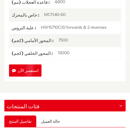
4,600
قاعدة العجلات (مم) :
MC11.40-50
خاص بالمحرك :
HW15710C,10 forwards & 2 reverses
علبة التروس :
7500
المحور الأمامي (كجم) :
13000
المحور الخلفي (كجم) :
استفسر الآن
فئات المنتجات
حالة العميل
تفاصيل المنتج