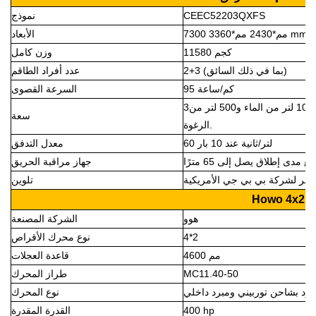
XFS
3Q
0
2
52
CEEC
نموذج
mm
مم*2430
مم*3360
0
730
الأبعاد
80 كجم
115
وزن كامل
2+3 (بما في ذلك السائق)
عدد أفراد الطاقم
95 كم/ساعة
السرعة القصوى
خزان سوائل مصنوع من مادة البولي بروبيلين المركبة، سعة 1000 لتر من الماء و500 لتر من
3
سعة
الرغوة.
60 لتر/ثانية عند 10 بار
معدل التدفق
جهاز مراقبة الحريق
أحمر لشركة بي بي جي الأمريكية
تلوين
كل
Howo 4x2
هوو
الشركة المصنعة
2
*
4
نوع محرك الأقراص
4600 مم
قاعدة العجلات
MC11.40-50
طراز المحرك
د بشاحن توربيني ومبرد داخلي
نوع المحرك
hp
400
القدرة المقدرة