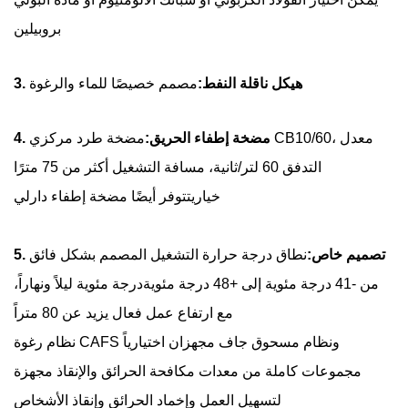
بروبيلين
3. هيكل ناقلة النفط:
مصمم خصيصًا للماء والرغوة
4. مضخة إطفاء الحريق:
مضخة طرد مركزي CB10/60، معدل
التدفق 60 لتر/ثانية، مسافة التشغيل أكثر من 75 مترًا
خياري
تتوفر أيضًا مضخة إطفاء دارلي
5. تصميم خاص:
نطاق درجة حرارة التشغيل المصمم بشكل فائق
من -41 درجة مئوية إلى +48 درجة مئوية
درجة مئوية ليلاً ونهاراً،
مع ارتفاع عمل فعال يزيد عن 80 متراً
نظام رغوة CAFS ونظام مسحوق جاف مجهزان اختيارياً
مجموعات كاملة من معدات مكافحة الحرائق والإنقاذ مجهزة
لتسهيل العمل وإخماد الحرائق وإنقاذ الأشخاص