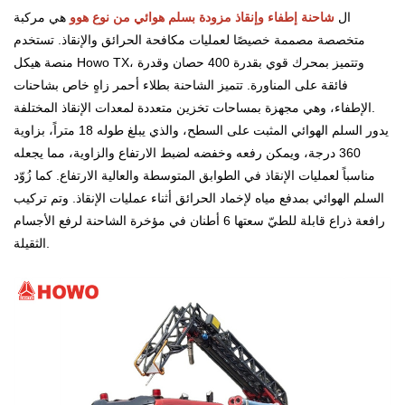
ال
شاحنة إطفاء وإنقاذ مزودة بسلم هوائي من نوع هوو
هي مركبة
متخصصة مصممة خصيصًا لعمليات مكافحة الحرائق والإنقاذ. تستخدم
منصة هيكل Howo TX، وتتميز بمحرك قوي بقدرة 400 حصان وقدرة
فائقة على المناورة. تتميز الشاحنة بطلاء أحمر زاهٍ خاص بشاحنات
الإطفاء، وهي مجهزة بمساحات تخزين متعددة لمعدات الإنقاذ المختلفة.
يدور السلم الهوائي المثبت على السطح، والذي يبلغ طوله 18 متراً، بزاوية
360 درجة، ويمكن رفعه وخفضه لضبط الارتفاع والزاوية، مما يجعله
مناسباً لعمليات الإنقاذ في الطوابق المتوسطة والعالية الارتفاع. كما زُوّد
السلم الهوائي بمدفع مياه لإخماد الحرائق أثناء عمليات الإنقاذ. وتم تركيب
رافعة ذراع قابلة للطيّ سعتها 6 أطنان في مؤخرة الشاحنة لرفع الأجسام
الثقيلة.