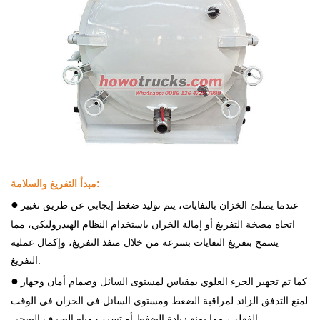
مبدأ التفريغ والسلامة:
●
عندما يمتلئ الخزان بالنفايات، يتم توليد ضغط إيجابي عن طريق تغيير
اتجاه مضخة التفريغ أو إمالة الخزان باستخدام النظام الهيدروليكي، مما
يسمح بتفريغ النفايات بسرعة من خلال منفذ التفريغ، وإكمال عملية
التفريغ.
●
كما تم تجهيز الجزء العلوي بمقياس لمستوى السائل وصمام أمان وجهاز
لمنع التدفق الزائد لمراقبة الضغط ومستوى السائل في الخزان في الوقت
الفعلي، مما يمنع زيادة الضغط أو تسرب مياه الصرف الصحي.