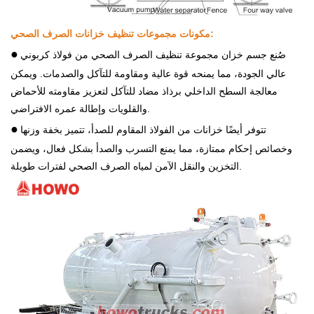
مكونات مجموعات تنظيف خزانات الصرف الصحي:
●
صُنع جسم خزان مجموعة تنظيف الصرف الصحي من فولاذ كربوني
عالي الجودة، مما يمنحه قوة عالية ومقاومة للتآكل والصدمات. ويمكن
معالجة السطح الداخلي برذاذ مضاد للتآكل لتعزيز مقاومته للأحماض
والقلويات وإطالة عمره الافتراضي.
●
تتوفر أيضًا خزانات من الفولاذ المقاوم للصدأ، تتميز بخفة وزنها
وخصائص إحكام ممتازة، مما يمنع التسرب والصدأ بشكل فعال، ويضمن
التخزين والنقل الآمن لمياه الصرف الصحي لفترات طويلة.