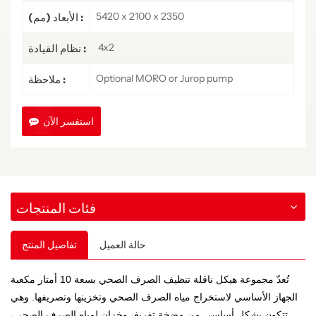
5420 x 2100 x 2350
الأبعاد (مم) :
4x2
نظام القيادة :
Optional MORO or Jurop pump
ملاحظة :
استفسر الآن
فئات المنتجات
حالة العميل
تفاصيل المنتج
تُعدّ مجموعة هيكل ناقلة تنظيف الصرف الصحي بسعة 10 أمتار مكعبة
الجهاز الأساسي لاستخراج مياه الصرف الصحي وتخزينها وتصريفها. وهي
تتكون بشكل أساسي من مضخة تفريغ، وخزان لمياه الصرف الصحي،