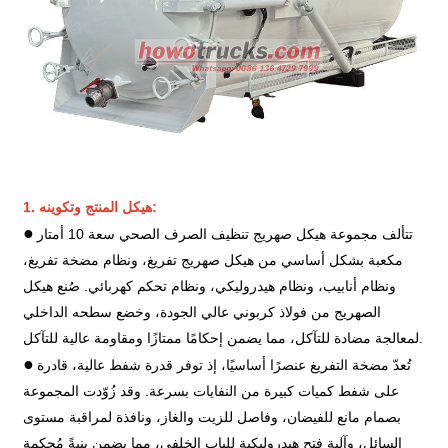
1. هيكل المنتج وتكوينه:
●
تتألف مجموعة هيكل صهريج تنظيف الصرف الصحي سعة 10 أمتار
مكعبة بشكل أساسي من هيكل صهريج تفريغ، ونظام مضخة تفريغ،
ونظام أنابيب، ونظام هيدروليكي، ونظام تحكم كهربائي. صُنع هيكل
الصهريج من فولاذ كربوني عالي الجودة، وخضع سطحه الداخلي
لمعالجة مضادة للتآكل، مما يضمن إحكامًا ممتازًا ومقاومة عالية للتآكل.
●
تُعدّ مضخة التفريغ عنصرًا أساسيًا، إذ توفر قدرة شفط عالية، قادرة
على شفط كميات كبيرة من النفايات بسرعة. وقد زُوّدت المجموعة
بصمام مانع للفيضان، وفاصل للزيت والغاز، ونافذة لمراقبة مستوى
السائل، وآلية فتح هيدروليكية للباب الخلفي، مما يضمن بنيةً مُحكمة