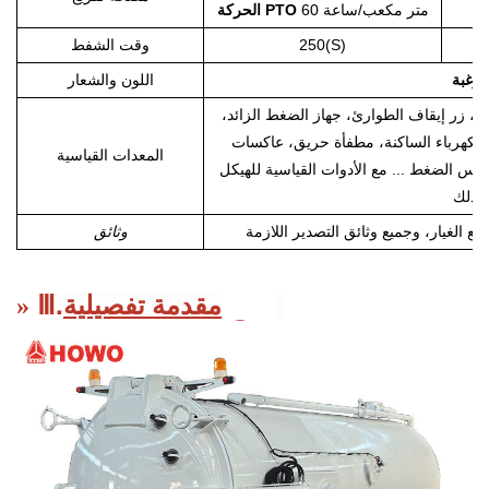
60 متر مكعب/ساعة
الحركة PTO
ن
250(S)
وقت الشفط
رغبة
اللون والشعار
ية، زر إيقاف الطوارئ، جهاز الضغط الزائد،
للكهرباء الساكنة، مطفأة حريق، عاكسات
المعدات القياسية
اس الضغط ... مع الأدوات القياسية للهيكل
وثائق
.
Ⅲ
مقدمة تفصيلية:
منتج
»