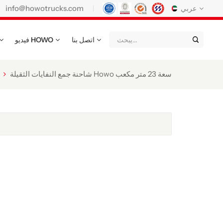
info@howotrucks.com
عربي
اتصل بنا
فيديو HOWO
English
Français
Deutsch
Русский
Italiano
Español
شاحنة جمع النفايات الثقيلة Howo سعة 23 متر مكعب
Português
Nederland
日语
한국어
Türk
Ελληνικά
แบบไทย
Magyar
Indonesia
Қазақстан
عربي
Tiếng Việt
မြန်မာ
Filipino
kiswahili
Türkmenler
o'zbek
Кыргызча