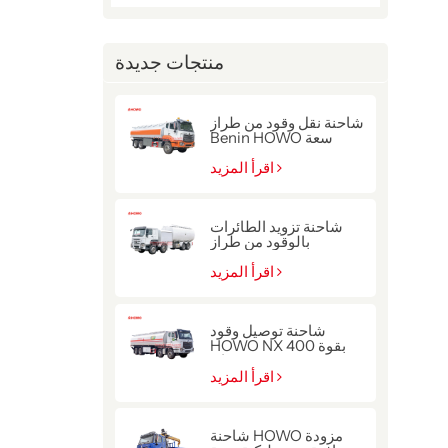
منتجات جديدة
شاحنة نقل وقود من طراز
Benin HOWO سعة
22000 لتر
اقرأ المزيد
شاحنة تزويد الطائرات
بالوقود من طراز
سينوتروك هوو ذات الدفع
8x4
اقرأ المزيد
شاحنة توصيل وقود
HOWO NX بقوة 400
حصان
اقرأ المزيد
شاحنة HOWO مزودة