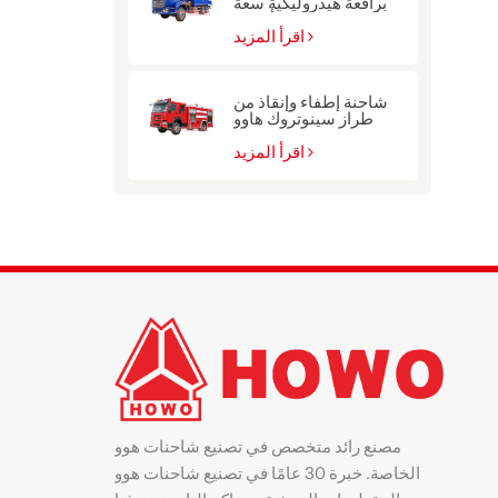
برافعة هيدروليكية سعة
10 أطنان
اقرأ المزيد
شاحنة إطفاء وإنقاذ من
طراز سينوتروك هاوو
للشرطة
اقرأ المزيد
مصنع رائد متخصص في تصنيع شاحنات هوو
الخاصة. خبرة 30 عامًا في تصنيع شاحنات هوو