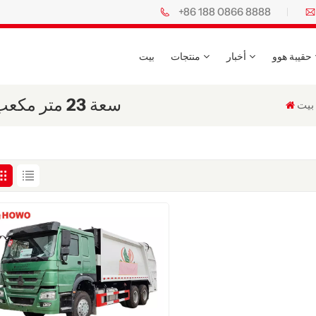
+86 188 0866 8888
حقيبة هوو
أخبار
منتجات
بيت
شاحنة جمع النفايات الثقيلة Howo سعة 23 متر مكعب
بيت