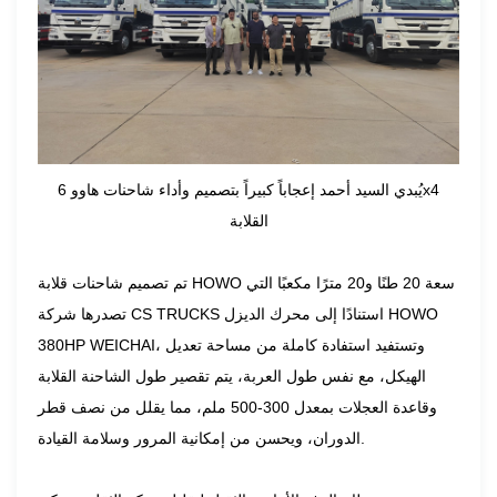
يُبدي السيد أحمد إعجاباً كبيراً بتصميم وأداء شاحنات هاوو 6x4
القلابة
تم تصميم شاحنات قلابة HOWO سعة 20 طنًا و20 مترًا مكعبًا التي
تصدرها شركة CS TRUCKS استنادًا إلى محرك الديزل HOWO
380HP WEICHAI، وتستفيد استفادة كاملة من مساحة تعديل
الهيكل، مع نفس طول العربة، يتم تقصير طول الشاحنة القلابة
وقاعدة العجلات بمعدل 300-500 ملم، مما يقلل من نصف قطر
الدوران، ويحسن من إمكانية المرور وسلامة القيادة.