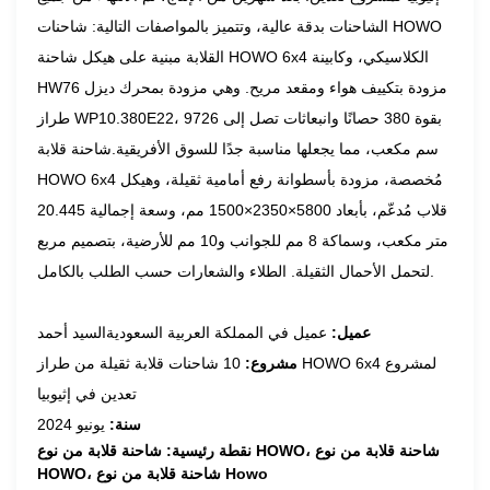
الشاحنات بدقة عالية، وتتميز بالمواصفات التالية: شاحنات HOWO
القلابة مبنية على هيكل شاحنة HOWO 6x4 الكلاسيكي، وكابينة
HW76 مزودة بتكييف هواء ومقعد مريح. وهي مزودة بمحرك ديزل
طراز WP10.380E22، بقوة 380 حصانًا وانبعاثات تصل إلى 9726
سم مكعب، مما يجعلها مناسبة جدًا للسوق الأفريقية.
شاحنة قلابة
HOWO 6x4 مُخصصة، مزودة بأسطوانة رفع أمامية ثقيلة، وهيكل
قلاب مُدعّم، بأبعاد 5800×2350×1500 مم، وسعة إجمالية 20.445
متر مكعب، وسماكة 8 مم للجوانب و10 مم للأرضية، بتصميم مربع
لتحمل الأحمال الثقيلة. الطلاء والشعارات حسب الطلب بالكامل.
عميل:
عميل في المملكة العربية السعودية
السيد أحمد
مشروع:
10 شاحنات قلابة ثقيلة من طراز HOWO 6x4 لمشروع
تعدين في إثيوبيا
سنة:
يونيو 2024
نقطة رئيسية: شاحنة قلابة من نوع HOWO، شاحنة قلابة من نوع
HOWO، شاحنة قلابة من نوع Howo