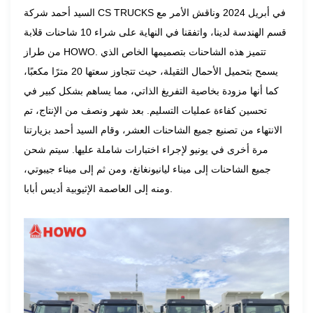
السيد أحمد شركة CS TRUCKS في أبريل 2024 وناقش الأمر مع
قسم الهندسة لدينا، واتفقنا في النهاية على شراء 10 شاحنات قلابة
من طراز HOWO. تتميز هذه الشاحنات بتصميمها الخاص الذي
يسمح بتحميل الأحمال الثقيلة، حيث تتجاوز سعتها 20 مترًا مكعبًا،
كما أنها مزودة بخاصية التفريغ الذاتي، مما يساهم بشكل كبير في
تحسين كفاءة عمليات التسليم. بعد شهر ونصف من الإنتاج، تم
الانتهاء من تصنيع جميع الشاحنات العشر، وقام السيد أحمد بزيارتنا
مرة أخرى في يونيو لإجراء اختبارات شاملة عليها. سيتم شحن
جميع الشاحنات إلى ميناء ليانيونغانغ، ومن ثم إلى ميناء جيبوتي،
ومنه إلى العاصمة الإثيوبية أديس أبابا.