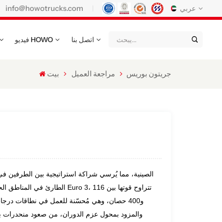
info@howotrucks.com
عربي
اتصل بنا
فيديو HOWO
English
Français
Deutsch
Русский
Italiano
Español
جريتون بوريس
مراجعة العميل
بيت
Português
Nederland
日语
한국어
Türk
Ελληνικά
แบบไทย
Magyar
Indonesia
Қазақстан
عربي
Tiếng Việt
မြန်မာ
Filipino
kiswahili
الطارئ في المناطق الحضرية. تُ
Türkmenler
o'zbek
Кыргызча