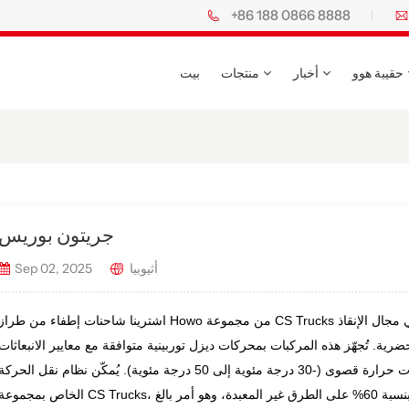
+86 188 0866 8888
حقيبة هوو
أخبار
منتجات
بيت
جريتون بوريس
أثيوبيا
Sep 02, 2025
اشترينا شاحنات إطفاء من طراز Howo من مجموعة CS Trucks الصينية، مما يُرسي شراكة استراتيجية بين الطرفين في مجال الإنقا
جهّز هذه المركبات بمحركات ديزل توربينية متوافقة مع معايير الانبعاثات Euro 3، تتراوح قوتها بين 116
و400 حصان، وهي مُحسّنة للعمل في نطاقات درجات حرارة قصوى (-30 درجة مئوية إلى 50 درجة مئوية). يُمكّن نظام نقل الحرك
الخاص بمجموعة CS Trucks، والمزود بمحول عزم الدوران، من صعود منحدرات بنسبة 60% على الطرق غير المعبدة، وهو أمر با