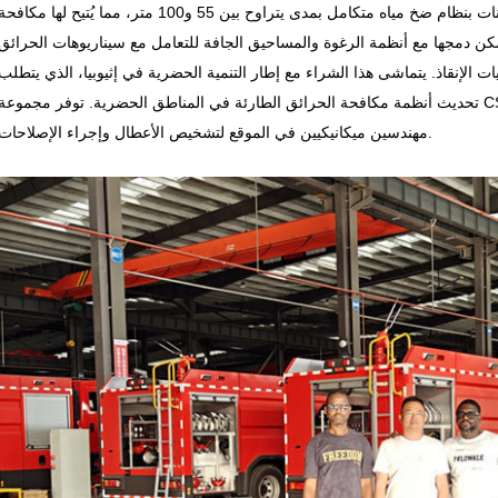
الأهمية لمشاريع البنية التحتية الجبلية. تُجهّز هذه الشاحنات بنظام ضخ مياه متكامل بمدى يتراوح بين 55 و100 متر، مما يُتيح لها مكافح
ُمكن دمجها مع أنظمة الرغوة والمساحيق الجافة للتعامل مع سيناريوهات الحرائق
 الإنقاذ. يتماشى هذا الشراء مع إطار التنمية الحضرية في إثيوبيا، الذي يتطلب
تحديث أنظمة مكافحة الحرائق الطارئة في المناطق الحضرية. توفر مجموعة CS Trucks قطع غيار للشاحنات وتقوم بانتظام بنشر
مهندسين ميكانيكيين في الموقع لتشخيص الأعطال وإجراء الإصلاحات.