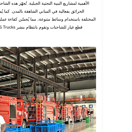
українська
čeština
Slovák
الحرائق بفعالية في المباني الشاهقة بالمدن. كما ي
hrvatski
فارسی
Română
المختلفة باستخدام وسائط متنوعة، مما يُحسّن كفاءة عمليات
Svenska
中文