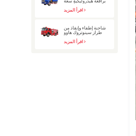
برافعة هيدروليكية سعة
10 أطنان
اقرأ المزيد
شاحنة إطفاء وإنقاذ من
طراز سينوتروك هاوو
للشرطة
اقرأ المزيد