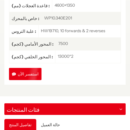
4600+1350
قاعدة العجلات (مم) :
WP10.340E201
خاص بالمحرك :
HW19710, 10 forwards & 2 reverses
علبة التروس :
7500
المحور الأمامي (كجم) :
13000*2
المحور الخلفي (كجم) :
استفسر الآن
فئات المنتجات
حالة العميل
تفاصيل المنتج