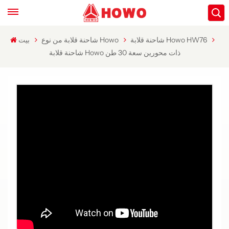
شاحنة قلابة Howo HW76
شاحنة قلابة من نوع Howo
بيت
شاحنة قلابة Howo ذات محورين سعة 30 طن