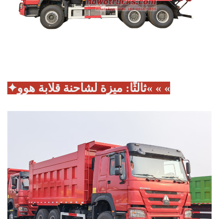
✦
« « «
ثالثًا: ميزة لشاحنة قلابة هوو