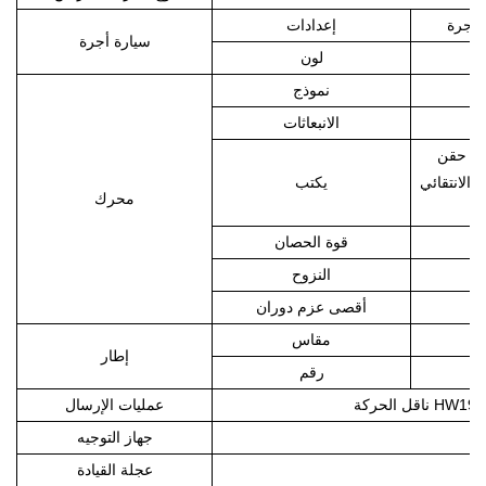
إعدادات
سيارة أجرة
لون
نموذج
الانبعاثات
ظام حقن
الانتقائي
يكتب
محرك
قوة الحصان
النزوح
أقصى عزم دوران
مقاس
إطار
رقم
عمليات الإرسال
ً
جهاز التوجيه
عجلة القيادة