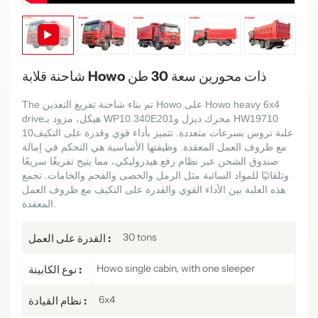
شاحنة قلابة Howo ذات محورين سعة 30 طن
Howo heavy 6x4
تم بناء شاحنة تفريغ التعدين Howo على
e
Th
HW19710
محرك ديزل و
WP10.340E201
هيكل، مزود بـ
drive
علبة تروس بسرعات متعددة. تتميز بأداء قوي وقدرة على التكيف
10
مع ظروف العمل المعقدة. وظيفتها الأساسية هي التحكم في إمالة
صندوق الشحن عبر نظام رفع هيدروليكي، مما يتيح تفريغًا سريعًا
وتلقائيًا للمواد السائبة مثل الرمل والحصى والفحم والخامات. تجمع
هذه العلبة بين الأداء القوي والقدرة على التكيف مع ظروف العمل
المعقدة.
30 tons
القدرة على العمل :
Howo single cabin, with one sleeper
نوع الكابينة :
6x4
نظام القيادة :