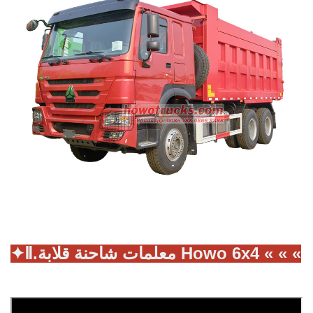
معلمات شاحنة قلابة Howo 6x4 « « «
Ⅱ.
✦