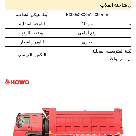
يكل شاحنة القلاب
ي
mm
00x2300x1200
3
5
أبعاد هيكل الشاحنة
حنة
10 مم
اللوحة السفلية
رفع أمامي
وضعية الرفع
خياري
اللون والشعار
التكوين القياسي
طيل، باب واحد