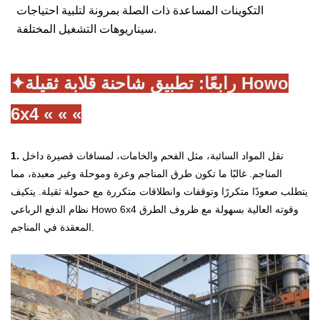
التكوينات المساعدة ذات الصلة بمرونة لتلبية احتياجات
سيناريوهات التشغيل المختلفة.
رابعًا: تطبيق شاحنة قلابة ثقيلة Howo
✦
6x4
« « «
نقل المواد السائبة، مثل الفحم والخامات، لمسافات قصيرة داخل
1.
المناجم. غالبًا ما تكون طرق المناجم وعرة وموحلة وغير معبدة، مما
يتطلب صعودًا متكررًا وتوقفات وانطلاقات متكررة مع حمولة ثقيلة. يتكيف
نظام الدفع الرباعي Howo 6x4 وقوته العالية بسهولة مع ظروف الطرق
المعقدة في المناجم.