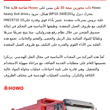
Howo
مبني على
شاحنة قلابة Howo ذات محورين سعة 30 طن
e
Th
محرك ديزل و
WP10.340E201
هيكل، مزود بـ
heavy 6x4 drive
علبة تروس بسرعات متعددة. تتميز بأداء قوي وقدرة على
HW19710 10
التكيف مع ظروف العمل المعقدة. وظيفتها الأساسية هي التحكم في إمالة
صندوق الشحن من خلال نظام رفع هيدروليكي، مما يتيح تفريغًا سريعًا
وتلقائيًا للمواد السائبة مثل الرمل والحصى والفحم والخامات. تجمع هذه
.
العلبة بين الأداء القوي والقدرة على التكيف مع ظروف العمل المعقدة.
تُعدّ هذه المركبة من المعدات الأساسية في مجال النقل الهندسي. يرتكز
I
تصميمها العام على متطلبات الخدمة الشاقة، مع مراعاة سهولة الاستخدام
والتشغيل. وهي قادرة على تلبية احتياجات عمليات مناولة المواد عالية
الكثافة والتكرار، وتناسب العمليات الهندسية في مختلف الظروف.