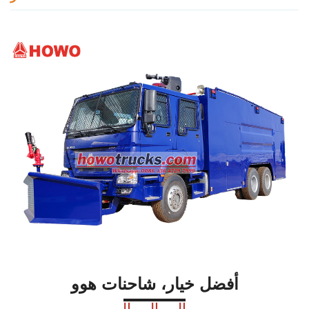
أفضل خيار، شاحنات هوو