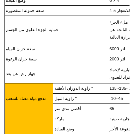
6 × 4
وضع القيادة
 للانفجار
سعة حمولة المقصورة
مكن ملء الجزء
مة الناتجة عن
حماية الجزء العلوي من الجسم
لحرارة العالية
6000 لتر
سعة خزان المياه
2000 لتر
سعة خزان الرغوة
تيارية لإخماد
جهاز رش عن بعد
-135~135
زاوية الدوران الأفقية °
-10~45
زاوية الميل °
مدفع مياه مضاد للشغب
65
أقصى مدى متر
تجارية صينية
ماركة
 مدفوعة الأجر
وضع القيادة