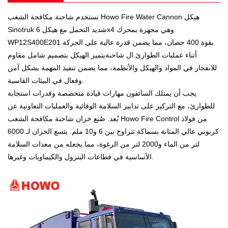
تستخدم شاحنة مكافحة الشغب Howo Fire Water Cannon هيكل
Sinotruk شديد التحمل مع هيكل 6x4 وهي مجهزة بمحرك
WP12S400E201 بقوة 400 حصان، مما يضمن قدرة عالية على الحركة
أثناء عمليات الطوارئ.
ال
شاحنة
يتميز الهيكل بتصميم شامل مقاوم
للانفجار في المواد والهيكل والأنظمة، مما يضمن تنفيذ المهمة بشكل آمن
وفعال في البيئات القاسية.
يجب أن يمتلك السائقون مهارات قيادة متخصصة وقدرات استجابة
للطوارئ، مع التركيز على تدابير السلامة الوقائية والعمليات التعاونية عن
بُعد. صُنع خزان شاحنة مكافحة الشغب Howo Fire Control من فولاذ
كربوني عالي المتانة بسماكة تتراوح بين 6 و10 ملم. يتسع الخزان لـ 6000
لتر من الماء و2000 لتر من الرغوة، مما يجعله من معدات السلامة
الأساسية في قطاعات البترول والكيماويات وغيرها.