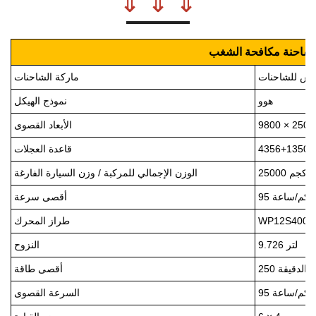
⇓ ⇓ ⇓
شاحنة مكافحة الشغب
س للشاحنات
ماركة الشاحنات
هوو
نموذج الهيكل
الأبعاد القصوى
4 مم
قاعدة العجلات
الوزن الإجمالي للمركبة / وزن السيارة الفارغة
95 كم/ساعة
أقصى سرعة
WP12S400E
طراز المحرك
9.726 لتر
النزوح
أقصى طاقة
95 كم/ساعة
السرعة القصوى