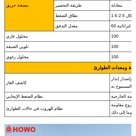
معادلة
طريقة التحضير
مضخة حريق
ا باسكال
نطاق الضغط
60 لتر/ثانية
معدل التدفق
100
محلول غازي
100
تلوين الصبغة
100
محلول رغوي
امة ومعدات الطوارئ
 وإصدار إنذار
كاشف الغاز
نظام الضغط الإيجابي
 ودروع مقاومة
نظام الهروب في حالات الطوارئ