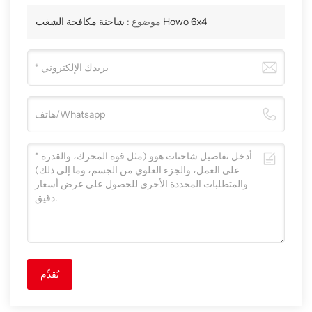
شاحنة مكافحة الشغب Howo 6x4
موضوع :
يُقدِّم