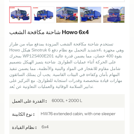
شاحنة مكافحة الشغب Howo 6x4
تستخدم شاحنة مكافحة الشغب المزودة بمدفع مياه من طراز
Howo هيكل Sinotruk شديد التحمل مع نظام دفع 6x4، وهي مجهزة
بمحرك WP12S400E201 بقوة 400 حصان، مما يضمن قدرة عالية
على الحركة أثناء عمليات الطوارئ.
يتميز الهيكل بتصميم
شاحنة
شامل مقاوم للانفجار في المواد والبنية والأنظمة، مما يضمن تنفيذ
المهام بأمان وكفاءة في البيئات القاسية. يجب أن يمتلك السائقون
مهارات قيادة متخصصة وقدرات استجابة للطوارئ، مع التركيز على
تدابير السلامة الوقائية والعمليات التعاونية عن بُعد.
6000L + 2000 L
القدرة على العمل :
HW76 extended cabin, with one sleeper
نوع الكابينة :
6x4
نظام القيادة :