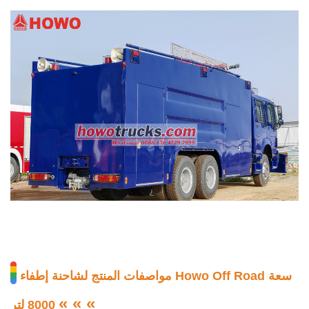
مواصفات المنتج لشاحنة إطفاء Howo Off Road سعة
« « «
8000 لتر