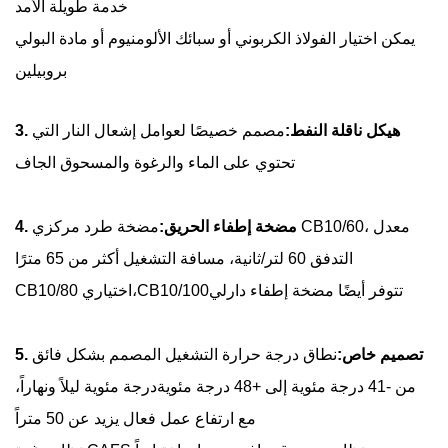
خدمة طويلة الأمد
يمكن اختيار الفولاذ الكربوني أو سبائك الألومنيوم أو مادة البولي
بروبيلين
3. هيكل ناقلة النفط:
مصمم خصيصًا لعوامل إشعال النار التي
تحتوي على الماء والرغوة والمسحوق الجاف
4. مضخة إطفاء الحريق:
مضخة طرد مركزي CB10/60، معدل
التدفق 60 لتر/ثانية، مسافة التشغيل أكثر من 65 مترًا
تتوفر أيضًا مضخة إطفاء دارلي
CB10/100
CB10/80 اختياري،
5. تصميم خاص:
نطاق درجة حرارة التشغيل المصمم بشكل فائق
من -41 درجة مئوية إلى +48 درجة مئوية
درجة مئوية ليلاً ونهاراً،
مع ارتفاع عمل فعال يزيد عن 50 متراً