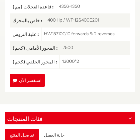
4356+1350
قاعدة العجلات (مم) :
400 Hp / WP 12S400E201
خاص بالمحرك :
HW15710C,10 forwards & 2 reverses
علبة التروس :
7500
المحور الأمامي (كجم) :
13000*2
المحور الخلفي (كجم) :
استفسر الآن
فئات المنتجات
حالة العميل
تفاصيل المنتج