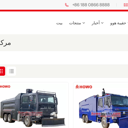
+86 188 0866 8888
حقيبة هوو
أخبار
منتجات
بيت
مركب