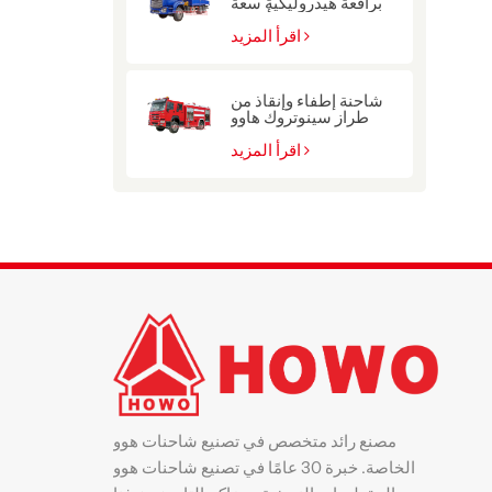
برافعة هيدروليكية سعة
10 أطنان
اقرأ المزيد
شاحنة إطفاء وإنقاذ من
طراز سينوتروك هاوو
للشرطة
اقرأ المزيد
مصنع رائد متخصص في تصنيع شاحنات هوو
الخاصة. خبرة 30 عامًا في تصنيع شاحنات هوو