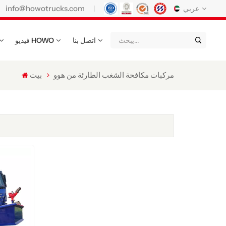
info@howotrucks.com
عربي
اتصل بنا
فيديو HOWO
English
Français
Deutsch
Русский
Italiano
Español
مركبات مكافحة الشغب الطارئة من هوو
بيت
Português
Nederland
日语
한국어
Türk
Ελληνικά
แบบไทย
Magyar
Indonesia
Қазақстан
عربي
Tiếng Việt
မြန်မာ
Filipino
kiswahili
Türkmenler
o'zbek
Кыргызча