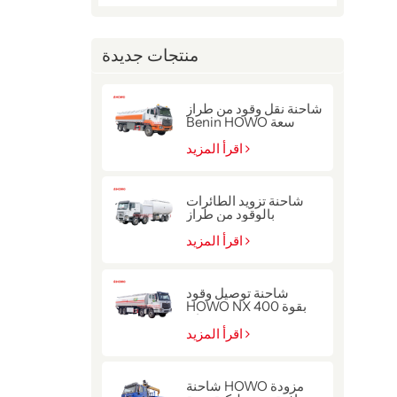
منتجات جديدة
شاحنة نقل وقود من طراز
Benin HOWO سعة
22000 لتر
اقرأ المزيد
شاحنة تزويد الطائرات
بالوقود من طراز
سينوتروك هوو ذات الدفع
8x4
اقرأ المزيد
شاحنة توصيل وقود
HOWO NX بقوة 400
حصان
اقرأ المزيد
شاحنة HOWO مزودة