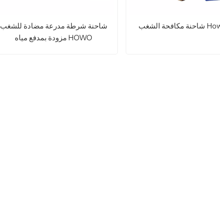
غب Howo 6x4
شاحنة شرطة مدرعة مضادة للشغب
مزودة بمدفع مياه HOWO
اقرأ المزيد
اقرأ المزيد