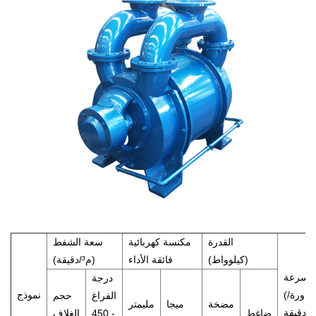
القدرة
مكنسة كهربائية
سعة الشفط
(كيلوواط)
فائقة الأداء
(م³/دقيقة)
سرعة
درجة
(دورة/
نموذج
الفراغ
حجم
مضخة
ميجا
مليمتر
دقيقة)
ضاغط
- 450
الغلاف