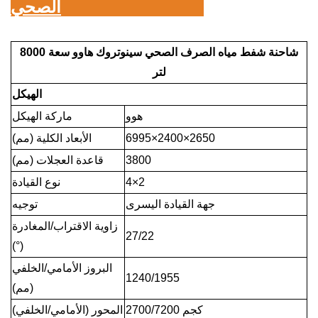
:
شاحنة
الصحي HOWO 4×2
شاحنة شفط مياه الصرف الصحي سينوتروك هاوو سعة 8000
لتر
الهيكل
هوو
ماركة الهيكل
2650
×
2400
×
6995
الأبعاد الكلية (مم)
3800
قاعدة العجلات (مم)
2
×
4
نوع القيادة
جهة القيادة اليسرى
توجيه
زاوية الاقتراب/المغادرة
27/22
(°)
البروز الأمامي/الخلفي
1240/1955
(مم)
2700/7200 كجم
المحور (الأمامي/الخلفي)