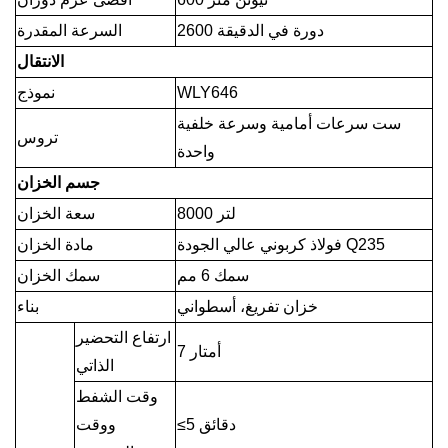
2600 دورة في الدقيقة
السرعة المقدرة
الانتقال
WLY646
نموذج
ست سرعات أمامية وسرعة خلفية
تروس
واحدة
جسم الخزان
8000 لتر
سعة الخزان
فولاذ كربوني عالي الجودة Q235
مادة الخزان
سمك 6 مم
سمك الخزان
خزان تفريغ، أسطواني
بناء
ارتفاع التحضير
7 أمتار
الذاتي
وقت الشفط
≤5 دقائق
ووقت