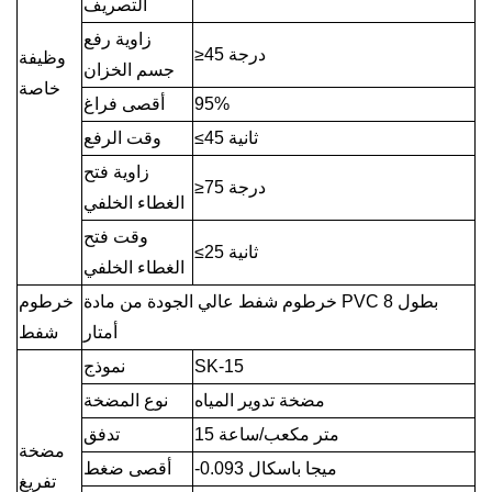
التصريف
زاوية رفع
≥45 درجة
وظيفة
جسم الخزان
خاصة
95%
أقصى فراغ
≤45 ثانية
وقت الرفع
زاوية فتح
≥75 درجة
الغطاء الخلفي
وقت فتح
≤25 ثانية
الغطاء الخلفي
خرطوم شفط عالي الجودة من مادة PVC بطول 8
خرطوم
أمتار
شفط
SK-15
نموذج
مضخة تدوير المياه
نوع المضخة
15 متر مكعب/ساعة
تدفق
مضخة
-0.093 ميجا باسكال
أقصى ضغط
تفريغ