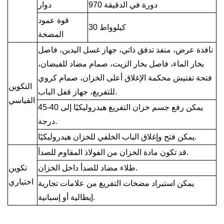
970 دورة في الدقيقة
دوار
قوة عمود
30 كيلوواط
المضخة
نافذة عرض، منفذ تدفق ذاتي، جهاز غسل اليدين، فاصل
بخار الماء، فاصل بخار الزيت، صمام مضاد للفيضان،
فتحة تفتيش محكمة الإغلاق أعلى الخزان، صمام كروي
التكوين
للتفريغ، جهاز قفل الباب.
القياسي
يمكن رفع جسم خزان التفريغ هيدروليكيًا إلى 40-45
درجة.
يمكن فتح وإغلاق الباب الخلفي للخزان هيدروليكيًا.
قد تكون مادة الخزان من الفولاذ المقاوم للصدأ.
طلاء مضاد للصدأ داخل الخزان.
تكوين
اختياري
يمكن استيراد مضخات التفريغ من علامات تجارية
إيطالية أو إسبانية.