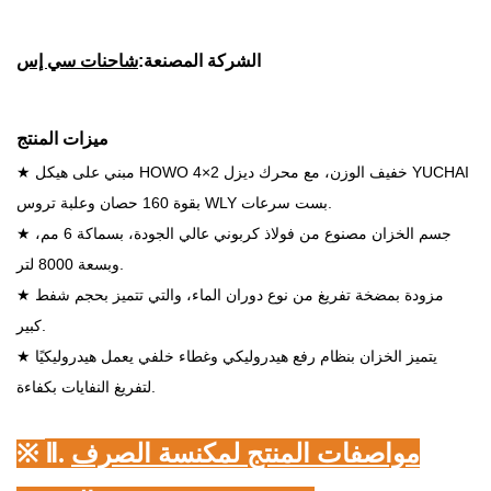
الشركة المصنعة:
شاحنات سي إس
ميزات المنتج
★ مبني على هيكل HOWO 4×2 خفيف الوزن، مع محرك ديزل YUCHAI
بقوة 160 حصان وعلبة تروس WLY بست سرعات.
★ جسم الخزان مصنوع من فولاذ كربوني عالي الجودة، بسماكة 6 مم،
وبسعة 8000 لتر.
★ مزودة بمضخة تفريغ من نوع دوران الماء، والتي تتميز بحجم شفط
كبير.
★ يتميز الخزان بنظام رفع هيدروليكي وغطاء خلفي يعمل هيدروليكيًا
لتفريغ النفايات بكفاءة.
مواصفات المنتج لمكنسة الصرف
Ⅱ.
※