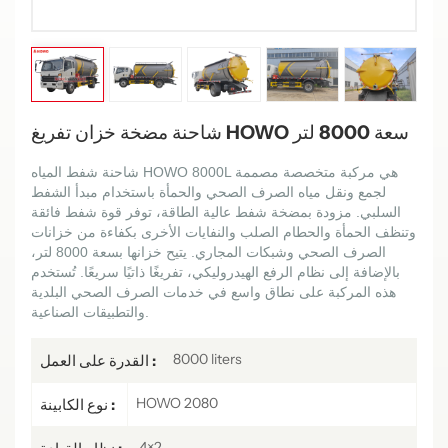
شاحنة مضخة خزان تفريغ HOWO سعة 8000 لتر
شاحنة شفط المياه HOWO 8000L هي مركبة متخصصة مصممة
لجمع ونقل مياه الصرف الصحي والحمأة باستخدام مبدأ الشفط
السلبي. مزودة بمضخة شفط عالية الطاقة، توفر قوة شفط فائقة
وتنظف الحمأة والحطام الصلب والنفايات الأخرى بكفاءة من خزانات
الصرف الصحي وشبكات المجاري. يتيح خزانها بسعة 8000 لتر،
بالإضافة إلى نظام الرفع الهيدروليكي، تفريغًا ذاتيًا سريعًا. تُستخدم
هذه المركبة على نطاق واسع في خدمات الصرف الصحي البلدية
والتطبيقات الصناعية.
8000 liters
القدرة على العمل :
HOWO 2080
نوع الكابينة :
4×2