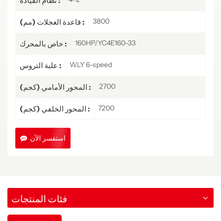
نظام القيادة :
3800
قاعدة العجلات (مم) :
160HP/YC4E160-33
خاص بالمحرك :
WLY 6-speed
علبة التروس :
2700
المحور الأمامي (كجم) :
7200
المحور الخلفي (كجم) :
استفسر الآن
فئات المنتجات