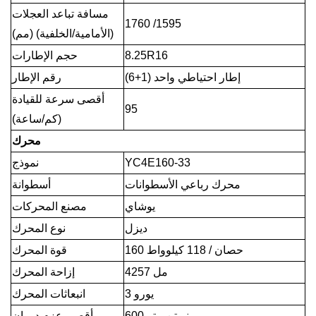
مسافة تباعد العجلات
1760 /1595
(الأمامية/الخلفية) (مم)
8.25R16
حجم الإطارات
(6+1) إطار احتياطي واحد
رقم الإطار
أقصى سرعة للقيادة
95
(كم/ساعة)
محرك
YC4E160-33
نموذج
محرك رباعي الأسطوانات
أسطوانة
يوشاي
مصنع المحركات
ديزل
نوع المحرك
160 حصان / 118 كيلوواط
قوة المحرك
4257 مل
إزاحة المحرك
يورو 3
انبعاثات المحرك
600 نيوتن متر
أقصى عزم دوران