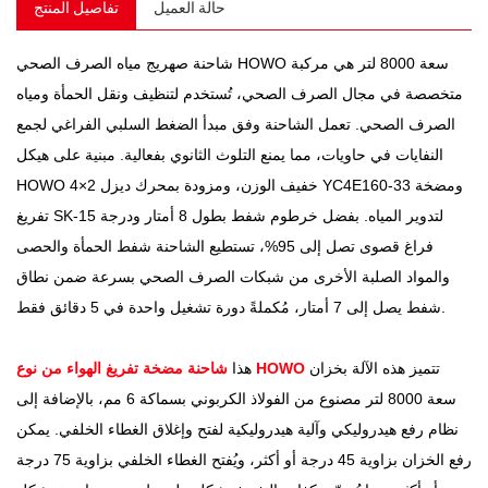
حالة العميل
تفاصيل المنتج
شاحنة صهريج مياه الصرف الصحي HOWO سعة 8000 لتر هي مركبة
متخصصة في مجال الصرف الصحي، تُستخدم لتنظيف ونقل الحمأة ومياه
الصرف الصحي. تعمل الشاحنة وفق مبدأ الضغط السلبي الفراغي لجمع
النفايات في حاويات، مما يمنع التلوث الثانوي بفعالية. مبنية على هيكل
HOWO 4×2 خفيف الوزن، ومزودة بمحرك ديزل YC4E160-33 ومضخة
تفريغ SK-15 لتدوير المياه. بفضل خرطوم شفط بطول 8 أمتار ودرجة
فراغ قصوى تصل إلى 95%، تستطيع الشاحنة شفط الحمأة والحصى
والمواد الصلبة الأخرى من شبكات الصرف الصحي بسرعة ضمن نطاق
شفط يصل إلى 7 أمتار، مُكملةً دورة تشغيل واحدة في 5 دقائق فقط.
تتميز هذه الآلة بخزان
شاحنة مضخة تفريغ الهواء من نوع HOWO
هذا
سعة 8000 لتر مصنوع من الفولاذ الكربوني بسماكة 6 مم، بالإضافة إلى
نظام رفع هيدروليكي وآلية هيدروليكية لفتح وإغلاق الغطاء الخلفي. يمكن
رفع الخزان بزاوية 45 درجة أو أكثر، ويُفتح الغطاء الخلفي بزاوية 75 درجة