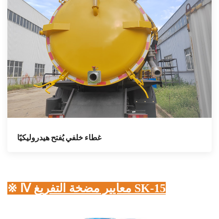
غطاء خلفي يُفتح هيدروليكيًا
معايير مضخة التفريغ SK-15
※ Ⅳ