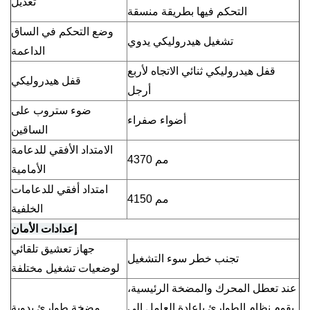
تعديل
التحكم فيها بطريقة منسقة
وضع التحكم في الساق
تشغيل هيدروليكي يدوي
الداعمة
قفل هيدروليكي ثنائي الاتجاه لأربع
قفل هيدروليكي
أرجل
ضوء ستروب على
أضواء صفراء
الساقين
الامتداد الأفقي للدعامة
4370 مم
الأمامية
امتداد أفقي للدعامات
4150 مم
الخلفية
إعدادات الأمان
جهاز تعشيق تلقائي
تجنب خطر سوء التشغيل
لوضعيات تشغيل مختلفة
عند تعطل المحرك والمضخة الرئيسية،
يقوم نظام الطوارئ بإعادة العامل إلى
مضخة طوارئ يدوية