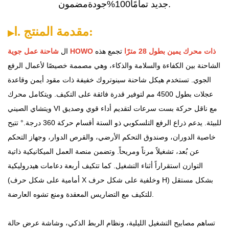
.
جديد تمامًا
100%
جودة
مضمون
Ⅰ. مقدمة المنتج:
▶
شاحنة عمل جوية HOWO ذات محرك يمين بطول 28 مترًا
تجمع هذه
ال
الشاحنة بين الكفاءة والسلامة والذكاء، وهي مصممة خصيصًا لأعمال الرفع
الجوي. تستخدم هيكل شاحنة سينوتروك خفيفة ذات مقود أيمن وقاعدة
عجلات بطول 4500 مم لتوفير قدرة فائقة على التكيف. ويتكامل محرك
ويتشاي الصيني VI مع ناقل حركة بست سرعات لتقديم أداء قوي وصديق
للبيئة. يدعم ذراع الرفع التلسكوبي ذو الستة أقسام حركة 360 درجة.
°
تتيح
خاصية الدوران، وصندوق التحكم الأرضي، والقرص الدوار، وجهاز التحكم
عن بُعد، تشغيلاً مرناً ومريحاً. وتضمن منصة العمل الميكانيكية ذاتية
التوازن استقراراً أثناء التشغيل. كما تتكيف أربعة دعامات هيدروليكية
(أمامية على شكل حرف X وخلفية على شكل حرف H) بشكل مستقل
للتكيف مع التضاريس المعقدة ومنع تشوه العارضة.
تساهم مصابيح التشغيل الليلية، ونظام الربط الذكي، وشاشة عرض حالة