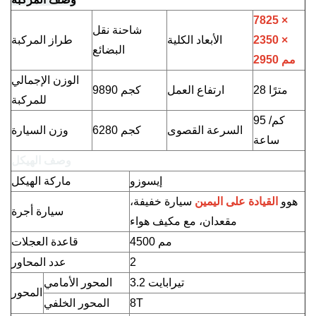
7825 ×
شاحنة نقل
2350 ×
الأبعاد الكلية
طراز المركبة
البضائع
2950 مم
الوزن الإجمالي
28 مترًا
ارتفاع العمل
9890 كجم
للمركبة
95 كم/
السرعة القصوى
6280 كجم
وزن السيارة
ساعة
وصف الهيكل
إيسوزو
ماركة الهيكل
هوو
القيادة على اليمين
سيارة خفيفة،
سيارة أجرة
مقعدان، مع مكيف هواء
4500 مم
قاعدة العجلات
2
عدد المحاور
3.2 تيرابايت
المحور الأمامي
المحور
8T
المحور الخلفي