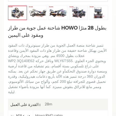
شاحنة عمل جوية من طراز HOWO بطول 28 مترًا
ومقود على اليمين
تتميز شاحنة منصة العمل الجوية من طراز سينوتروك ذات المقود
الأيمن بهيكل شاحنة خفيفة من طراز هاو ذات المقود الأيمن وقاعدة
عجلات بطول 4500 مم. وهي مزودة بمحرك ويتشاي
WP2.3Q140E62 وناقل حركة WLY6TS55. ويحتوي الجزء العلوي
على ذراع تلسكوبي بستة أقسام، يتم تشغيله من قاعدة أرضية
ومنصة دوارة.
صندوق التحكم
أو عن طريق جهاز تحكم عن بعد. يمكنه
الدوران 360 درجة
تتميز هذه الآلة بأربع دعامات هيدروليكية، وقدرة
تحميل قصوى للجرافة تبلغ 200 كجم، وألواح من سبائك الألومنيوم،
وممر مانع للانزلاق بنقوش مميزة. كما أنها مزودة بأضواء تشغيل
ليلية.
28m
القدرة على العمل :
Howo RHD cabin
نوع الكابينة :