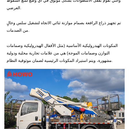
والتي تقوم بقفل الأسطوانات بشكل موثوق في أي وضع لمنع السقوط
العرضي.
تم تجهيز ذراع الرافعة بصمام موازنة ثنائي الاتجاه لتشغيل سلس وخالٍ
من الصدمات.
المكونات الهيدروليكية الأساسية (مثل الأقفال الهيدروليكية وصمامات
التوازن وصمامات الموجة) هي من علامات تجارية محلية ودولية
مشهورة، ويتم استيراد المكونات الرئيسية لضمان موثوقية النظام.