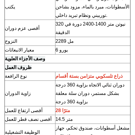
الأسطوانات، مبرد بالماء، مزود بشاحن
يكتب
توربيني ونظام تبريد داخلي.
320 نيوتن متر
1400-2400 دورة في
أقصى عزم دوران
الدقيقة
2289 مل
النزوح
يورو 6
معيار الانبعاثات
وصف الأجزاء العلوية
ظروف العمل
ذراع تلسكوبي متزامن بستة أقسام
نوع الرافعة
دوران ثنائي الاتجاه بزاوية 360 درجة
بشكل مستمر، دوران سلة معلقة
زاوية الدوران
بزاوية 360 درجة
28 مترًا
أقصى ارتفاع للعمل
14.5 متر
أقصى نصف قطر للعمل
مشغل أسطوانات، صندوق تحكم، جهاز
الوظيفة التشغيلية