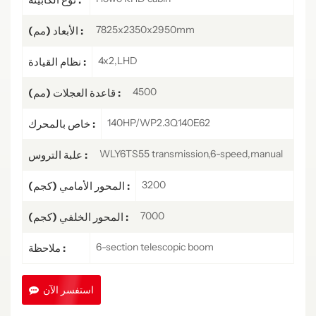
7825x2350x2950mm
الأبعاد (مم) :
4x2,LHD
نظام القيادة :
4500
قاعدة العجلات (مم) :
140HP/WP2.3Q140E62
خاص بالمحرك :
WLY6TS55 transmission,6-speed,manual
علبة التروس :
3200
المحور الأمامي (كجم) :
7000
المحور الخلفي (كجم) :
6-section telescopic boom
ملاحظة :
استفسر الآن