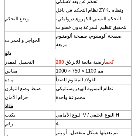
تحكم عن بعد لاسلكي
نظام التحكم في ناقل ZYK، ونظام
التحكم النسبي الكهروهيدروليكي،
وضع التحكم
لتحقيق تنظيم السرعة بدون خطوات
صفيحة ألومنيوم، صفيحة ألومنيوم
الحواجز والممرات
مربعة
دلو
200 كجم
أرضية مانعة للانزلاق
التحميل المقدر
1000 × 750 × 1100 مم
مقاس
الفولاذ المقاوم للصدأ
مادة
نظام التسوية الهيدروستاتيكي
ضبط وضع التوازن
مجموعة واحدة
حزام الأمان
مداد
النوع الأمامي V / النوع الخلفي H
يكتب
4
رقم
تم تعديلها بشكل منفصل،
أو يتم