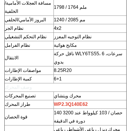
مسافة العجلات الأمامية/
1798 / 1764 ملم
الخلفية
1240 / 2085 مم
البروز الأمامي/الخلفي
4x2
نظام الجر
نظام التوجيه المعزز
نظام التحكم التشغيلي
مكابح هوائية
نظام الفرامل
ناقل حركة WLY6TS55، 6 سرعات،
الانتقال
يدوي
8.25R20
مواصفات الإطارات
6+1
كمية الإطارات
وصف المحرك
محرك ويتشاي
تصنيع المحركات
WP2.3Q140E62
طراز المحرك
140 حصان / 103 كيلوواط
عند 3200
قوة الحصان
دورة في الدقيقة
محرك ديزل رباعي الأشواط، رباعي