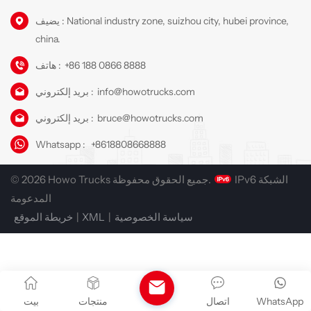
يضيف : National industry zone, suizhou city, hubei province,
china.
+86 188 0866 8888
هاتف :
info@howotrucks.com
بريد إلكتروني :
bruce@howotrucks.com
بريد إلكتروني :
Whatsapp :
+8618808668888
IPv6 الشبكة
© 2026 Howo Trucks جميع الحقوق محفوظة.
المدعومة
سياسة الخصوصية
|
XML
|
خريطة الموقع
WhatsApp
اتصال
منتجات
بيت