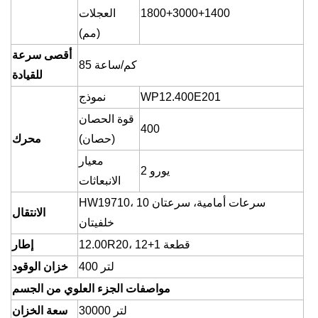
1800+3000+1400
العجلات
(مم)
أقصى سرعة
85 كم/ساعة
للقيادة
WP12.400E201
نموذج
قوة الحصان
400
(حصان)
محرك
معيار
يورو 2
الانبعاثات
HW19710، 10 سرعات أمامية، سرعتان
الانتقال
خلفيتان
12.00R20، 12+1 قطعة
إطار
400 لتر
خزان الوقود
مواصفات الجزء العلوي من الجسم
30000 لتر
سعة الخزان