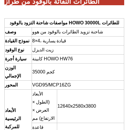
الطائرات النفاثة بالوقود من طراز HOWO
مواصفات شاحنة التزود بالوقود HOWO 30000L للطائرات
شاحنة تزويد الطائرات بالوقود من هوو
وصف
4، قيادة يسارية
×
8
نموذج القيادة
زيت الديزل
نوع الوقود
كابينة HOWO HW76
سيارة أجرة
الوزن
35000 كجم
الإجمالي
VGD95/MCP16ZG
المحور
الأبعاد
(الطول ×
12640x2580x3800
العرض ×
الأبعاد
الارتفاع) مم
الرئيسية
للمركبة
قاعدة