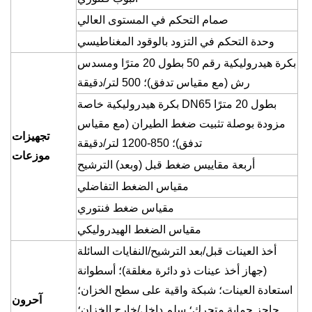
صمام التحكم في المستوى العالي
وحدة التحكم في التزود بالوقود المغناطيسي
بكرة هيدروليكية رقم 50 بطول 20 مترًا ومسدس
رش (مع مقياس تدفق)؛ 500 لتر/دقيقة
بكرة هيدروليكية خاصة DN65 بطول 20 مترًا
مزودة بوصلة تثبيت ضغط الطيران (مع مقياس
تجهيزات
تدفق)؛ 850-1200 لتر/دقيقة
موزعات
أربعة مقاييس ضغط قبل (وبعد) الترشيح
مقياس الضغط التفاضلي
مقياس ضغط فنتوري
مقياس الضغط الهيدروليكي
أخذ العينات قبل/بعد الترشيح/النفايات السائلة
(جهاز أخذ عينات ذو دائرة مغلقة)؛ أسطوانة
استعادة العينات؛ شبكة واقية على سطح الخزان؛
آحرون
حاجز حماية متحرك؛ سلم داخل/خارج الخزان؛