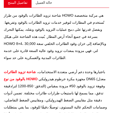
حالة العميل
تفاصيل المنتج
شاحنة تزويد الطائرات بالوقود من طراز HOWO هي مركبة متخصصة
تُستخدم في المطارات لتوفير خدمات تزويد الطائرات بالوقود وتفريغها.
وبفضل قدرتها على دمج عمليات التزويد بالوقود ونقله، يمكنها التحرك
بسرعة في جميع أنحاء أرض المطار. بُنيت هذه الشاحنة على هيكل
HOWO 8×4، وبالإضافة إلى خزان وقود الطائرات الخلفي سعة 30,000
لتر، فهي مزودة بمعدات تزويد وقود عالية السعة قادرة على خدمة
الطائرات المدنية والعسكرية على حد سواء.
باعتبارها وحدة دعم أرضي متعددة الاستخدامات،
شاحنة تزويد الطائرات
مجهزة ببكرة خرطوم هيدروليكي DN65 (معدل
بالوقود من نوع HOWO
التدفق: 850-1200 لتر/دقيقة) وفوهة تزويد بالوقود 50# مزودة بمقياس
تدفق، مما يسمح لها باستيعاب طرازات طائرات مختلفة. تضمن أدوات
دقيقة مثل مقاييس الضغط الهيدروليكي، ومقاييس الضغط التفاضلي،
وصمامات التحكم عالية المستوى، توصيلًا دقيقًا للوقود، بما يفي بمتطلبات