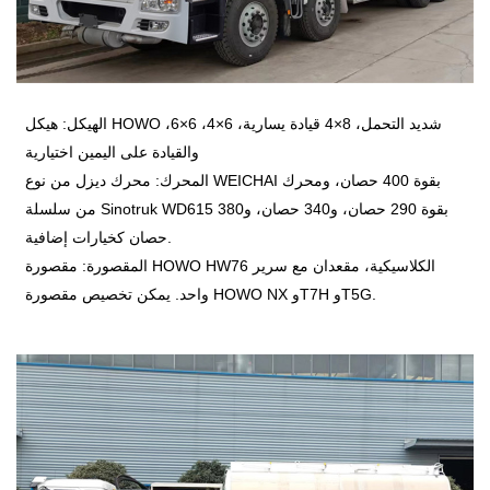
الهيكل: هيكل HOWO شديد التحمل، 8×4 قيادة يسارية، 6×4، 6×6،
والقيادة على اليمين اختيارية
المحرك: محرك ديزل من نوع WEICHAI بقوة 400 حصان، ومحرك
من سلسلة Sinotruk WD615 بقوة 290 حصان، و340 حصان، و380
حصان كخيارات إضافية.
المقصورة: مقصورة HOWO HW76 الكلاسيكية، مقعدان مع سرير
واحد. يمكن تخصيص مقصورة HOWO NX وT7H وT5G.