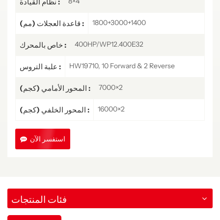
8×4
نظام القيادة :
1800+3000+1400
قاعدة العجلات (مم) :
400HP/WP12.400E32
خاص بالمحرك :
HW19710, 10 Forward & 2 Reverse
علبة التروس :
7000×2
المحور الأمامي (كجم) :
16000×2
المحور الخلفي (كجم) :
استفسر الآن
فئات المنتجات