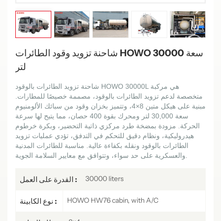
شاحنة تزويد وقود الطائرات HOWO سعة 30000
لتر
شاحنة تزويد الطائرات بالوقود HOWO 30000L هي مركبة
متخصصة لدعم تزويد الطائرات بالوقود، مصممة خصيصًا للمطارات.
مبنية على هيكل متين 8×4، وتتميز بخزان وقود من سبائك الألومنيوم
سعة 30,000 لتر ومحرك بقوة 400 حصان، مما يتيح لها سرعة
الحركة. مزودة بمضخة طرد مركزي ذاتية التحضير، وبكرة خرطوم
هيدروليكية، ونظام دقيق للتحكم في التدفق، تؤدي عمليات تزويد
الطائرات بالوقود ونقله بكفاءة عالية. مناسبة للطائرات المدنية
والعسكرية على حد سواء، وتتوافق مع معايير السلامة الجوية.
30000 liters
القدرة على العمل :
HOWO HW76 cabin, with A/C
نوع الكابينة :