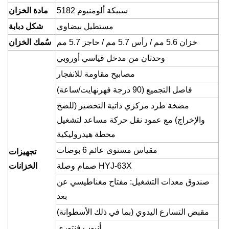
سبيكة ألومنيوم 5182
مادة الخزان
مستطيل بيضاوي
شكل دبابة
خزان 5.6 مم / رأس 5.7 مم / حاجز 5.7 مم
سُمك الخزان
وحدتان من مدخل قياسي أوروبي
مصابيح مقاومة للانفجار
فاصل التجميع (90 درجة فهرنهايت/ساعة)
مضخة طرد مركزي ذاتية التحضير (للضخ
والإخراج) مع عمود نقل حركة مساعد لتشغيل
محطة هيدروليكية
مقياس مستوى عائم 6 بوصات
تجهيزات
صمام وصلة HYJ-63X
الخزانات
صندوق معدات التشغيل: مفتاح مغناطيسي عن
بعد
مقبض التسارع اليدوي (بما في ذلك الأسطوانة)
أنبوب فنتوري