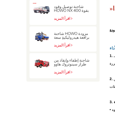
شاحنة توصيل وقود
»
Ⅰ
HOWO NX بقوة 400
حصان
اقرأ المزيد
دة
شاحنة HOWO مزودة
برافعة هيدروليكية سعة
10 أطنان
اقرأ المزيد
داء
 للعمليات
شاحنة إطفاء وإنقاذ من
طراز سينوتروك هاوو
للشرطة
اقرأ المزيد