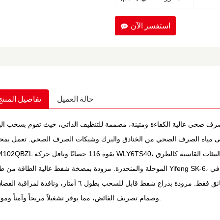
استفسر الآن
حالة العميل
تفاصيل المنتج
ف صحي عالية الكفاءة ومتينة، مصممة للتنظيف الذاتي، حيث تقوم بسحب الب
إلى مياه الصرف الصحي من الخنادق والبرك وشبكات الصرف الصحي. تعمل بم
البيئات القاسية كالطرق
الموحلة والمنحدرة. مزودة بمضخة شفط عالية الطاقة من طراز Yifeng SK-6، تتميز المركبة بمدى شفط يصل إلى ٨ أمتار، وكفاءة ع
الشفط والتفريغ، ويمكنها الوصول إلى حمولة كاملة في ٤ دقائق فقط. مزودة بذراع شفط قابل للسحب بطول ٦ أمتار، ونافذة لم
وصمام تصريف الفائض، مما يوفر تشغيلاً مريحاً وآمناً وموثوقاً.