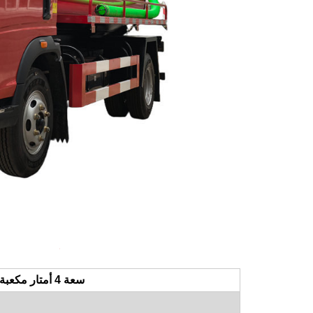
:
شاحنة
مواص
شاحنة شفط هواء HOWO 4x4 RHD سعة 4 أمتار مكعبة