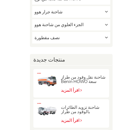
شاحنة جرار هوو
الجزء العلوي من شاحنة هوو
نصف مقطورة
منتجات جديدة
شاحنة نقل وقود من طراز
Benin HOWO سعة
22000 لتر
اقرأ المزيد
شاحنة تزويد الطائرات
بالوقود من طراز
سينوتروك هوو ذات الدفع
8x4
اقرأ المزيد