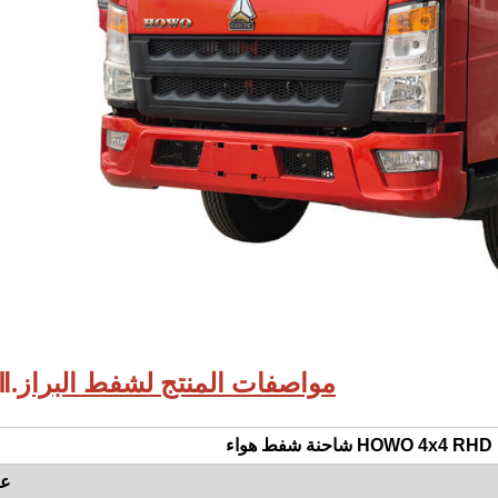
فات المنتج لشفط البراز HOWO 4CBM
Ⅱ.
عا