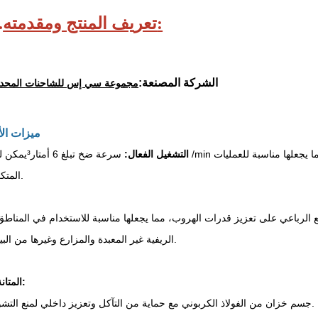
تعريف المنتج ومقدمته:
.
الشركة المصنعة:
مجموعة سي إس للشاحنات المحدو
ميزات الأ
1. التشغيل الفعال:
سرعة ضخ تبلغ 6 أمتار
³
يمكن لـ /min ضخ خزان سعة 4 أمتار مكعبة بالكامل في 5 دقائق، مما يجعلها مناسبة
المتكررة.
 الرباعي على تعزيز قدرات الهروب، مما يجعلها مناسبة للاستخدام في المناطق
الريفية غير المعبدة والمزارع وغيرها من البيئات.
3. المتانة:
• جسم خزان من الفولاذ الكربوني مع حماية من التآكل وتعزيز داخلي لمنع التشوه.