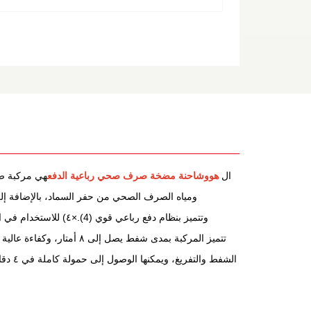
ال
هوو
شاحنة مضخة صرف صحي رباعية الدفع
هي مركبة صر
ومياه الصرف الصحي من حفر السماد، بالإضافة 
YN4102QBZL بقوة 116 حصانًا وناقل حركة WLY6TS40، وتتميز بنظام دفع رباعي قوي (4).
×
٤) للاستخدام في 