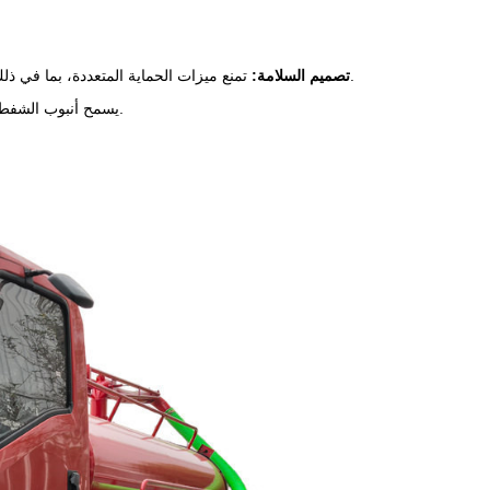
تمنع ميزات الحماية المتعددة، بما في ذلك صمام تخفيف الضغط ونافذة المراقبة، خطر التحميل الزائد والأخطاء التشغيلية.
4. تصميم السلامة:
• يسمح أنبوب الشفط المرئي بالمراقبة في الوقت الفعلي لحالة الشفط لمنع الانسداد أو التحميل الزائد.