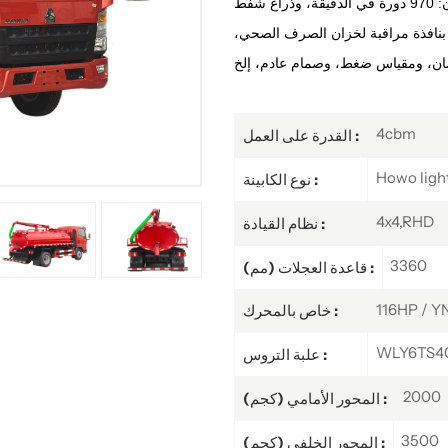
وأقصى سرعة ضخ: 6 أمتار مكعبة/دقيقة، وسرعة دوران: 970 دورة في الدقيقة، وذراع شفط
ي بطول 6 أمتار، ومجهز بنافذة مراقبة لخزان الصرف الصحي،
4cbm
القدرة على العمل :
Howo ligh
نوع الكابينة :
4x4,RHD
نظام القيادة :
3360
قاعدة العجلات (مم) :
116HP / 
خاص بالمحرك :
WLY6TS40
علبة التروس :
2000
المحور الأمامي (كجم) :
3500
المحور الخلفي (كجم) :