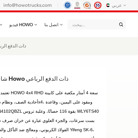
info@howotrucks.com
عربي
اتصل بنا
فيديو HOWO
English
Français
Deutsch
Русский
Italiano
Español
شاحنة ضخ مياه الصرف الصحي Howo ذات ال
Português
Nederland
日语
한국어
Türk
Ελληνικά
شاحنة ضخ مياه الصرف الصحي Howo ذات الدفع الرباعي
แบบไทย
Magyar
Indonesia
تعتمد شاحن
Қазақстан
عربي
Tiếng Việt
မြန်မာ
Filipino
kiswahili
Türkmenler
o'zbek
Кыргызча
الفولاذ الكربوني، ومعالج ضد التآكل والصدأ، و