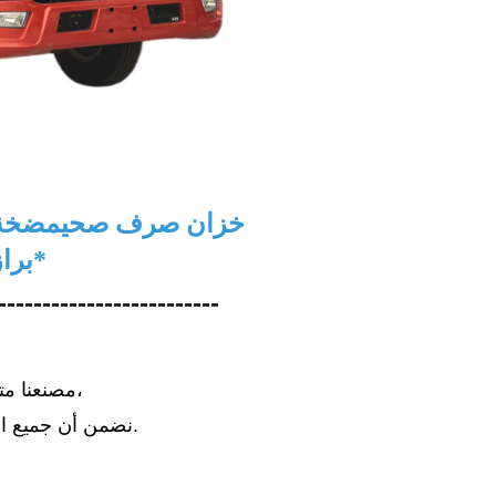
*HOWO 4X4 RHD 4000L خزان صرف صحي
مضخة
شاحنة*
برا
-------------------------
مصنعنا متخصص في تصنيع الشاحنات،
نضمن أن جميع المنتجات جديدة تمامًا وعالية الجودة.