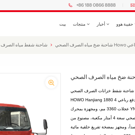
+86 188 0866 8888
حقيبة هوو
أخبار
منتجات
بيت
دفع الرباعي
شاحنة شفط مياه الصرف 
ة شفط خزانات الصرف الصحي HOWO 4x4 RHD سعة 4 أمتار مكعبة على كابينة
HOWO Hanjiang 1880 أحادية الصف، ونظام دفع رباعي 4x4، ومقود على اليمين، وقاعدة
عجلات 3360 مم، ومجهزة بمحرك YN4102QBZL بقوة 116 حصانًا، وعلبة تروس WLY6TS40
بست سرعات، والجزء العلوي عبارة عن خزان صرف صحي سعة 4 أمتار مكعبة، مصنوع من
مجهز بمضخة تفريغ حلقية مائية Yifeng SK-6،