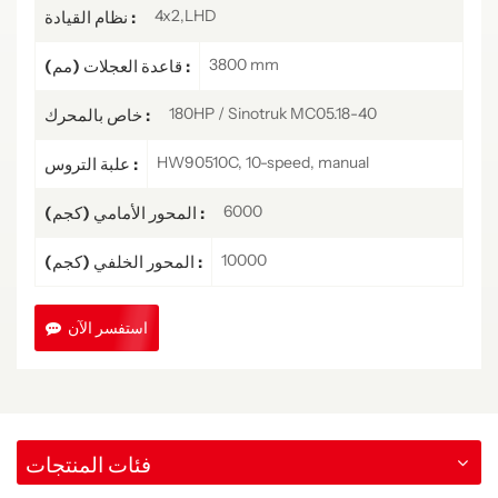
4x2,LHD
نظام القيادة :
3800 mm
قاعدة العجلات (مم) :
180HP / Sinotruk MC05.18-40
خاص بالمحرك :
HW90510C, 10-speed, manual
علبة التروس :
6000
المحور الأمامي (كجم) :
10000
المحور الخلفي (كجم) :
استفسر الآن
فئات المنتجات