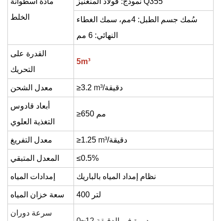
فولاذ المنغنيز Q355
نموذج:
مادة أسطوانة
الخلط
سُمك جسم الطبل:
4
مم، سمك الغطاء
النهائي: 6 مم
القدرة على
5m
³
التحريك
/دقيقة
³
m
.2
≥3
معدل الشحن
أبعاد قادوس
≥650 مم
التغذية العلوي
/دقيقة
³
m
5
≥1.2
معدل التفريغ
≤0.5%
المعدل المتبقي
نظام إمداد المياه بالباريك
إمدادات المياه
400 لتر
سعة خزان المياه
سرعة دوران
0~12 دورة في الدقيقة