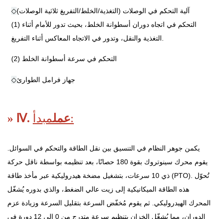
آلية التحكم في الوصلات (التغذية/الخلط/التفريغ ثلاثية الوصلات)
◇
(1) التحكم في اتجاه دوران أسطوانة الخلط، بحيث تدور للأمام أثناء
التغذية والنقل، وتدور في الاتجاه المعاكس أثناء التفريغ.
(2) التحكم في سرعة أسطوانة الخلط
جهاز فرامل الطوارئ
◇
مبدأ:
عمل
» Ⅳ.
يكمن جوهر النظام في التنسيق بين نقل الطاقة والتحكم في السوائل.
يقوم محرك سينوتروك بقوة 180 حصانًا، بعد تنظيمه بواسطة ناقل حركة
ذي 10 سرعات، بتشغيل مضخة هيدروليكية عبر مأخذ طاقة (PTO). تُحوّل
هذه الطاقة الميكانيكية إلى زيت عالي الضغط، والذي بدوره يُشغّل
المحرك الهيدروليكي. ثم يقوم مُخفّض السرعة بتقليل السرعة وزيادة عزم
الدوران، مما يُشغّل الخزان بتنظيم سرعة متدرج من 0 إلى 12 دورة في