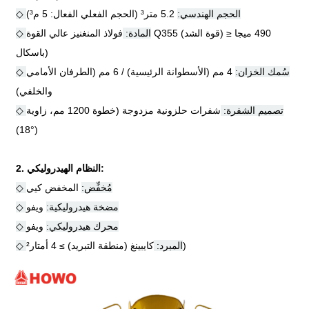
◇ الحجم الهندسي:
5.2 متر
³
(الحجم الفعلي الفعال: 5 م
³
)
490 ميجا
≥
فولاذ المنغنيز عالي القوة Q355 (قوة الشد)
◇ المادة:
باسكال)
◇ سُمك الخزان:
4 مم (الأسطوانة الرئيسية) / 6 مم (الطرفان الأمامي
والخلفي)
◇ تصميم الشفرة:
شفرات حلزونية مزدوجة (خطوة 1200 مم، زاوية
18)
°
)
2. النظام الهيدروليكي:
◇ مُخفِّض:
المخفض كيي
◇ مضخة هيدروليكية:
ويفو
◇ محرك هيدروليكي:
ويفو
)
◇ المبرد:
كايبينغ (منطقة التبريد)
≥
4 أمتار
²