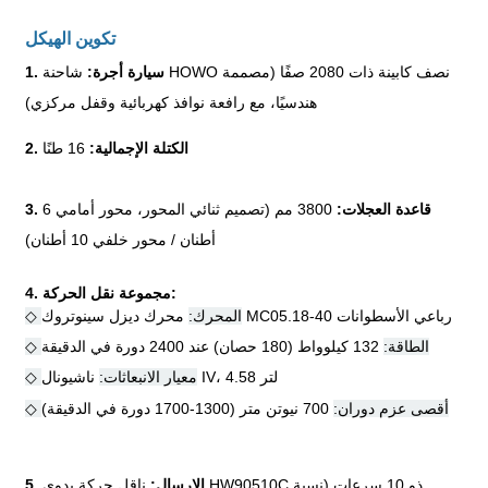
تكوين الهيكل
1. سيارة أجرة:
شاحنة HOWO نصف كابينة ذات 2080 صفًا (مصممة
هندسيًا، مع رافعة نوافذ كهربائية وقفل مركزي)
2. الكتلة الإجمالية:
16 طنًا
3. قاعدة العجلات:
3800 مم (تصميم ثنائي المحور، محور أمامي 6
أطنان / محور خلفي 10 أطنان)
4. مجموعة نقل الحركة:
محرك ديزل سينوتروك MC05.18-40 رباعي الأسطوانات
◇ المحرك:
◇ الطاقة:
132 كيلوواط (180 حصان) عند 2400 دورة في الدقيقة
ناشيونال IV، 4.58 لتر
◇ معيار الانبعاثات:
◇ أقصى عزم دوران:
700 نيوتن متر (1300-1700 دورة في الدقيقة)
5. الإرسال:
ناقل حركة يدوي HW90510C ذو 10 سرعات (نسبة