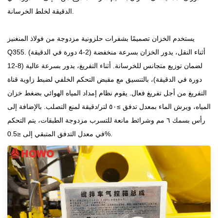
الدقيقة لخلط الخرسانة.
يستخدم الخزان تصميمًا بشفرات حلزونية مزدوجة من فولاذ المنغنيز
Q355. أثناء النقل، يدور الخزان بسرعة منخفضة (2-4 دورة في الدقيقة)
لضمان توزيع متجانس للخرسانة. أثناء التفريغ، يدور بسرعة عالية (8-12
دورة في الدقيقة)، بالتنسيق مع مقبض التحكم الخلفي لضبط زاوية قناة
التفريغ من أجل تفريغ فعال. يقوم نظام إمداد المياه الهوائي بضغط خزان
المياه، ويرش الماء بمعدل تدفق
≥
٥٠ لتر/دقيقة لمنع التصلب. بالإضافة إلى
رأس بسمك ٦ مم وشرائط مانعة للتسرب مزدوجة الطبقات، يتم التحكم
0.5%.
في معدل التدفق المتبقي إلى
≤