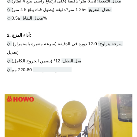
معدل التغذية:
≥
3.2 متر
³
/دقيقة (على ارتفاع رأسي يبلغ 4 أمتار)
◇
◇ معدل التفريغ:
≥
1.25 متر
³
/دقيقة (بطول قناة يبلغ 4.5 متر)
0.5%
◇ معدل البقايا:
≤
2. أداء المزج:
سرعة
يتراوح:
0-12 دورة في الدقيقة (سرعة متغيرة باستمرار)
◇
تعديل)
ميل الطبل:
12
°
(يضمن الخروج الكامل)
◇
◇ نطاق هبوط الخرسانة:
80-220 مم