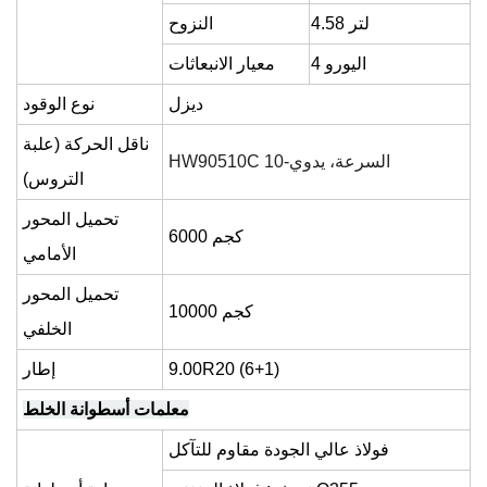
4.58 لتر
النزوح
اليورو
4
معيار الانبعاثات
ديزل
نوع الوقود
ناقل الحركة (علبة
-السرعة، يدوي
10
HW90510C
التروس)
تحميل المحور
000 كجم
6
الأمامي
تحميل المحور
000 كجم
10
الخلفي
9.00R20 (6+1)
إطار
معلمات أسطوانة الخلط
فولاذ عالي الجودة مقاوم للتآكل