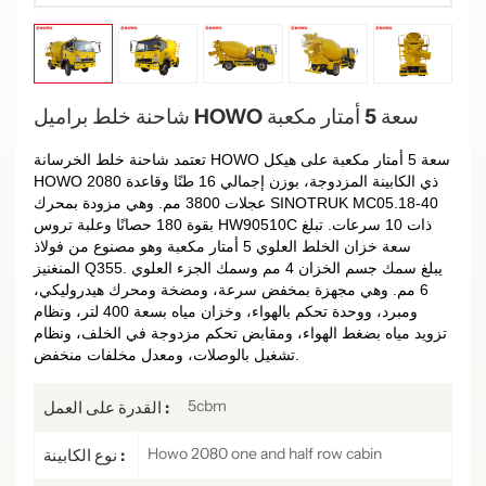
شاحنة خلط براميل HOWO سعة 5 أمتار مكعبة
تعتمد شاحنة خلط الخرسانة HOWO سعة 5 أمتار مكعبة على هيكل
HOWO 2080 ذي الكابينة المزدوجة، بوزن إجمالي 16 طنًا وقاعدة
عجلات 3800 مم. وهي مزودة بمحرك SINOTRUK MC05.18-40
بقوة 180 حصانًا وعلبة تروس HW90510C ذات 10 سرعات. تبلغ
سعة خزان الخلط العلوي 5 أمتار مكعبة وهو مصنوع من فولاذ
المنغنيز Q355. يبلغ سمك جسم الخزان 4 مم وسمك الجزء العلوي
6 مم. وهي مجهزة بمخفض سرعة، ومضخة ومحرك هيدروليكي،
ومبرد، ووحدة تحكم بالهواء، وخزان مياه بسعة 400 لتر، ونظام
تزويد مياه بضغط الهواء، ومقابض تحكم مزدوجة في الخلف، ونظام
تشغيل بالوصلات، ومعدل مخلفات منخفض.
5cbm
القدرة على العمل :
Howo 2080 one and half row cabin
نوع الكابينة :