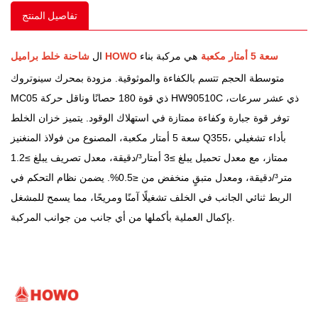
تفاصيل المنتج
شاحنة خلط براميل HOWO سعة 5 أمتار مكعبة
هي مركبة بناء
ال
متوسطة الحجم تتسم بالكفاءة والموثوقية. مزودة بمحرك سينوتروك
MC05 ذي قوة 180 حصانًا وناقل حركة HW90510C ذي عشر سرعات،
توفر قوة جبارة وكفاءة ممتازة في استهلاك الوقود. يتميز خزان الخلط
سعة 5 أمتار مكعبة، المصنوع من فولاذ المنغنيز Q355، بأداء تشغيلي
ممتاز، مع معدل تحميل يبلغ
≥
3 أمتار
³
/دقيقة، معدل تصريف يبلغ
≥
1.2
متر
³
/دقيقة، ومعدل متبقٍ منخفض من
≤
0.5%. يضمن نظام التحكم في
الربط ثنائي الجانب في الخلف تشغيلًا آمنًا ومريحًا، مما يسمح للمشغل
بإكمال العملية بأكملها من أي جانب من جوانب المركبة.