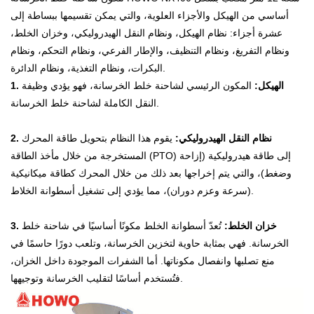
أساسي من الهيكل والأجزاء العلوية، والتي يمكن تقسيمها ببساطة إلى
عشرة أجزاء: نظام الهيكل، ونظام النقل الهيدروليكي، وخزان الخلط،
ونظام التفريغ، ونظام التنظيف، والإطار الفرعي، ونظام التحكم، ونظام
البكرات، ونظام التغذية، ونظام الدائرة.
1. الهيكل:
المكون الرئيسي لشاحنة خلط الخرسانة، فهو يؤدي وظيفة
النقل الكاملة لشاحنة خلط الخرسانة.
2. نظام النقل الهيدروليكي:
يقوم هذا النظام بتحويل طاقة المحرك
المستخرجة من خلال مأخذ الطاقة (PTO) إلى طاقة هيدروليكية (إزاحة
وضغط)، والتي يتم إخراجها بعد ذلك من خلال المحرك كطاقة ميكانيكية
(سرعة وعزم دوران)، مما يؤدي إلى تشغيل أسطوانة الخلاط.
3. خزان الخلط:
تُعدّ أسطوانة الخلط مكونًا أساسيًا في شاحنة خلط
الخرسانة. فهي بمثابة حاوية لتخزين الخرسانة، وتلعب دورًا حاسمًا في
منع تصلبها وانفصال مكوناتها. أما الشفرات الموجودة داخل الخزان،
فتُستخدم أساسًا لتقليب الخرسانة وتوجيهها.