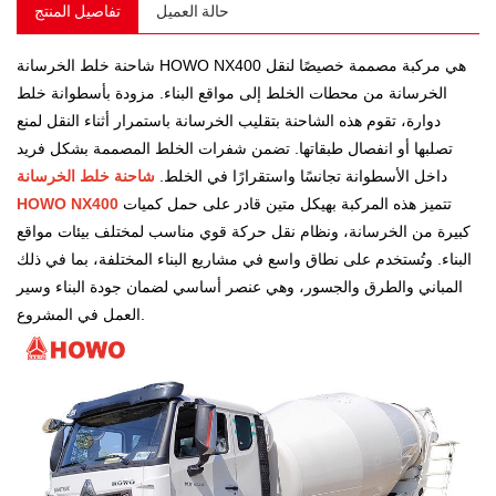
حالة العميل
تفاصيل المنتج
شاحنة خلط الخرسانة HOWO NX400 هي مركبة مصممة خصيصًا لنقل
الخرسانة من محطات الخلط إلى مواقع البناء. مزودة بأسطوانة خلط
دوارة، تقوم هذه الشاحنة بتقليب الخرسانة باستمرار أثناء النقل لمنع
تصلبها أو انفصال طبقاتها. تضمن شفرات الخلط المصممة بشكل فريد
داخل الأسطوانة تجانسًا واستقرارًا في الخلط.
شاحنة خلط الخرسانة
تتميز هذه المركبة بهيكل متين قادر على حمل كميات
HOWO NX400
كبيرة من الخرسانة، ونظام نقل حركة قوي مناسب لمختلف بيئات مواقع
البناء. وتُستخدم على نطاق واسع في مشاريع البناء المختلفة، بما في ذلك
المباني والطرق والجسور، وهي عنصر أساسي لضمان جودة البناء وسير
العمل في المشروع.