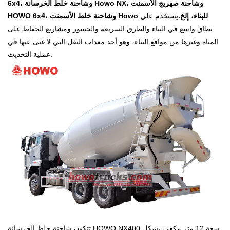
6x4، وشاحنة خلط الخرسانة Howo NX، وشاحنة صهريج الأسمنت
HOWO 6x4، وشاحنة خلط الأسمنت Howo للبناء، إلخ.
يستخدم على
نطاق واسع في البناء والطرق السريعة والجسور ومشاريع الحفاظ على
المياه وغيرها من مواقع البناء، وهو أحد معدات النقل التي لا غنى عنها في
عملية التحديث.
تتكون شاحنة خلط الخرسانة HOWO NX400 سعة 12 متر مكعب بشكل