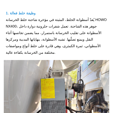
1. وظيفة خلط فعالة
يُعدّ أسطوانة الخلط، المثبتة في مؤخرة شاحنة خلط الخرسانة HOWO
NX400، جوهر هذه الشاحنة. تعمل شفرات حلزونية دوارة داخل
الأسطوانة على تقليب الخرسانة باستمرار، مما يضمن تجانسها أثناء
النقل ويمنع تصلّبها. تشبه الأسطوانة، بنهاياتها المدببة ومركزها
الأسطواني، ثمرة الكمثرى، وهي قادرة على خلط أنواع ومواصفات
مختلفة من الخرسانة بكفاءة عالية.