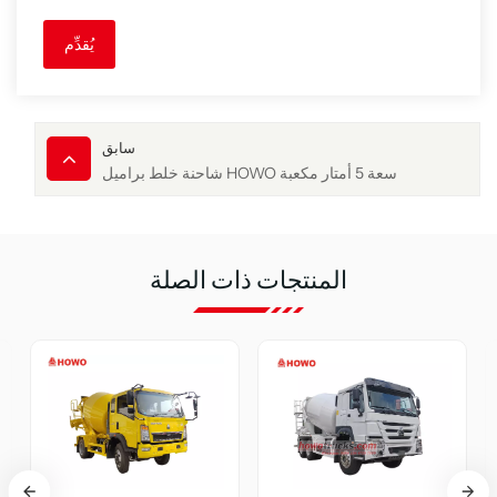
يُقدِّم
سابق
شاحنة خلط براميل HOWO سعة 5 أمتار مكعبة
المنتجات ذات الصلة