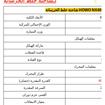
:
شاحنة خلط الخرسانة HOWO NX400
لـ
حنة خلط الخرسانة HOWO NX400 1
89
الأبعاد الكلية
الوزن الإجمالي للمركبة
وزن السيارة
معلمات الهيكل
ماركة الهيكل
قاعدة العجلات
x
6
نوع القيادة
معلمات المحرك
طراز المحرك
40
القدرة المقدرة (حصان)
1
2
السرعة المقدرة
أقصى عزم دوران
معيار الانبعاثات