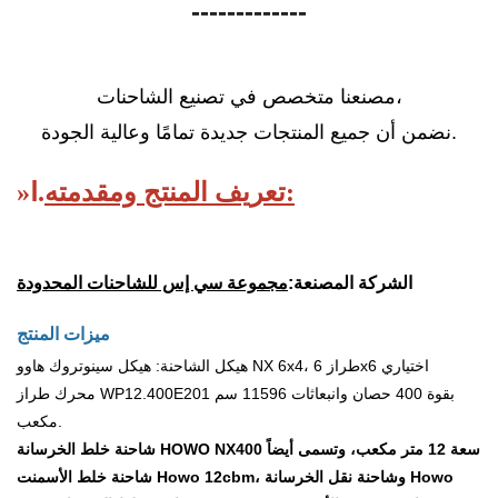
-------------
مصنعنا متخصص في تصنيع الشاحنات،
نضمن أن جميع المنتجات جديدة تمامًا وعالية الجودة.
تعريف المنتج ومقدمته:
Ⅰ.
»
الشركة المصنعة:
مجموعة سي إس للشاحنات المحدودة
ميزات المنتج
هيكل الشاحنة: هيكل سينوتروك هاوو NX 6x4، طراز 6x6 اختياري
محرك طراز WP12.400E201 بقوة 400 حصان وانبعاثات 11596 سم
مكعب.
شاحنة خلط الخرسانة HOWO NX400 سعة 12 متر مكعب، وتسمى أيضاً
شاحنة خلط الأسمنت Howo 12cbm، وشاحنة نقل الخرسانة Howo