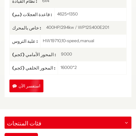
6x4
نظام القيادة :
4625+1350
قاعدة العجلات (مم) :
400HP/294kw / WP12S400E201
خاص بالمحرك :
HW19710,10-speed,manual
علبة التروس :
9000
المحور الأمامي (كجم) :
16000*2
المحور الخلفي (كجم) :
استفسر الآن
فئات المنتجات