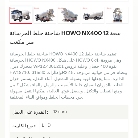
شاحنة خلط الخرسانة HOWO NX400 سعة 12
متر مكعب
تعتمد شاحنة خلط
2
شاحنة خلط الخرسانة HOWO NX400 1
الخرسانة HOWO NX400 على هيكل HOWO 6x4، وهي مزودة
بمحرك ديزل WP12.400E201 بقوة 400 حصان وعلبة تروس
HW19710، وإطارات 315/80R22.5، ونظام فرامل هوائية مزدوجة
الدائرة، مما يجعلها قوية وسهلة التشغيل. أثناء النقل، يستمر خزان
الخلط بالدوران لضمان خلط الأسمنت والرمل والماء بشكل كامل
ومنع التصلب والتكتل. وبفضل قوتها العالية، يمكنها التنقل بسهولة
بين محطات الخلط ومواقع البناء المختلفة.
12 cbm
القدرة على العمل :
LHD
نوع الكابينة :