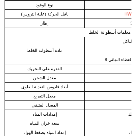
نوع الوقود
HW19
ناقل الحركة (علبة التروس)
31
إطار
معلمات أسطوانة الخلط
 للتآكل
مادة أسطوانة الخلط
الغطاء النهائي:
8
القدرة على التحريك
معدل الشحن
أبعاد قادوس التغذية العلوي
معدل التفريغ
المعدل المتبقي
اريك
إمدادات المياه
سعة خزان المياه
هواء
إمداد المياه بضغط الهواء