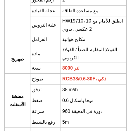
مع مساعدة الطاقة
عجلة القيادة
انطلق للأمام مع
10
HW19710،
علبة التروس
2
عكسي، يدوي
مكابح هوائية
الفرامل
الفولاذ المقاوم للصدأ / الفولاذ
مادة
الكربوني
صهريج
8000 لتر
سعة
ذكي
RCB38/0.6-80F،
نموذج
/h
³
m
38
تدفق
مضخة
0.6 ميجا باسكال
ضغط
الأسفلت
960 دورة في الدقيقة
سرعة
5m
رفع بالشفط