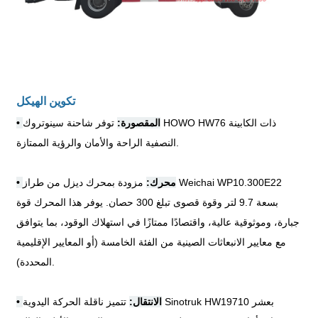
تكوين الهيكل
المقصورة:
توفر شاحنة سينوتروك HOWO HW76 ذات الكابينة
•
النصفية الراحة والأمان والرؤية الممتازة.
محرك:
مزودة بمحرك ديزل من طراز Weichai WP10.300E22
•
بسعة 9.7 لتر وقوة قصوى تبلغ 300 حصان. يوفر هذا المحرك قوة
جبارة، وموثوقية عالية، واقتصادًا ممتازًا في استهلاك الوقود، بما يتوافق
مع معايير الانبعاثات الصينية من الفئة الخامسة (أو المعايير الإقليمية
المحددة).
الانتقال:
تتميز ناقلة الحركة اليدوية Sinotruk HW19710 بعشر
•