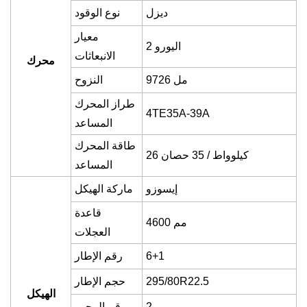
ديزل
نوع الوقود
معيار
اليورو
2
الانبعاثات
محرك
9726 مل
النزوح
طراز المحرك
4TE35A-39A
المساعد
طاقة المحرك
26 كيلوواط / 35 حصان
المساعد
إيسوزو
ماركة الهيكل
قاعدة
00 مم
6
4
العجلات
6+1
رقم الإطار
295/80R22.5
حجم الإطار
الهيكل
2
رقم المحور