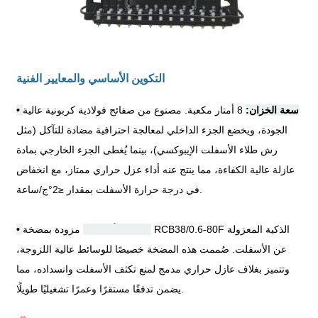
التكوين الأساسي والمعايير الفنية
سعة الخزان:
8 أمتار مكعبة. مصنوع من صفائح فولاذية كربونية عالية
•
الجودة، ويخضع الجزء الداخلي لمعالجة احترافية مضادة للتآكل (مثل
رش طلاء الأسفلت الإيبوكسي)، بينما يُغطى الجزء الخارجي بمادة
عازلة عالية الكفاءة، مما ينتج عنه أداء عزل حراري ممتاز، مع انخفاض
ج/ساعة.
في درجة حرارة الأسفلت بمقدار
≤
2
°
مضخة الأسفلت:
مزودة بمضخة RCB38/0.6-80F الذكية المعزولة
•
عن الأسفلت. صُممت هذه المضخة خصيصًا للوسائط عالية اللزوجة،
وتتميز بغلاف عازل حراري مدمج لمنع تكثف الأسفلت وانسداده، مما
يضمن تدفقًا مستقرًا وعمرًا تشغيليًا طويلًا.