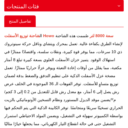
فئات المنتجات
تفاصيل المنتج
شاحنة توزيع الأسفلت Howo سعة 8000 لتر
صُممت هذه الشاحنة
ال
لإنشاء الطرق بكفاءة عالية. تعمل بمحرك ويتشاي وناقل حركة سينوتروك
ذي 10 سرعات، مما يوفر قوة كبيرة، ونقلات سلسة، واقتصادًا ممتازًا في
استهلاك الوقود. يتميز خزان الأسفلت العلوي بسعة كبيرة تبلغ 8 أمتار
مكعبة، مما يقلل من أوقات إعادة التعبئة ويوفر عزلًا حراريًا ممتازًا. تعمل
مضخة عزل الأسفلت الذكية على تنظيم التدفق والضغط بدقة لضمان
توزيع متساوٍ للأسفلت. توفر الفوهات الـ 36 الموجودة في الخلف عرض
رش يصل إلى 6 أمتار، مع معدل رش قابل للتعديل من 0.2 إلى 3 كجم/
م²
²
يضمن موقد الديزل المستورد ونظام التسخين الأوتوماتيكي بالزيت
الحراري تسخينًا سريعًا ومتجانسًا. توفر الكابينة الذكية التي يتم التحكم فيها
بواسطة الكمبيوتر سهولة في التشغيل، ويضمن المولد الاحتياطي استمرار
التشغيل حتى في حالة انقطاع التيار الكهربائي، مما يجعلها خيارًا مثاليًا