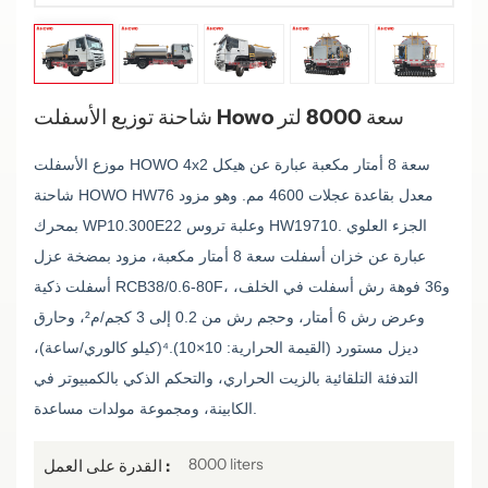
شاحنة توزيع الأسفلت Howo سعة 8000 لتر
موزع الأسفلت HOWO 4x2 سعة 8 أمتار مكعبة عبارة عن هيكل
شاحنة HOWO HW76 معدل بقاعدة عجلات 4600 مم. وهو مزود
بمحرك WP10.300E22 وعلبة تروس HW19710. الجزء العلوي
عبارة عن خزان أسفلت سعة 8 أمتار مكعبة، مزود بمضخة عزل
أسفلت ذكية RCB38/0.6-80F، و36 فوهة رش أسفلت في الخلف،
وعرض رش 6 أمتار، وحجم رش من 0.2 إلى 3 كجم/م²، وحارق
ديزل مستورد (القيمة الحرارية: 10×10).
⁴
(كيلو كالوري/ساعة)،
التدفئة التلقائية بالزيت الحراري، والتحكم الذكي بالكمبيوتر في
الكابينة، ومجموعة مولدات مساعدة.
8000 liters
القدرة على العمل :