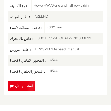
Howo HW76 one and half row cabin
نوع الكابينة :
4x2,LHD
نظام القيادة :
4600 mm
قاعدة العجلات (مم) :
300 HP / WEICHAI WP10.300E22
خاص بالمحرك :
HW19710, 10-speed, manual
علبة التروس :
6500
المحور الأمامي (كجم) :
11500
المحور الخلفي (كجم) :
استفسر الآن