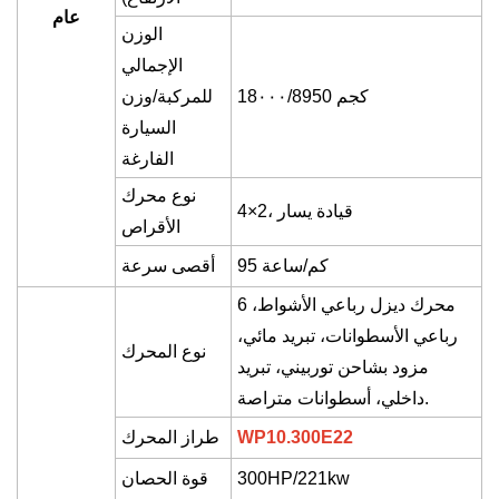
عام
الوزن
الإجمالي
50 كجم
/89
٠٠٠
8
1
للمركبة/وزن
السيارة
الفارغة
نوع محرك
4×2، قيادة يسار
الأقراص
95 كم/ساعة
أقصى سرعة
محرك ديزل رباعي الأشواط،
6
رباعي الأسطوانات، تبريد مائي،
نوع المحرك
مزود بشاحن توربيني، تبريد
داخلي، أسطوانات متراصة.
WP10.300E22
طراز المحرك
w
k
221
HP/
300
قوة الحصان