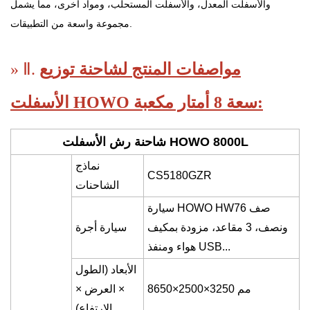
والأسفلت المعدل، والأسفلت المستحلب، ومواد أخرى، مما يشمل
مجموعة واسعة من التطبيقات.
مواصفات المنتج لشاحنة توزيع
» Ⅱ.
الأسفلت HOWO سعة 8 أمتار مكعبة:
شاحنة رش الأسفلت HOWO 8000L
نماذج
CS
51
8
0GZR
الشاحنات
سيارة HOWO HW76 صف
ونصف، 3 مقاعد، مزودة بمكيف
سيارة أجرة
هواء ومنفذ USB...
الأبعاد (الطول
50 مم
2
50×2500×3
6
8
× العرض ×
الارتفاع)