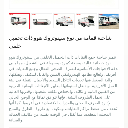
شاحنة قمامة من نوع سينوتروك هوو ذات تحميل
خلفي
تتميز شاحنة جمع النفايات ذات التحميل الخلفي من سينوتروك هوو
بقوة حصانية عالية، وسعة كبيرة، وسهولة في التشغيل، مما يلبي
بدقة الاحتياجات الأساسية للصرف الصحي الفعال وجمع النفايات في
أفريقيا. ويُعالج نظامها الهيدروليكي المتين والقابل للتكيف، وهيكلها،
وآلية الضغط فيها تحديات التآكل الشديد والأحمال الثقيلة في بيئة
العمل الأفريقية. وبفضل استيفائها لمعايير الانبعاثات الوطنية الصينية
من الفئتين الثانية والثالثة، وانخفاض تكلفة تشغيلها، وقدرتها العالية
على تحمل الظروف البيئية، فإنها تتوافق تمامًا مع الوضع الحالي
لإدارة الصرف الصحي والقدرات الاقتصادية في أفريقيا. كما أنها
تُخفف من ضغط تراكم النفايات، وتتكيف مع ظروف الطرق والمناخ
المحلية المعقدة، مما يُقلل في الوقت نفسه من تكاليف العمالة
والصيانة.