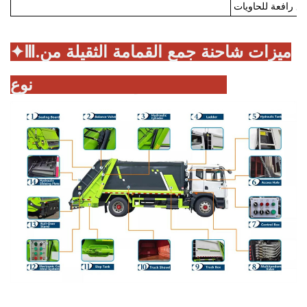
ميزات شاحنة جمع القمامة الثقيلة من
✦Ⅲ.
نوع Howo بسعة 20 متر مكعب: