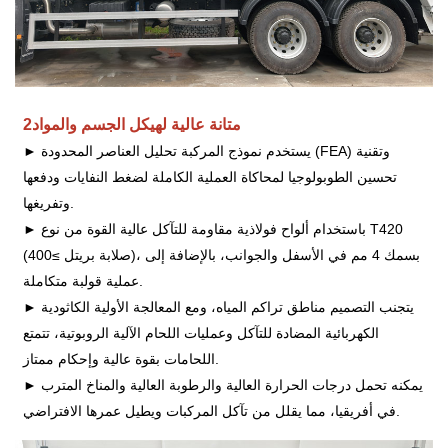
متانة عالية لهيكل الجسم والمواد
2
► يستخدم نموذج المركبة تحليل العناصر المحدودة (FEA) وتقنية
تحسين الطوبولوجيا لمحاكاة العملية الكاملة لضغط النفايات ودفعها
وتفريغها.
► باستخدام ألواح فولاذية مقاومة للتآكل عالية القوة من نوع T420
(صلابة بريتل ≥400)، بسمك 4 مم في الأسفل والجوانب، بالإضافة إلى
عملية قولبة متكاملة.
► يتجنب التصميم مناطق تراكم المياه، ومع المعالجة الأولية الكاثودية
الكهربائية المضادة للتآكل وعمليات اللحام الآلية الروبوتية، تتمتع
اللحامات بقوة عالية وإحكام ممتاز.
► يمكنه تحمل درجات الحرارة العالية والرطوبة العالية والمناخ المترب
في أفريقيا، مما يقلل من تآكل المركبات ويطيل عمرها الافتراضي.