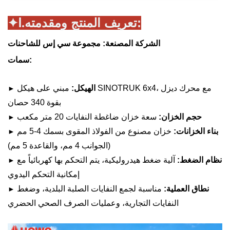
تعريف المنتج ومقدمته:
✦Ⅰ.
الشركة المصنعة: مجموعة سي إس للشاحنات
سمات:
الهيكل:
مبني على هيكل SINOTRUK 6x4، مع محرك ديزل
►
بقوة 340 حصان
حجم الخزان:
سعة خزان ضاغطة النفايات 20 متر مكعب
►
بناء الخزانات:
خزان مصنوع من الفولاذ المقوى بسمك 4-5 مم
►
(الجوانب 4 مم، والقاعدة 5 مم)
نظام الضغط:
آلية ضغط هيدروليكية، يتم التحكم بها كهربائياً مع
►
إمكانية التحكم اليدوي
نطاق العملية:
مناسبة لجمع النفايات الصلبة البلدية، وضغط
►
النفايات التجارية، وعمليات الصرف الصحي الحضري