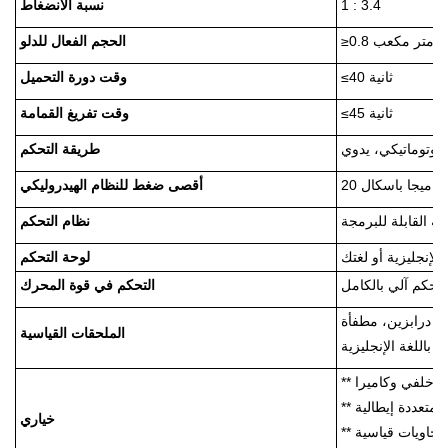
1 : 3.4
نسبة الانضغاط
≥0.8 متر مكعب
الحجم الفعال للدلو
≤40 ثانية
وقت دورة التحميل
≤45 ثانية
وقت تفريغ القمامة
أوتوماتيكي، يدوي
طريقة التحكم
20 ميجا باسكال
أقصى ضغط للنظام الهيدروليكي
نظام التحكم
الإنجليزية أو لغتك
لوحة التحكم
تحكم آلي بالكامل
التحكم في قوة المحرك
ئ، درابزين، مطفأة
الملحقات القياسية
خياري
** يمكن اختيار حاويات سعة 240 لترًا (حاوية واحدة أو حاويتين) أو حاويات قياسية