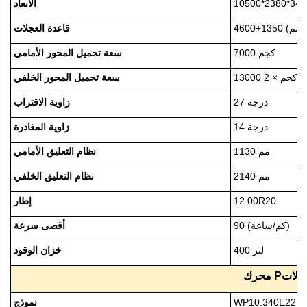
الأبعاد
4600+1350 (مم)
قاعدة العجلات
7000 كجم
سعة تحميل المحور الأمامي
13000 كجم × 2
سعة تحميل المحور الخلفي
27 درجة
زاوية الاقتراب
14 درجة
زاوية المغادرة
1130 مم
نظام التعليق الأمامي
2140 مم
نظام التعليق الخلفي
12.00R20
إطار
90 (كم/ساعة)
أقصى سرعة
400 لتر
خزان الوقود
املات
P
محرك
نموذج
WP10.340E22