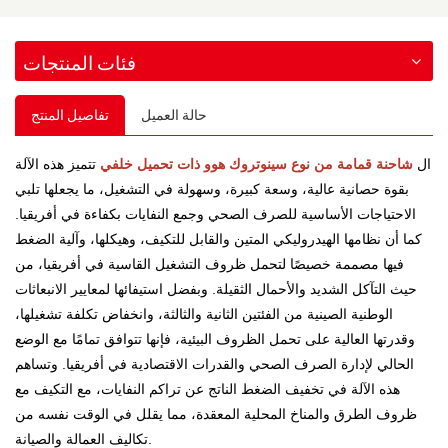
فئات المنتجات
حالة العميل
تفاصيل المنتج
ال
شاحنة قمامة من نوع سينوتروك هوو ذات تحميل خلفي
تتميز هذه الآلة
بقوة حصانية عالية، وسعة كبيرة، وسهولة في التشغيل، ما يجعلها تلبي
الاحتياجات الأساسية للصرف الصحي وجمع النفايات بكفاءة في أفريقيا.
كما أن نظامها الهيدروليكي المتين والقابل للتكيف، وهيكلها، وآلية الضغط
فيها مصممة خصيصًا لتحمل ظروف التشغيل القاسية في أفريقيا، من
حيث التآكل الشديد والأحمال الثقيلة. وبفضل استيفائها لمعايير الانبعاثات
الوطنية الصينية من الفئتين الثانية والثالثة، وانخفاض تكلفة تشغيلها،
وقدرتها العالية على تحمل الظروف البيئية، فإنها تتوافق تمامًا مع الوضع
الحالي لإدارة الصرف الصحي والقدرات الاقتصادية في أفريقيا. وتساهم
هذه الآلة في تخفيف الضغط الناتج عن تراكم النفايات، مع التكيف مع
ظروف الطرق والمناخ المحلية المعقدة، مما يقلل في الوقت نفسه من
تكاليف العمالة والصيانة.