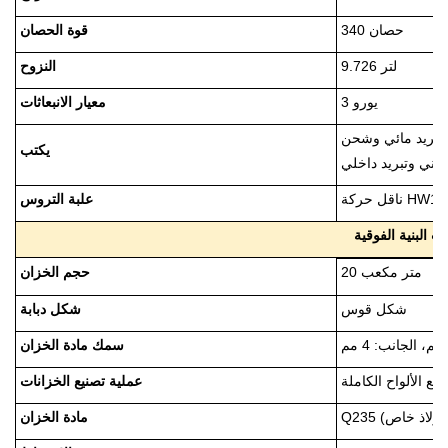
340 حصان
قوة الحصان
9.726 لتر
النزوح
يورو 3
معيار الانبعاثات
تبريد مائي وشحن
يكتب
علبة التروس
ت البنية الفوقية
حجم الخزان
20 متر مكعب
شكل قوس
شكل دبابة
سمك مادة الخزان
نيع الألواح الكاملة
عملية تصنيع الخزانات
اص)
مادة الخزان