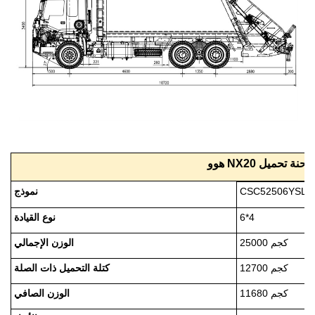
احنة تحميل
NX
هوو
نموذج
CSC52506YSLJ
6*4
نوع القيادة
25000 كجم
الوزن الإجمالي
12700 كجم
كتلة التحميل ذات الصلة
11680 كجم
الوزن الصافي