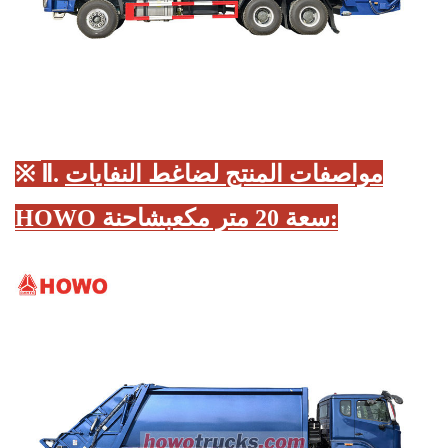
مواصفات المنتج لضاغط النفايات
Ⅱ.
※
:
HOWO سعة 20 متر مكعب
شاحنة