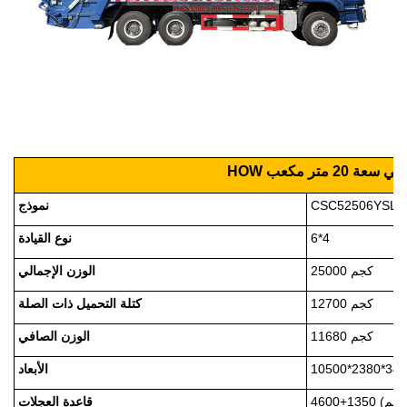
 20 متر مكعب
CSC52506YSLJ
نموذج
6*4
نوع القيادة
25000 كجم
الوزن الإجمالي
12700 كجم
كتلة التحميل ذات الصلة
11680 كجم
الوزن الصافي
الأبعاد
4600+1350 (مم)
قاعدة العجلات