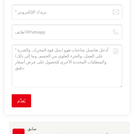
يُقدِّم
سابق