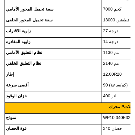
7000 كجم
سعة تحميل المحور الأمامي
 كجم × قطعتين
سعة تحميل المحور الخلفي
27 درجة
زاوية الاقتراب
14 درجة
زاوية المغادرة
1130 مم
نظام التعليق الأمامي
2140 مم
نظام التعليق الخلفي
12.00R20
إطار
90 (كم/ساعة)
أقصى سرعة
400 لتر
خزان الوقود
املات
P
محرك
E32
WP10.340
نموذج
340 حصان
قوة الحصان