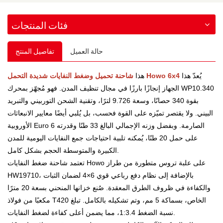
فئات المنتجات
حالة العميل
تفاصيل المنتج
يُعدّ هذا
شاحنة تحميل وضغط النفايات شديدة التحمل Howo 6x4
هذا
الجهاز إنجازًا بارزًا في مجال تنظيف المدن. فهو مُجهّز بمحرك WP10.340
بقوة 340 حصانًا، وسعة 9.726 لترًا، وتقنية الشحن التوربيني والتبريد
البيني. ولا يقتصر تميّزه على القوة فحسب، بل يُلبي أيضًا معايير الانبعاثات
الأوروبية Euro 6 الصارمة. وبفضل وزنه الإجمالي البالغ 33 طنًا وقدرته
على حمل 20 طنًا، يُمكنه تلبية احتياجات جمع النفايات اليومية للمدن
الكبيرة والمتوسطة الحجم بشكل كامل.
تعتمد شاحنة ضغط النفايات Howo على علبة تروس متطورة من طراز
HW19710، بالإضافة إلى نظام دفع رباعي قوي 6×4 لضمان الثبات
والكفاءة في ظروف الطرق المعقدة. صُنع خزانها المنحني بسعة 20 مترًا
مكعبًا من فولاذ T420 الخاص، بسماكة 5 مم، وتم تشكيله بالكامل. تبلغ
نسبة الضغط 1:3.4، مما يضمن أعلى كفاءة لضغط النفايات.