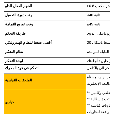
≥0.8 متر مكعب
الحجم الفعال للدلو
≤40 ثانية
وقت دورة التحميل
≤45 ثانية
وقت تفريغ القمامة
أوتوماتيكي، يدوي
طريقة التحكم
20 ميجا باسكال
أقصى ضغط للنظام الهيدروليكي
نظام التحكم
الإنجليزية أو لغتك
لوحة التحكم
تحكم آلي بالكامل
التحكم في قوة المحرك
ئ، درابزين، مطفأة
الملحقات القياسية
خياري
** يمكن اختيار حاويات سعة 240 لترًا (حاوية واحدة أو حاويتين) أو حاويات قياسية