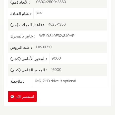
10600×2500×3560
الأبعاد (مم) :
6×4
نظام القيادة :
4625+1350
قاعدة العجلات (مم) :
WP10.340E32/340HP
خاص بالمحرك :
HW19710
علبة التروس :
9000
المحور الأمامي (كجم) :
16000
المحور الخلفي (كجم) :
6×6, RHD drive is optional
ملاحظة :
استفسر الآن