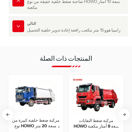
شاحنة ضغط خلفية خفيفة من نوع HOWO سعة 10 أمتار
مكعبة
التالي
زامبيا هوو 15 متر مكعب رافعة إعادة تدوير خلفية التحميل
المنتجات ذات الصلة
هيكل شاحنة ضغط النفايات
م
مركبة ضغط النفايات
سعة 10 أمتار مكعبة
HOWO سعة 8 أمتار مكعبة
صُممت البنية الفوقية لضاغط
رباعية الدفع للطرق الوعرة