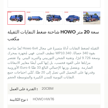
شاحنة ضغط النفايات الثقيلة HOWO سعة 20 متر
مكعب
تُعدّ شاحنة Howo 6x4 الثقيلة لضغط النفايات أداةً متميزةً في مجال
تنظيف المدن. فهي مُجهزة بمحرك WP10.340 بقوة 340 حصانًا،
وسعة 9.726 لترًا، وتقنية الشحن التوربيني والتبريد البيني. ولا تقتصر
مزاياها على القوة فحسب، بل إنها تُلبي أيضًا معايير الانبعاثات
الأوروبية Euro 6 الصارمة. وبفضل وزنها الإجمالي البالغ 33 طنًا
وقدرتها على التحميل التي تصل إلى 20 طنًا، تُلبّي احتياجات جمع
النفايات اليومية للمدن الكبيرة والمتوسطة الحجم.
20CBM
القدرة على العمل :
HOWO HW76
نوع الكابينة :