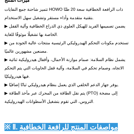
ميزات المنتج
تتميز شاحنة جمع النفايات HOWO ذات الرافعة الخطافية سعة 20 طنًا
بتقنية متقدمة وأداء مستقر وتشغيل سهل الاستخدام.
▶ يضمن تصميمها الفريد للهيكل العلوي ذي الذراع الخطافية وآلية القفل
الخاصة بها تشغيلًا موثوقًا للغاية.
▶ تستخدم مكونات التحكم الهيدروليكي الرئيسية منتجات عالية الجودة من
مصنعين مشهورين عالميًا.
▶ يشمل نظام السلامة: صمام موازنة الأحمال، وأقفال هيدروليكية ثنائية
الاتجاه، وصمام تحكم في السلامة، وآلية قفل الحاويات التي يتم التحكم
فيها هيدروليكيًا.
▶ يوفر جهاز الدعم الخلفي الذي يعمل بنظام هيدروليكي ثباتًا إضافيًا.
▶ يتم نقل الطاقة من المحرك عبر مأخذ الطاقة (PTO) إلى مضخة
التروس، التي تقوم بتشغيل الأسطوانات الهيدروليكية.
مواصفات المنتج للرافعة الخطافية
Ⅱ.
※