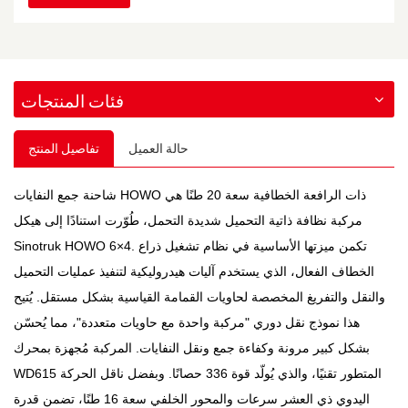
فئات المنتجات
حالة العميل
تفاصيل المنتج
شاحنة جمع النفايات HOWO ذات الرافعة الخطافية سعة 20 طنًا هي
مركبة نظافة ذاتية التحميل شديدة التحمل، طُوّرت استنادًا إلى هيكل
Sinotruk HOWO 6×4. تكمن ميزتها الأساسية في نظام تشغيل ذراع
الخطاف الفعال، الذي يستخدم آليات هيدروليكية لتنفيذ عمليات التحميل
والنقل والتفريغ المخصصة لحاويات القمامة القياسية بشكل مستقل. يُتيح
هذا نموذج نقل دوري "مركبة واحدة مع حاويات متعددة"، مما يُحسّن
بشكل كبير مرونة وكفاءة جمع ونقل النفايات. المركبة مُجهزة بمحرك
WD615 المتطور تقنيًا، والذي يُولّد قوة 336 حصانًا. وبفضل ناقل الحركة
اليدوي ذي العشر سرعات والمحور الخلفي سعة 16 طنًا، تضمن قدرة