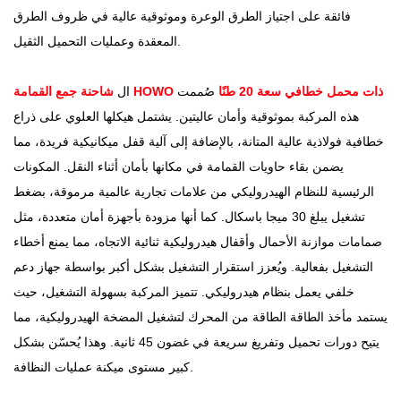
فائقة على اجتياز الطرق الوعرة وموثوقية عالية في ظروف الطرق
المعقدة وعمليات التحميل الثقيل.
شاحنة جمع القمامة HOWO ذات محمل خطافي سعة 20 طنًا
صُممت
ال
هذه المركبة بموثوقية وأمان عاليتين. يشتمل هيكلها العلوي على ذراع
خطافية فولاذية عالية المتانة، بالإضافة إلى آلية قفل ميكانيكية فريدة، مما
يضمن بقاء حاويات القمامة في مكانها بأمان أثناء النقل. المكونات
الرئيسية للنظام الهيدروليكي من علامات تجارية عالمية مرموقة، بضغط
تشغيل يبلغ 30 ميجا باسكال. كما أنها مزودة بأجهزة أمان متعددة، مثل
صمامات موازنة الأحمال وأقفال هيدروليكية ثنائية الاتجاه، مما يمنع أخطاء
التشغيل بفعالية. ويُعزز استقرار التشغيل بشكل أكبر بواسطة جهاز دعم
خلفي يعمل بنظام هيدروليكي. تتميز المركبة بسهولة التشغيل، حيث
يستمد مأخذ الطاقة الطاقة من المحرك لتشغيل المضخة الهيدروليكية، مما
يتيح دورات تحميل وتفريغ سريعة في غضون 45 ثانية. وهذا يُحسّن بشكل
كبير مستوى ميكنة عمليات النظافة.