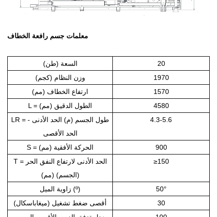
معلمات جسم رافعة الخطاف
20
السعة (طن)
1970
وزن النظام (كجم)
1570
ارتفاع الخطاف (مم)
4580
L = الطول الدقيق (مم)
4.3-5.6
LR = طول الجسم (م) الحد الأدنى -
الحد الأقصى
900
S = الحركة الأفقية (مم)
150
≥
T = الحد الأدنى لارتفاع النفق الحر
(الجسم) (مم)
°
50
زاوية الميل (º)
30
أقصى ضغط تشغيل (ميغاباسكال)
100
معدل تدفق الزيت الأقصى الموصى