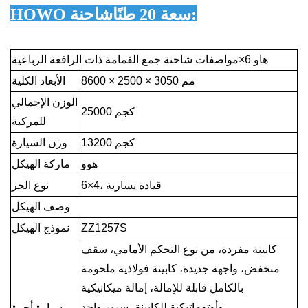
:
HOWO سعة 20 طنًا
شاحنة
هاو 6
×
مواصفات شاحنة جمع القمامة ذات الرافعة الرباعية
8600 × 2500 × 3050 مم
الأبعاد الكلية
الوزن الإجمالي
25000 كجم
للمركبة
13200 كجم
وزن السيارة
هوو
ماركة الهيكل
6×4، قيادة يسارية
نوع الجر
وصف الهيكل
ZZ1257S
نموذج الهيكل
كابينة مفردة، من نوع التحكم الأمامي، سقف
منخفض، واجهة جديدة، كابينة فولاذية ملحومة
بالكامل قابلة للإمالة، إمالة ميكانيكية
وأوتوماتيكية للكابينة، سرير واحد
سيارة أجرة