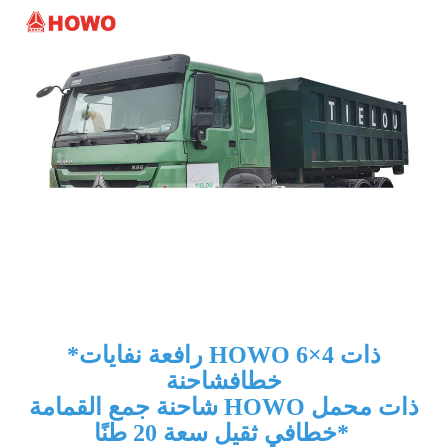
رافعة نفايات HOWO 6×4 ذات
*
خطاف
شاحنة
شاحنة جمع القمامة HOWO ذات محمل
*
خطافي ثقيل سعة 20 طنًا