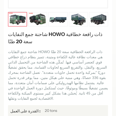
شاحنة جمع النفايات HOWO ذات رافعة خطافية
سعة 20 طنًا
شاحنة جمع النفايات HOWO ذات الرافعة الخطافية سعة 20 طنًا
هي معدات نظافة عالية الكفاءة ومتينة، تتميز بنظام ذراع خطافي
قوي كعنصر أساسي فيها. تُمكّن هذه الشاحنة من التحميل الذاتي
السريع، والنقل، والتفريغ السريع لحاويات القمامة، مما يحقق تشغيلًا
دوريًا "بمركبة واحدة تحمل حاويات متعددة". تعمل الشاحنة بمحرك
بقوة 336 حصانًا، وهي مبنية على هيكل متين، مما يوفر قدرة تحمل
عالية. يشتمل نظامها الهيدروليكي على صمامات أمان متعددة، مما
يضمن تشغيلًا بسيطًا وموثوقًا، حيث تُستكمل دورة العمل الواحدة في
أقل من 45 ثانية. يُحسّن هذا بشكل كبير مستوى الميكنة والكفاءة
الاقتصادية لجمع النفايات ونقلها.
20 tons
القدرة على العمل :