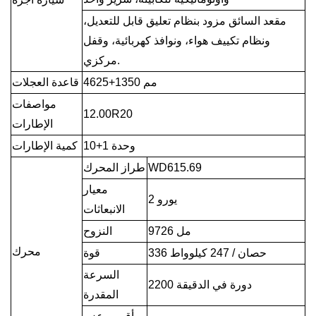
مقعد السائق مزود بنظام تعليق قابل للتعديل،
ونظام تكييف هواء، ونوافذ كهربائية، وقفل
مركزي.
4625+1350 مم
قاعدة العجلات
مواصفات
12.00R20
الإطارات
10+1 وحدة
كمية الإطارات
WD615.69
طراز المحرك
معيار
يورو 2
الانبعاثات
9726 مل
النزوح
محرك
336 حصان / 247 كيلوواط
قوة
السرعة
2200 دورة في الدقيقة
المقدرة