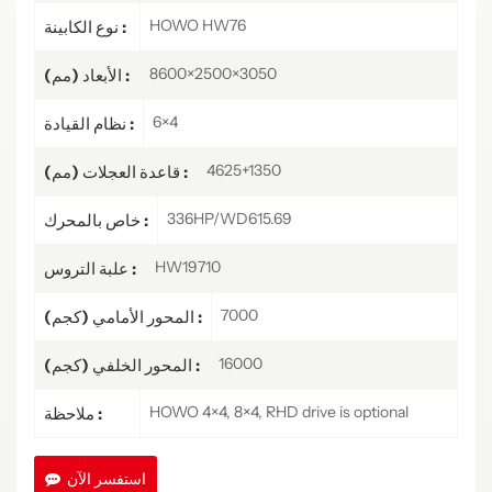
HOWO HW76
نوع الكابينة :
8600×2500×3050
الأبعاد (مم) :
6×4
نظام القيادة :
4625+1350
قاعدة العجلات (مم) :
336HP/WD615.69
خاص بالمحرك :
HW19710
علبة التروس :
7000
المحور الأمامي (كجم) :
16000
المحور الخلفي (كجم) :
HOWO 4×4, 8×4, RHD drive is optional
ملاحظة :
استفسر الآن