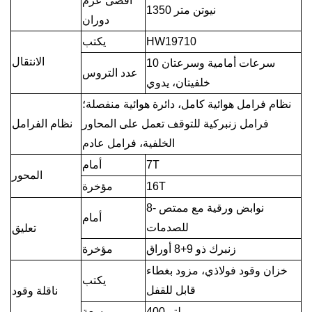
أقصى عزم
1350 نيوتن متر
دوران
HW19710
يكتب
الانتقال
10 سرعات أمامية وسرعتان
عدد التروس
خلفيتان، يدوي
نظام فرامل هوائية كامل، دائرة هوائية منفصلة؛
فرامل زنبركية للتوقف تعمل على المحاور
نظام الفرامل
الخلفية، فرامل عادم
7T
أمام
المحور
16T
مؤخرة
8- نوابض ورقية مع ممتص
أمام
للصدمات
تعليق
زنبرك ذو 9+8 أوراق
مؤخرة
خزان وقود فولاذي، مزود بغطاء
يكتب
قابل للقفل
ناقلة وقود
400 لتر
سعة