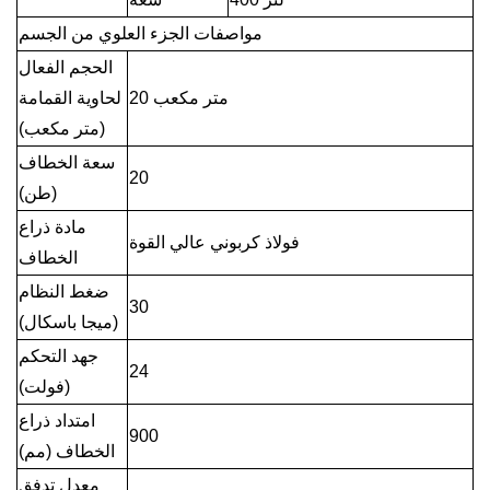
مواصفات الجزء العلوي من الجسم
الحجم الفعال
20 متر مكعب
لحاوية القمامة
(متر مكعب)
سعة الخطاف
20
(طن)
مادة ذراع
فولاذ كربوني عالي القوة
الخطاف
ضغط النظام
30
(ميجا باسكال)
جهد التحكم
24
(فولت)
امتداد ذراع
900
الخطاف (مم)
معدل تدفق