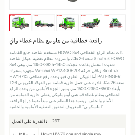
رافعة خطافية من هاو مع نظام غطاء واقٍ
تستخدم شاحنة جمع القمامة HOWO 8x4 ذات نظام الرفع الخطافي
سعة 26 طنًا، والمزودة بنظام تغطية، هيكل شاحنة Sinotruk HOWO
8x4 شديدة التحمل بقاعدة عجلات 1950+3825+1350 مم. وهي
مجهزة بمحرك Weichai WP12.400E201 وناقل حركة Sinotruk
HW19710. أما الهيكل العلوي فهو وحدة رفع خطافي PALFINGER
T26 سعة 26 طنًا، قادرة على حمل حاوية قمامة من الفولاذ الكربوني
بأبعاد 6500×2350×1500 مم. يتميز الجزء الأمامي من وحدة الرفع
الخطافي بنظام غطاء قماشي أوتوماتيكي يغطي حاوية القمامة من
الأمام والخلف. ويعتمد هذا النظام على مبدأ ضبط ذراع الرافعة
"التلسكوبي" المعروف لتحقيق التغطية الأمامية والخلفية.
26T
القدرة على العمل :
Howo HW76 one and single row
نوع الكابينة :