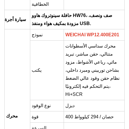
الخطافية
حافلة سينوتروك هاوو HW76، صف ونصف،
سيارة أجرة
مزودة بمكيف هواء ومنفذ USB.
WEICHAI WP12.400E201
نموذج
محرك سداسي الأسطوانات
متتالي، حقن مباشر، تبريد
مائي، رباعي الأشواط، مزود
بشاحن توربيني ومبرد داخلي،
يكتب
نظام حقن وقود عالي الضغط
يتم التحكم فيه إلكترونيًا،
Hi+SCR
ديزل
نوع الوقود
محرك
400 حصان / 294 كيلوواط
قوة
السرعة