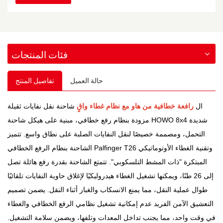
فئات المنتجات
حالة العميل
تفاصيل المنتج
ال
رافعة خطافية من هاو مع نظام غطاء واقٍ
شاحنة نقل نفايات ثقيلة
مزودة بنظام رفع خطافي، مبنية على هيكل شاحنة HOWO 8x4 شديدة
التحمل، ومصممة خصيصًا لنقل النفايات الصلبة على نطاق واسع. تتميز
الشاحنة بنظام الرفع الخطافي Palfinger T26 وتقنية الغطاء الأوتوماتيكي
المبتكرة "ذات المشط التلسكوبي". تتمتع الشاحنة بقدرة رفع هائلة تصل
إلى 26 طنًا، ويمكنها تشغيل الغطاء هيدروليكيًا لإغلاق حاوية النفايات تلقائيًا
طوال عملية النقل، مما يمنع الانسكاب والغبار أثناء النقل. يضمن تصميم
التعشيق الآمن الفريد عدم إمكانية تشغيل نظامي الرفع الخطافي والغطاء
في وقت واحد، مما يجنب تداخل المعدات وتلفها، ويضمن سلامة التشغيل.