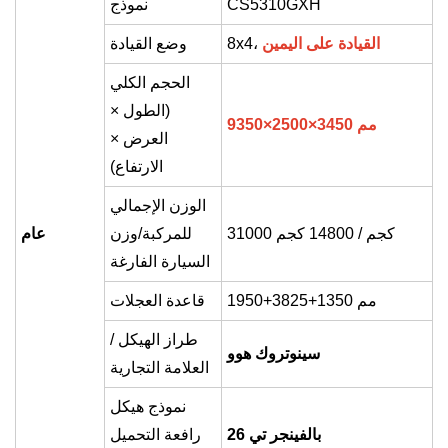
CS5310GXH
نموذج
القيادة على اليمين
8x4،
وضع القيادة
الحجم الكلي
(الطول ×
9350×2500×3450 مم
العرض ×
الارتفاع)
الوزن الإجمالي
31000 كجم / 14800 كجم
للمركبة/وزن
عام
السيارة الفارغة
1950+3825+1350 مم
قاعدة العجلات
طراز الهيكل /
سينوتروك هوو
العلامة التجارية
نموذج هيكل
بالفينجر تي 26
رافعة التحميل