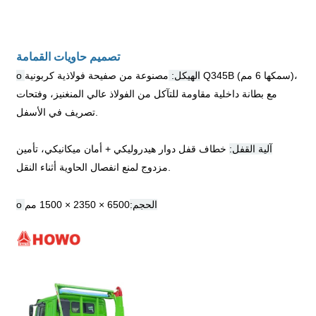
تصميم حاويات القمامة
o الهيكل:
مصنوعة من صفيحة فولاذية كربونية Q345B (سمكها 6 مم)،
مع بطانة داخلية مقاومة للتآكل من الفولاذ عالي المنغنيز، وفتحات
تصريف في الأسفل.
آلية القفل:
خطاف قفل دوار هيدروليكي + أمان ميكانيكي، تأمين
مزدوج لمنع انفصال الحاوية أثناء النقل.
o الحجم:
6500 × 2350 × 1500 مم