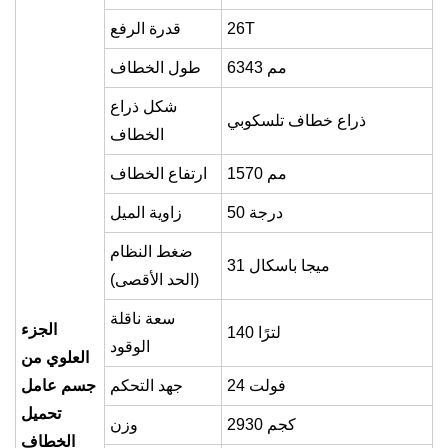
26T
قدرة الرفع
6343 مم
طول الخطاف
شكل ذراع
ذراع خطاف تلسكوبي
الخطاف
1570 مم
ارتفاع الخطاف
50 درجة
زاوية الميل
ضغط النظام
31 ميجا باسكال
(الحد الأقصى)
سعة ناقلة
الجزء
140 لترًا
الوقود
العلوي من
24 فولت
جهد التحكم
جسم عامل
تحميل
2930 كجم
وزن
الخطاف