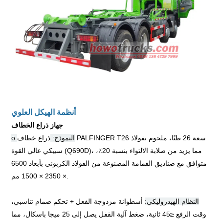
أنظمة الهيكل العلوي
جهاز ذراع الخطاف
o النموذج:
ذراع خطاف PALFINGER T26 سعة 26 طنًا، ملحوم بفولاذ
سبيكي عالي القوة (Q690D)، مما يزيد من صلابة الالتواء بنسبة 20٪،
متوافق مع صناديق القمامة المصنوعة من الفولاذ الكربوني بأبعاد 6500
× 2350 × 1500 مم.
النظام الهيدروليكي:
أسطوانة مزدوجة الفعل + تحكم صمام تناسبي،
وقت الرفع
≤
45 ثانية، ضغط آلية القفل يصل إلى 25 ميجا باسكال، مما