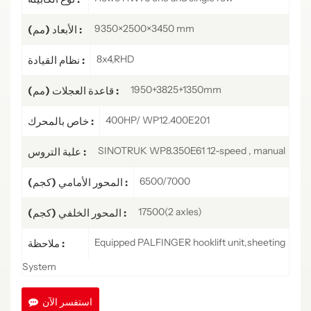
9350×2500×3450 mm
الأبعاد (مم) :
8x4,RHD
نظام القيادة :
1950+3825+1350mm
قاعدة العجلات (مم) :
400HP/ WP12.400E201
خاص بالمحرك :
SINOTRUK WP8.350E61 12-speed , manual
علبة التروس :
6500/7000
المحور الأمامي (كجم) :
17500(2 axles)
المحور الخلفي (كجم) :
Equipped PALFINGER hooklift unit,sheeting
ملاحظة :
System
استفسر الآن