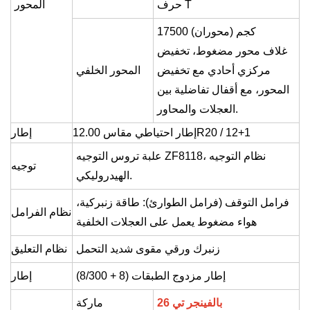
حرف T
المحور
17500 كجم (محوران)
غلاف محور مضغوط، تخفيض
مركزي أحادي مع تخفيض
المحور الخلفي
المحور، مع أقفال تفاضلية بين
العجلات والمحاور.
إطار احتياطي مقاس 12.00R20 / 12+1
إطار
علبة تروس التوجيه ZF8118، نظام التوجيه
توجيه
الهيدروليكي.
فرامل التوقف (فرامل الطوارئ): طاقة زنبركية،
نظام الفرامل
هواء مضغوط يعمل على العجلات الخلفية
زنبرك ورقي مقوى شديد التحمل
نظام التعليق
إطار مزدوج الطبقات (8 + 8/300)
إطار
بالفينجر تي 26
ماركة