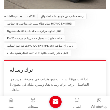
الكلمات المفتاحية الشائعة :
رافعة خطافية من هاو مع نظام غطاء واقٍ
نظام غطاء مثبت على شاحنة رفع خطافية HOWO 8X4 RHD
شاحنة هاوو 8X4 لنقل الحاويات والرافعات الخطافية
شاحنة هاوو ذات محمل خطافي بالفينجر سعة 26 طنًا
شاحنة جمع القمامة HOWO 8X4 RHD 26T ذات ذراع خطافية
نظام تغطية شاحنة Howo RHD المثبتة على رافعة خطافية
ترك رسالة
إذا كنت مهتمًا بشاحنات هوو وترغب في معرفة المزيد من
التفاصيل، يرجى ترك رسالة هنا، وسنرد عليك في غضون 8
ساعات.
WhatsApp
اتصال
منتجات
بيت
موضوع :
رافعة خطافية من هاو مع نظام غطاء واقٍ