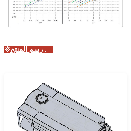
رسم المنتج:
٥.
※