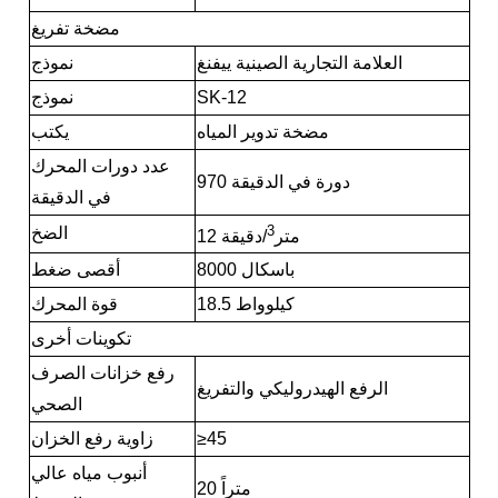
مضخة تفريغ
العلامة التجارية الصينية ييفنغ
نموذج
SK-12
نموذج
مضخة تدوير المياه
يكتب
عدد دورات المحرك
970 دورة في الدقيقة
في الدقيقة
3
الضخ
12 متر
/دقيقة
8000 باسكال
أقصى ضغط
18.5 كيلوواط
قوة المحرك
تكوينات أخرى
رفع خزانات الصرف
الرفع الهيدروليكي والتفريغ
الصحي
≥45
زاوية رفع الخزان
أنبوب مياه عالي
20 متراً