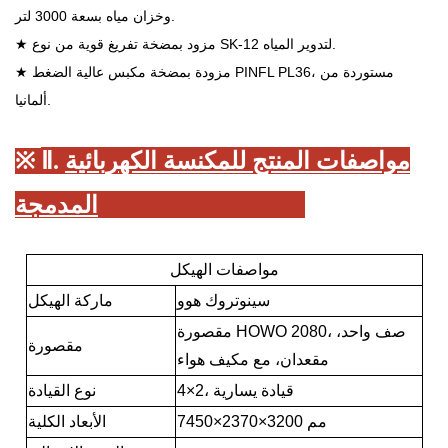
وخزان مياه بسعة 3000 لتر.
★ مزود بمضخة تفريغ قوية من نوع SK-12 لتدوير المياه.
★ مزودة بمضخة مكبس عالية الضغط PINFL PL36، مستوردة من
ألمانيا.
مواصفات المنتج للمكنسة الكهربائية
Ⅱ.
※
:
شاحنة
المدمجة HOWO 4×2
مواصفات الهيكل
سينوتروك هوو
ماركة الهيكل
مقصورة HOWO 2080، صف واحد،
مقصورة
مقعدان، مع مكيف هواء
2، قيادة يسارية
×
4
نوع القيادة
3200 مم
×
2370
×
7450
الأبعاد الكلية