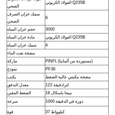
الفولاذ الكربوني Q235B
الصحي
سمك خزان الصرف
6
الصحي
3000
حجم خزان المياه
الفولاذ الكربوني Q235B
مادة خزان المياه
4
سمك خزان المياه
مضخة نفث الماء
PINFL (مستوردة من ألمانيا)
ماركة
PF36
نموذج
مضخة مكبس عالية الضغط
يكتب
122 لتر/دقيقة
معدل التدفق
16 ميجا باسكال
الضغط المقنن
1000 دورة في الدقيقة
سرعة
37 كيلوواط
قوة