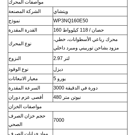
مواصفات المحرك
ويتشاي
الشركة المصنعة
WP3NQ160E50
نموذج
160 حصان / 118 كيلوواط
القدرة المقدرة
محرك رباعي الأسطوانات، خطي،
نوع المحرك
مزود بشاحن توربيني ومبرد داخلي
2.97 لتر
النزوح
ديزل
نوع الوقود
يورو 5
معيار الانبعاثات
3000 دورة في الدقيقة
السرعة المقدرة
480 نيوتن متر
أقصى عزم دوران
مواصفات الخزان
حجم خزان الصرف
7000
الصحي
مواد خزانات الصرف