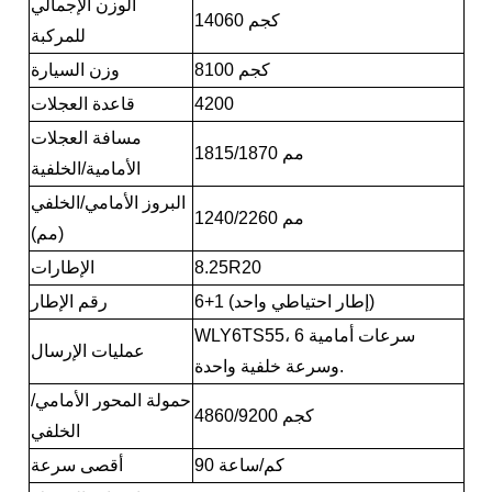
الوزن الإجمالي
14060 كجم
للمركبة
8100 كجم
وزن السيارة
4200
قاعدة العجلات
مسافة العجلات
1815/1870 مم
الأمامية/الخلفية
البروز الأمامي/الخلفي
1240/2260 مم
(مم)
8.25R20
الإطارات
6+1 (إطار احتياطي واحد)
رقم الإطار
WLY6TS55، 6 سرعات أمامية
عمليات الإرسال
وسرعة خلفية واحدة.
حمولة المحور الأمامي/
4860/9200 كجم
الخلفي
90 كم/ساعة
أقصى سرعة