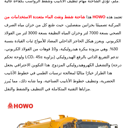
ملم، تؤدي الشاحنة مهام تنظيف الأنابيب وشفط الرواسب بكفاءة عالية.
تعتمد هذه
شاحنة شفط ونفث الماء متعددة الاستخدامات من HOWO
هذا
المركبة تصميمًا بخزانين منفصلين، حيث صُنع كل من خزان مياه الصرف
الصحي بسعة 7000 لتر وخزان المياه النظيفة بسعة 3000 لتر من الفولاذ
الكربوني. ويعزز هيكل الحاجز الداخلي المضاد للأمواج ثبات القيادة بنسبة
30%. وهي مزودة ببكرة هيدروليكية، و10 فوهات من الفولاذ الكربوني،
ولوحة تحكم LCD، تدعم التفريغ الذاتي بالرفع الهيدروليكي (بزاوية ≥45
درجة) والتشغيل الكهروهيدروليكي المزدوج. هذا التكوين الاحترافي يجعل
هذا الطراز خيارًا مثاليًا لمعالجة ترسبات الطمي في خطوط الأنابيب
الحضرية، وتنظيف خطوط الأنابيب الصناعية، وما شابه ذلك، مما يُبرز
مزاياها التقنية المتكاملة في التنظيف والشفط والنقل.