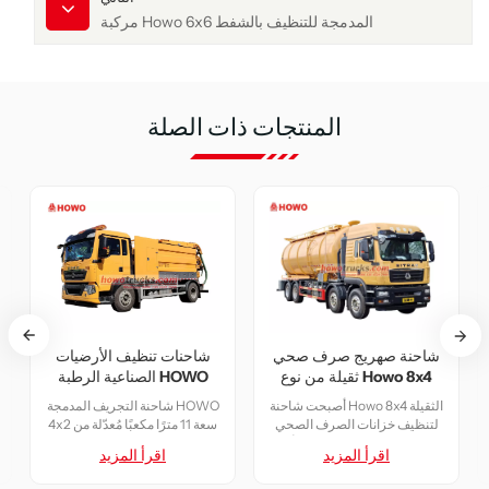
مركبة Howo 6x6 المدمجة للتنظيف بالشفط
المنتجات ذات الصلة
د الصلبة
شاحنة صهريج صرف صحي
شاحنات تنظيف الأرضي
ثقيلة من نوع Howo 8x4
الصناعية الرطبة HOWO
لدية، أصبحت
أصبحت شاحنة Howo 8x4 الثقيلة
شاحنة التجريف المدمجة 
لبة الثقيلة
لتنظيف خزانات الصرف الصحي
4x2 
Howo 6x معيارًا صناعيًا بفضل
بالشفط معيارًا صناعيًا بفضل أدائها
هيكل X 2280
يد
اقرأ المزيد
اقرأ المزيد
يمها متعدد
الممتاز وتصميمها متعدد الوظائف.
الكابينة. تتميز بقاعدة عجل
زودة بمحرك
فهي مزودة بمحرك قوي من
طولها 4500 مم، ومجهزة