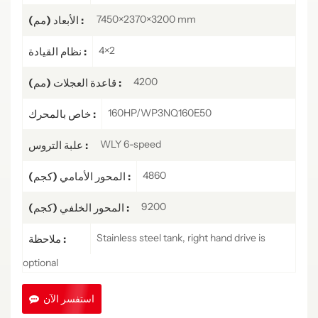
7450×2370×3200 mm
الأبعاد (مم) :
4×2
نظام القيادة :
4200
قاعدة العجلات (مم) :
160HP/WP3NQ160E50
خاص بالمحرك :
WLY 6-speed
علبة التروس :
4860
المحور الأمامي (كجم) :
9200
المحور الخلفي (كجم) :
Stainless steel tank, right hand drive is
ملاحظة :
optional
استفسر الآن