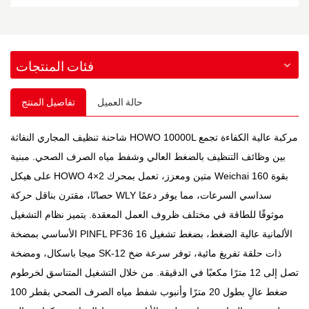
فئات المنتجات
حالة العميل
تفاصيل المنتج
شاحنة تنظيف المجاري النفاثة HOWO 10000L مركبة عالية الكفاءة تجمع
بين وظائف التنظيف بالضغط العالي وشفط مياه الصرف الصحي. مبنية
على هيكل HOWO 4×2 متين ومعزز، تعمل بمحرك Weichai بقوة 160
حصانًا، مقترن بناقل حركة WLY سداسي السرعات، مما يوفر دعمًا
موثوقًا للطاقة في مختلف ظروف العمل المعقدة. يتميز نظام التشغيل
الأساسي بمضخة PINFL PF36 الألمانية عالية الضغط، بضغط تشغيل 16
ميجا باسكال، ومضخة SK-12 ذات حلقة تفريغ مائية، توفر سرعة ضخ
تصل إلى 12 مترًا مكعبًا في الدقيقة. من خلال التشغيل المتناسق لخرطوم
ضغط عالٍ بطول 20 مترًا وأنبوب شفط مياه الصرف الصحي بقطر 100