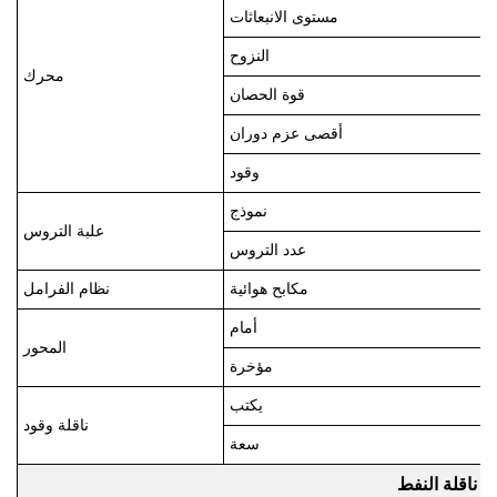
مستوى الانبعاثات
النزوح
محرك
قوة الحصان
أقصى عزم دوران
وقود
نموذج
علبة التروس
عدد التروس
مكابح هوائية
نظام الفرامل
أمام
المحور
مؤخرة
يكتب
ناقلة وقود
سعة
ناقلة النفط