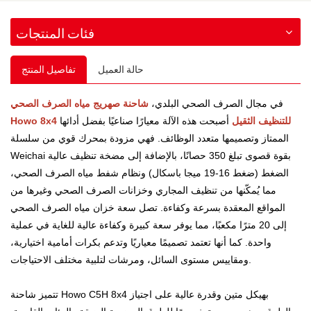
فئات المنتجات
حالة العميل
تفاصيل المنتج
في مجال الصرف الصحي البلدي،
شاحنة صهريج مياه الصرف الصحي
Howo 8x4 للتنظيف الثقيل
أصبحت هذه الآلة معيارًا صناعيًا بفضل أدائها
الممتاز وتصميمها متعدد الوظائف. فهي مزودة بمحرك قوي من سلسلة
Weichai بقوة قصوى تبلغ 350 حصانًا، بالإضافة إلى مضخة تنظيف عالية
الضغط (ضغط 16-19 ميجا باسكال) ونظام شفط مياه الصرف الصحي،
مما يُمكّنها من تنظيف المجاري وخزانات الصرف الصحي وغيرها من
المواقع المعقدة بسرعة وكفاءة. تصل سعة خزان مياه الصرف الصحي
إلى 20 مترًا مكعبًا، مما يوفر سعة كبيرة وكفاءة عالية للغاية في عملية
واحدة. كما أنها تعتمد تصميمًا معياريًا وتدعم بكرات أمامية اختيارية،
ومقاييس مستوى السائل، ومرشات لتلبية مختلف الاحتياجات.
تتميز شاحنة Howo C5H 8x4 بهيكل متين وقدرة عالية على اجتياز