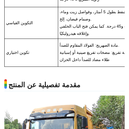
مجهزة بنافذة فحص، وصمام تصريف، وجهاز تنظيف، وأنبوب شفط بطول 5 أمتار، وفواصل زيت وماء،
وصمام فيضان، إلخ.
التكوين القياسي
يمكن رفع خزان تفريغ الأسطوانة هيدروليكيًا بزاوية تتراوح بين 40 و45 درجة. كما يمكن فتح الباب الخلفي
وإغلاقه هيدروليكيًا.
مادة الصهريج: الفولاذ المقاوم للصدأ.
تكوين اختياري
طلاء مضاد للصدأ داخل الخزان
مقدمة تفصيلية عن المنتج