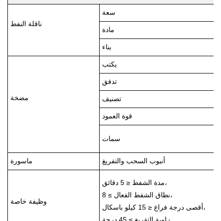
سعة
ناقلة النفط
مادة
بناء
يكتب
تدفق
مضخة
تصنيف
قوة العمود
سمات
أنبوب السحب والتفريغ
ماسورة
مدة الشفط ≤ 5 دقائق،
نطاق الشفط الفعال ≥ 8،
وظيفة خاصة
أقصى درجة فراغ ≤ 15 كيلو باسكال،
زاوية التفريغ ≥ 45 درجة