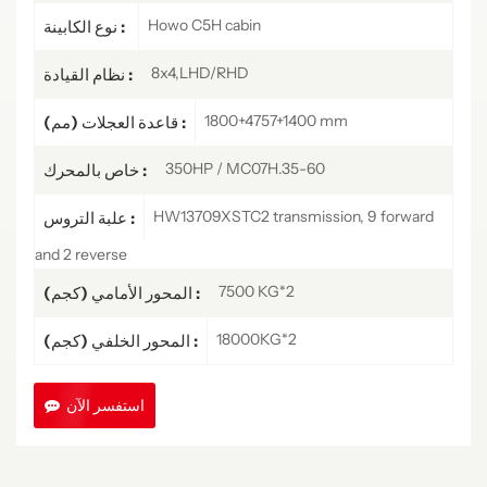
Howo C5H cabin
نوع الكابينة :
8x4,LHD/RHD
نظام القيادة :
1800+4757+1400 mm
قاعدة العجلات (مم) :
350HP / MC07H.35-60
خاص بالمحرك :
HW13709XSTC2 transmission, 9 forward
علبة التروس :
and 2 reverse
7500 KG*2
المحور الأمامي (كجم) :
18000KG*2
المحور الخلفي (كجم) :
استفسر الآن