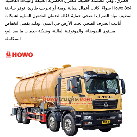
الطرق، وهي مصممة خصيصًا للطرق الحضرية الضيقة والبيئات القاسية.
سواءً أكانت أعمال صيانة يومية أو تجريف طارئ، توفر شاحنة Howo 8x4
لتنظيف مياه الصرف الصحي حمايةً فعّالة لضمان التشغيل السليم لشبكات
أنابيب الصرف الصحي تحت الأرض في المدن، وذلك بفضل انخفاض
مستوى الضوضاء، والموثوقية العالية، وشبكة خدمات ما بعد البيع
المتكاملة.