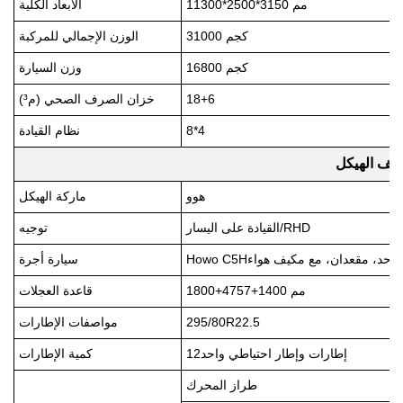
50 مم
31
00*2500*
113
الأبعاد الكلية
000 كجم
31
الوزن الإجمالي للمركبة
00 كجم
168
وزن السيارة
6
+
18
خزان الصرف الصحي (م³)
4
*
8
نظام القيادة
ف الهيكل
هوو
ماركة الهيكل
/RHD
القيادة على اليسار
توجيه
حد، مقعدان، مع مكيف هواء
Howo C5H
سيارة أجرة
1800+4757+1400 مم
قاعدة العجلات
295/80R22.5
مواصفات الإطارات
إطارات وإطار احتياطي واحد
12
كمية الإطارات
طراز المحرك