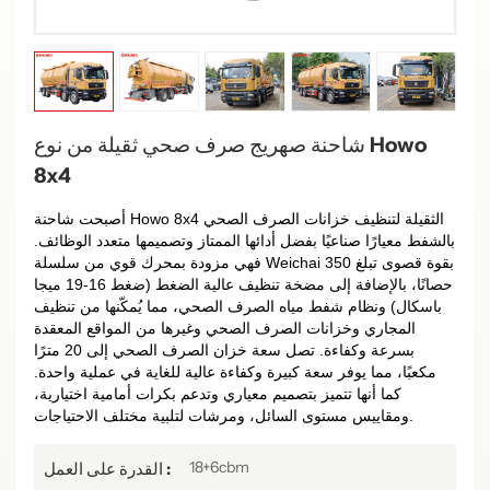
شاحنة صهريج صرف صحي ثقيلة من نوع Howo
8x4
أصبحت شاحنة Howo 8x4 الثقيلة لتنظيف خزانات الصرف الصحي
بالشفط معيارًا صناعيًا بفضل أدائها الممتاز وتصميمها متعدد الوظائف.
فهي مزودة بمحرك قوي من سلسلة Weichai بقوة قصوى تبلغ 350
حصانًا، بالإضافة إلى مضخة تنظيف عالية الضغط (ضغط 16-19 ميجا
باسكال) ونظام شفط مياه الصرف الصحي، مما يُمكّنها من تنظيف
المجاري وخزانات الصرف الصحي وغيرها من المواقع المعقدة
بسرعة وكفاءة. تصل سعة خزان الصرف الصحي إلى 20 مترًا
مكعبًا، مما يوفر سعة كبيرة وكفاءة عالية للغاية في عملية واحدة.
كما أنها تتميز بتصميم معياري وتدعم بكرات أمامية اختيارية،
ومقاييس مستوى السائل، ومرشات لتلبية مختلف الاحتياجات.
18+6cbm
القدرة على العمل :