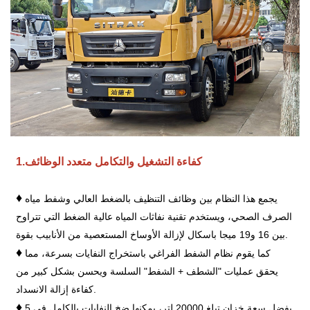
كفاءة التشغيل والتكامل متعدد الوظائف
1.
♦
يجمع هذا النظام بين وظائف التنظيف بالضغط العالي وشفط مياه
الصرف الصحي، ويستخدم تقنية نفاثات المياه عالية الضغط التي تتراوح
بين 16 و19 ميجا باسكال لإزالة الأوساخ المستعصية من الأنابيب بقوة.
♦
كما يقوم نظام الشفط الفراغي باستخراج النفايات بسرعة، مما
يحقق عمليات "الشطف + الشفط" السلسة ويحسن بشكل كبير من
كفاءة إزالة الانسداد.
♦
بفضل سعة خزان تبلغ 20000 لتر، يمكنها ضخ النفايات بالكامل في 5